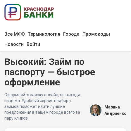
Все МФО
Терминология
Города
Промокоды
Новости
Войти
Высокий: Займ по
паспорту — быстрое
оформление
Оформляйте заявку онлайн, не выходя
из дома. Удобный сервис подбора
займов поможет найти лучшие
Марина
предложения в вашем городе всего за
Андриенко
пару кликов.