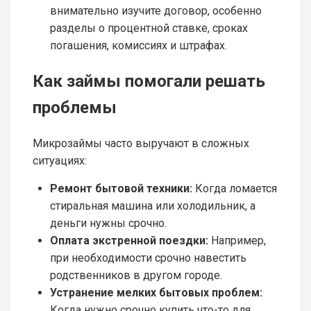
внимательно изучите договор, особенно
разделы о процентной ставке, сроках
погашения, комиссиях и штрафах.
Как займы помогали решать
проблемы
Микрозаймы часто выручают в сложных
ситуациях:
Ремонт бытовой техники:
Когда ломается
стиральная машина или холодильник, а
деньги нужны срочно.
Оплата экстренной поездки:
Например,
при необходимости срочно навестить
родственников в другом городе.
Устранение мелких бытовых проблем:
Когда нужно срочно купить что-то для