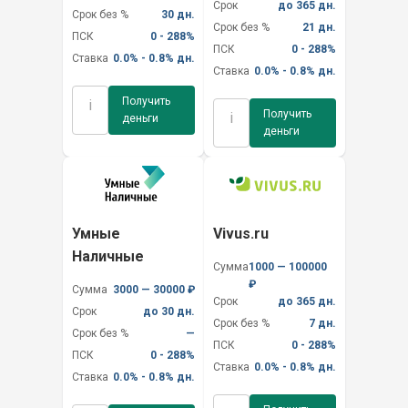
Срок
до 365 дн.
Срок без %
30 дн.
Срок без %
21 дн.
ПСК
0 - 288%
ПСК
0 - 288%
Ставка
0.0% - 0.8% дн.
Ставка
0.0% - 0.8% дн.
Получить
i
Получить
i
деньги
деньги
Умные
Vivus.ru
Наличные
Сумма
1000 — 100000
₽
Сумма
3000 — 30000 ₽
Срок
до 365 дн.
Срок
до 30 дн.
Срок без %
7 дн.
Срок без %
—
ПСК
0 - 288%
ПСК
0 - 288%
Ставка
0.0% - 0.8% дн.
Ставка
0.0% - 0.8% дн.