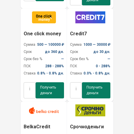
деньги
One click money
Credit7
Сумма
500 — 100000 ₽
Сумма
1000 — 30000 ₽
Срок
до 360 дн.
Срок
до 30 дн.
Срок без %
—
Срок без %
—
ПСК
288 - 288%
ПСК
0 - 288%
Ставка
0.8% - 0.8% дн.
Ставка
0.0% - 0.8% дн.
Получить
Получить
i
i
деньги
деньги
BelkaCredit
Срочноденьги