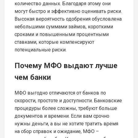
количество данных. Благодаря этому они
могут быстро и эффективно оценивать риски.
Высокая вероятность одобрения обусловлена
небольшими суммами займов, короткими
сроками и повышенными процентными
ставками, которые компенсируют
потенциальные риски.
Почему МФО выдают лучше
чем банки
МФО выгодно отличаются от банков по
скорости, простоте и доступности. Банковские
процедуры более сложны, требуют больше
документов и времени. Если вам срочно
нужны деньги, а вы не хотите тратить время
на сбор справок и ожидание, МФО –