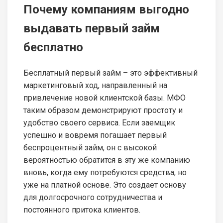
Почему компаниям выгодно
выдавать первый займ
бесплатно
Бесплатный первый займ – это эффективный
маркетинговый ход, направленный на
привлечение новой клиентской базы. МФО
таким образом демонстрируют простоту и
удобство своего сервиса. Если заемщик
успешно и вовремя погашает первый
беспроцентный займ, он с высокой
вероятностью обратится в эту же компанию
вновь, когда ему потребуются средства, но
уже на платной основе. Это создает основу
для долгосрочного сотрудничества и
постоянного притока клиентов.