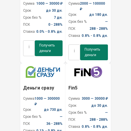
Сумма
1000 — 30000 ₽
Сумма
2000 — 100000
₽
Срок
до 30 дн.
Срок
до 180 дн.
Срок без %
7 дн.
Срок без %
—
ПСК
0 - 288%
ПСК
288 - 288%
Ставка
0.0% - 0.8% дн.
Ставка
0.8% - 0.8% дн.
Получить
i
Получить
i
деньги
деньги
Деньги сразу
Fin5
Сумма
1000 — 300000
Сумма
3000 — 30000 ₽
₽
Срок
до 30 дн.
Срок
до 730 дн.
Срок без %
—
Срок без %
—
ПСК
288 - 288%
ПСК
36 - 288%
Ставка
0.8% - 0.8% дн.
Ставка
0.1% - 0.8% дн.