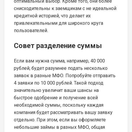
оптимальный выбор. Кроме того, они более
снисходительны к заемщикам с не идеальной
кредитной историей, что делает их
привлекательными для широкого круга
пользователей.
Совет разделение суммы
Если вам нужна сумма, например, 40 000
рублей, будет разумнее подать несколько
заявок в разные МФО. Попробуйте отправить
4 заявки по 10 000 рублей. Такой подход
значительно увеличит ваши шансы на
быстрое одобрение и получение всей
необходимой суммы, поскольку каждая
компания будет рассматривать вашу заявку
отдельно. При этом, если вы оформляете
небольшие займы в разных МФО, общая