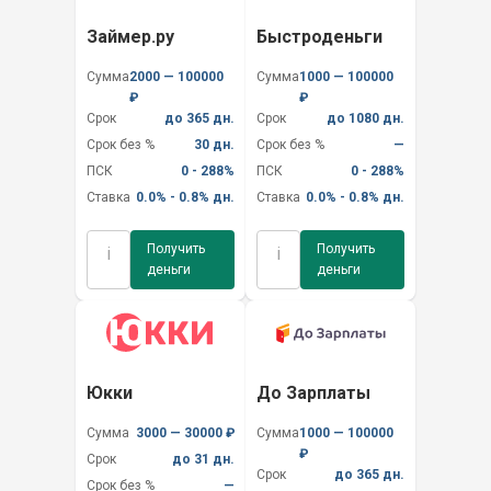
Займер.ру
Быстроденьги
Сумма
2000 — 100000
Сумма
1000 — 100000
₽
₽
Срок
до 365 дн.
Срок
до 1080 дн.
Срок без %
30 дн.
Срок без %
—
ПСК
0 - 288%
ПСК
0 - 288%
Ставка
0.0% - 0.8% дн.
Ставка
0.0% - 0.8% дн.
Получить
Получить
i
i
деньги
деньги
Юкки
До Зарплаты
Сумма
3000 — 30000 ₽
Сумма
1000 — 100000
₽
Срок
до 31 дн.
Срок
до 365 дн.
Срок без %
—