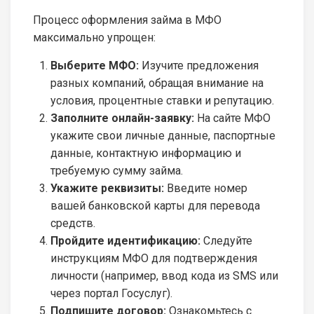
Процесс оформления займа в МФО
максимально упрощен:
Выберите МФО:
Изучите предложения
разных компаний, обращая внимание на
условия, процентные ставки и репутацию.
Заполните онлайн-заявку:
На сайте МФО
укажите свои личные данные, паспортные
данные, контактную информацию и
требуемую сумму займа.
Укажите реквизиты:
Введите номер
вашей банковской карты для перевода
средств.
Пройдите идентификацию:
Следуйте
инструкциям МФО для подтверждения
личности (например, ввод кода из SMS или
через портал Госуслуг).
Подпишите договор:
Ознакомьтесь с