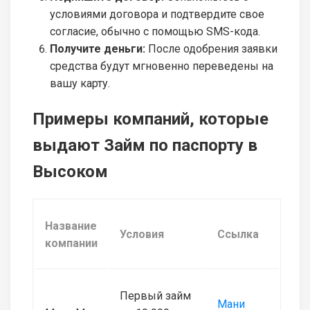
условиями договора и подтвердите свое
согласие, обычно с помощью SMS-кода.
Получите деньги:
После одобрения заявки
средства будут мгновенно переведены на
вашу карту.
Примеры компаний, которые
выдают Займ по паспорту в
Высоком
Название
Условия
Ссылка
компании
Первый займ
Мани