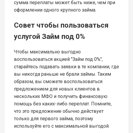
сумма переплаты может быть ниже, чем при
оформлении одного крупного займа.
Совет чтобы пользоваться
услугой Займ под 0%
Чтобы максимально выгодно
воспользоваться акцией "Займ под 0%",
старайтесь подавать заявки в те компании, где
вы никогда раньше не брали займы. Таким
образом, вы сможете воспользоваться
предложением для новых клиентов в
нескольких МФО и получить финансовую
помощь без каких-либо переплат. Помните,
что это предложение обычно действует
только для первого займа, поэтому
используйте его с максимальной выгодой.