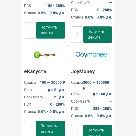
Срок без %
—
ПСК
180 - 288%
ПСК
0 - 288%
Ставка
0.5% - 0.8% дн.
Ставка
0.0% - 0.8% дн.
Получить
i
Получить
i
деньги
деньги
еКапуста
JoyMoney
Сумма
100 — 30000 ₽
Сумма
3000 — 100000
₽
Срок
до 21 дн.
Срок
до 168 дн.
Срок без %
21 дн.
Срок без %
—
ПСК
0 - 288%
ПСК
288 - 288%
Ставка
0.0% - 0.8% дн.
Ставка
0.8% - 0.8% дн.
Получить
i
Получить
i
деньги