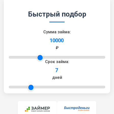
Быстрый подбор
Сумма займа:
10000
₽
Срок займа:
7
дней