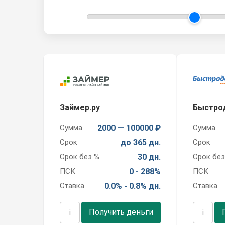
Займер.ру
Быстро
Сумма
2000 — 100000 ₽
Сумма
Срок
до 365 дн.
Срок
Срок без %
30 дн.
Срок без
ПСК
0 - 288%
ПСК
Ставка
0.0% - 0.8% дн.
Ставка
Получить деньги
i
i