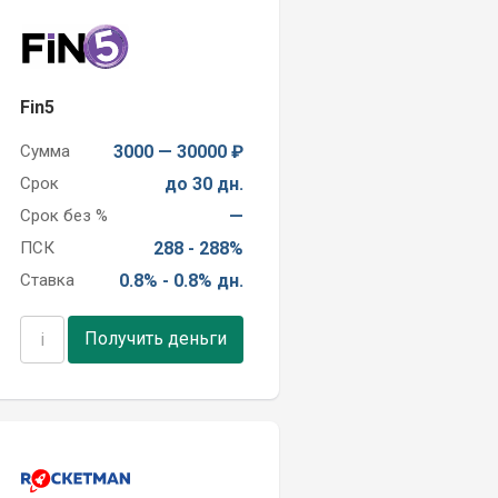
Fin5
Сумма
3000 — 30000 ₽
Срок
до 30 дн.
Срок без %
—
ПСК
288 - 288%
Ставка
0.8% - 0.8% дн.
Получить деньги
i