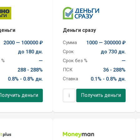
деньги
Деньги сразу
2000 — 100000 ₽
Сумма
1000 — 300000 ₽
до 180 дн.
Срок
до 730 дн.
 %
—
Срок без %
—
288 - 288%
ПСК
36 - 288%
0.8% - 0.8% дн.
Ставка
0.1% - 0.8% дн.
Получить деньги
Получить деньги
i