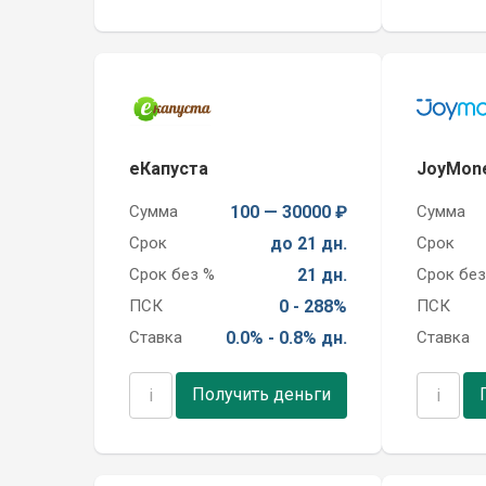
еКапуста
JoyMon
Сумма
100 — 30000 ₽
Сумма
Срок
до 21 дн.
Срок
Срок без %
21 дн.
Срок без
ПСК
0 - 288%
ПСК
Ставка
0.0% - 0.8% дн.
Ставка
Получить деньги
i
i