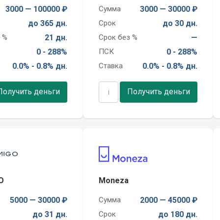
3000 — 100000 ₽
Сумма
3000 — 30000 ₽
до 365 дн.
Срок
до 30 дн.
 %
21 дн.
Срок без %
—
0 - 288%
ПСК
0 - 288%
0.0% - 0.8% дн.
Ставка
0.0% - 0.8% дн.
Получить деньги
Получить деньги
i
O
Moneza
5000 — 30000 ₽
Сумма
2000 — 45000 ₽
до 31 дн.
Срок
до 180 дн.