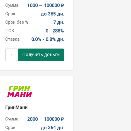
Сумма
1000 — 100000 ₽
Срок
до 365 дн.
Срок без %
7 дн.
ПСК
0 - 288%
Ставка
0.0% - 0.8% дн.
Получить деньги
i
ГринМани
Сумма
2000 — 100000 ₽
Срок
до 364 дн.