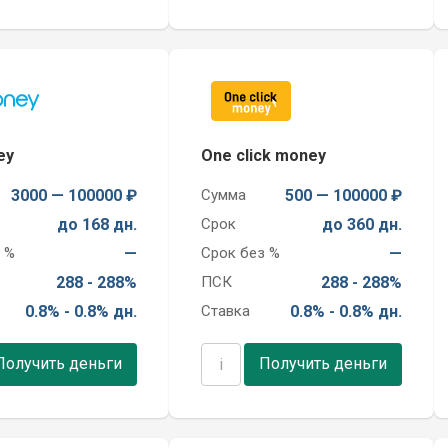
ey
One click money
3000 — 100000 ₽
Сумма
500 — 100000 ₽
до 168 дн.
Срок
до 360 дн.
 %
—
Срок без %
—
288 - 288%
ПСК
288 - 288%
0.8% - 0.8% дн.
Ставка
0.8% - 0.8% дн.
Получить деньги
Получить деньги
i