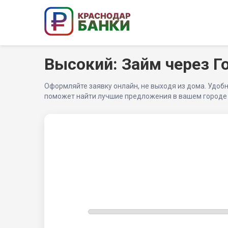
Высокий: Займ через Г
Оформляйте заявку онлайн, не выходя из дома. Удоб
поможет найти лучшие предложения в вашем городе в