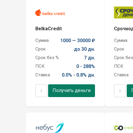
BelkaCredit
Срочно
Сумма
1000 — 30000 ₽
Сумма
Срок
до 30 дн.
Срок
Срок без %
7 дн.
Срок без
ПСК
0 - 288%
ПСК
Ставка
0.0% - 0.8% дн.
Ставка
Получить деньги
i
i