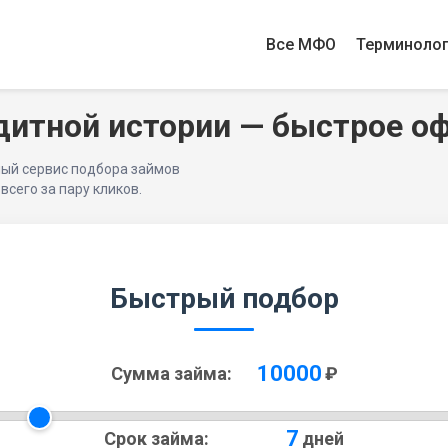
Все МФО
Терминоло
дитной истории — быстрое о
ный сервис подбора займов
сего за пару кликов.
Быстрый подбор
10000
Сумма займа:
₽
7
Срок займа:
дней