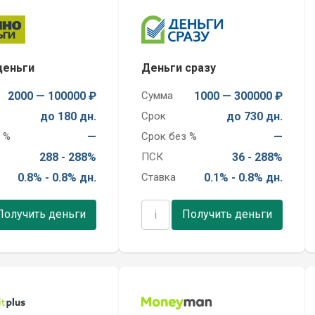
деньги
Деньги сразу
2000 — 100000 ₽
Сумма
1000 — 300000 ₽
до 180 дн.
Срок
до 730 дн.
 %
—
Срок без %
—
288 - 288%
ПСК
36 - 288%
0.8% - 0.8% дн.
Ставка
0.1% - 0.8% дн.
Получить деньги
Получить деньги
i