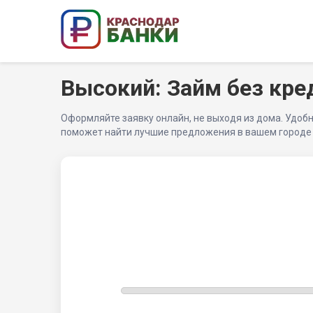
Высокий: Займ без кре
Оформляйте заявку онлайн, не выходя из дома. Удоб
поможет найти лучшие предложения в вашем городе в