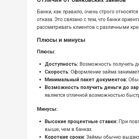
Отличия от банковских займов
Банки, как правило, очень строго относят
отказа. Это связано с тем, что банки ори
рассматривать клиентов с различными кред
Плюсы и минусы
Плюсы:
Доступность:
Возможность получить де
Скорость:
Оформление займа занимает 
Минимальный пакет документов:
Обыч
Возможность получить деньги до зар
является отличной возможностью быстр
Минусы:
Высокие процентные ставки:
При повт
выше, чем в банках.
Короткие сроки:
Займы обычно выдаются