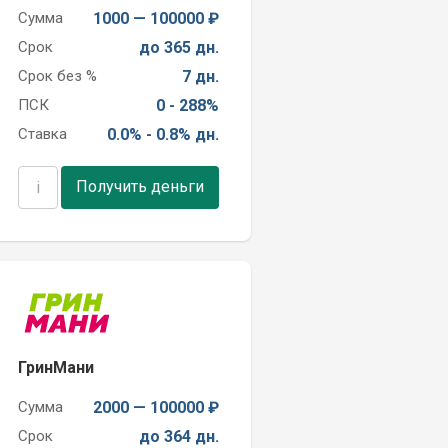
Сумма
1000 — 100000 ₽
Срок
до 365 дн.
Срок без %
7 дн.
ПСК
0 - 288%
Ставка
0.0% - 0.8% дн.
Получить деньги
i
ГринМани
Сумма
2000 — 100000 ₽
Срок
до 364 дн.