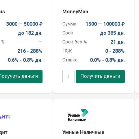
us
MoneyMan
3000 — 50000 ₽
Сумма
1500 — 100000 ₽
до 182 дн.
Срок
до 365 дн.
 %
—
Срок без %
21 дн.
216 - 288%
ПСК
0 - 288%
0.6% - 0.8% дн.
Ставка
0.0% - 0.8% дн.
Получить деньги
Получить деньги
i
дит
Умные Наличные