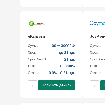
еКапуста
JoyMon
Сумма
100 — 30000 ₽
Сумма
Срок
до 21 дн.
Срок
Срок без %
21 дн.
Срок без
ПСК
0 - 288%
ПСК
Ставка
0.0% - 0.8% дн.
Ставка
Получить деньги
i
i