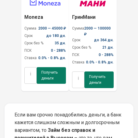
Moneza
ГринМани
Сумма
2000 — 45000 ₽
Сумма
2000 — 100000
₽
Срок
до 180 дн.
Срок
до 364 дн.
Срок без %
35 дн.
Срок без %
21 дн.
ПСК
0 - 288%
ПСК
0 - 288%
Ставка
0.0% - 0.8% дн.
Ставка
0.0% - 0.8% дн.
Получить
i
Получить
i
деньги
деньги
Если вам срочно понадобились деньги, а банк
кажется слишком сложным и долгосрочным
вариантом, то
Займ без справок и
поручителей в Высоком
– это то, что вам