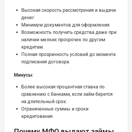
Высокая скорость рассмотрения и выдачи
денег.
Минимум документов для оформления.
Возможность получить средства даже при
наличии мелких просрочек по другим
кредитам.
Полная прозрачность условий до момента
подписания договора.
Минусы:
Более высокая процентная ставка по
сравнению с банками, если займ берется
на длительный срок.
Ограниченные суммы и сроки
кредитования.
Почему МФО выдают займы