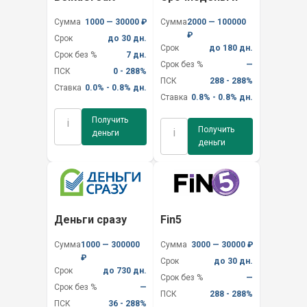
Сумма
1000 — 30000 ₽
Сумма
2000 — 100000
₽
Срок
до 30 дн.
Срок
до 180 дн.
Срок без %
7 дн.
Срок без %
—
ПСК
0 - 288%
ПСК
288 - 288%
Ставка
0.0% - 0.8% дн.
Ставка
0.8% - 0.8% дн.
Получить
i
Получить
i
деньги
деньги
Деньги сразу
Fin5
Сумма
1000 — 300000
Сумма
3000 — 30000 ₽
₽
Срок
до 30 дн.
Срок
до 730 дн.
Срок без %
—
Срок без %
—
ПСК
288 - 288%
ПСК
36 - 288%