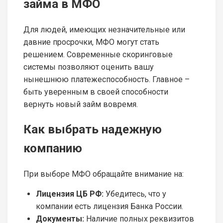
займа в МФО
Для людей, имеющих незначительные или
давние просрочки, МФО могут стать
решением. Современные скоринговые
системы позволяют оценить вашу
нынешнюю платежеспособность. Главное –
быть уверенным в своей способности
вернуть новый займ вовремя.
Как выбрать надежную
компанию
При выборе МФО обращайте внимание на:
Лицензия ЦБ РФ:
Убедитесь, что у
компании есть лицензия Банка России.
Документы:
Наличие полных реквизитов