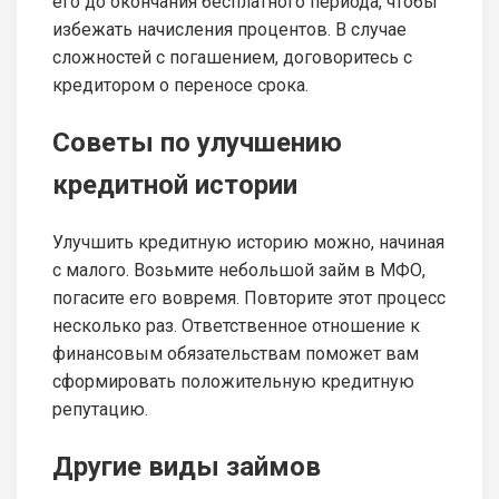
его до окончания бесплатного периода, чтобы
избежать начисления процентов. В случае
сложностей с погашением, договоритесь с
кредитором о переносе срока.
Советы по улучшению
кредитной истории
Улучшить кредитную историю можно, начиная
с малого. Возьмите небольшой займ в МФО,
погасите его вовремя. Повторите этот процесс
несколько раз. Ответственное отношение к
финансовым обязательствам поможет вам
сформировать положительную кредитную
репутацию.
Другие виды займов