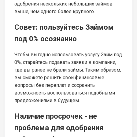
одобрения нескольких небольших займов
выше, чем одного более крупного.
Совет: пользуйтесь Займом
под 0% осознанно
Чтобы выгодно использовать услугу Займ под
0%, старайтесь подавать заявки в компании,
где вы ранее не брали займы. Таким образом,
вы сможете решить свои финансовые
вопросы без переплат и сохранить
возможность воспользоваться подобными
предложениями в будущем.
Наличие просрочек - не
проблема для одобрения