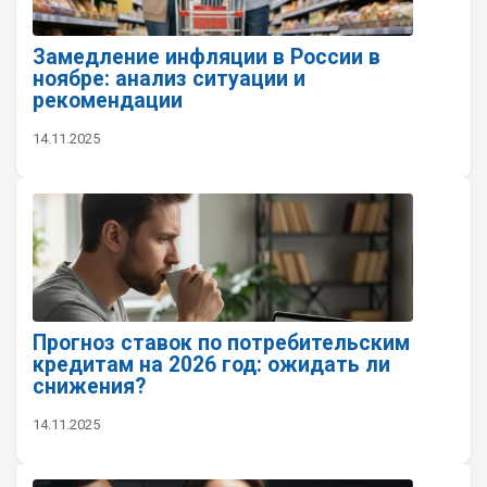
Замедление инфляции в России в
ноябре: анализ ситуации и
рекомендации
14.11.2025
Прогноз ставок по потребительским
кредитам на 2026 год: ожидать ли
снижения?
14.11.2025