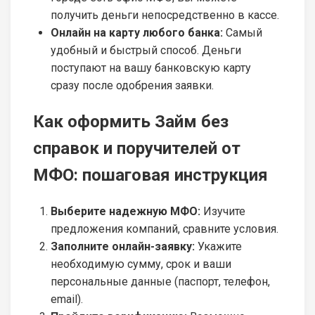
получить деньги непосредственно в кассе.
Онлайн на карту любого банка:
Самый
удобный и быстрый способ. Деньги
поступают на вашу банковскую карту
сразу после одобрения заявки.
Как оформить Займ без
справок и поручителей от
МФО: пошаговая инструкция
Выберите надежную МФО:
Изучите
предложения компаний, сравните условия.
Заполните онлайн-заявку:
Укажите
необходимую сумму, срок и ваши
персональные данные (паспорт, телефон,
email).