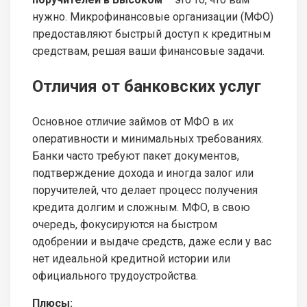
нужно. Микрофинансовые организации (МФО)
предоставляют быстрый доступ к кредитным
средствам, решая ваши финансовые задачи.
Отличия от банковских услуг
Основное отличие займов от МФО в их
оперативности и минимальных требованиях.
Банки часто требуют пакет документов,
подтверждение дохода и иногда залог или
поручителей, что делает процесс получения
кредита долгим и сложным. МФО, в свою
очередь, фокусируются на быстром
одобрении и выдаче средств, даже если у вас
нет идеальной кредитной истории или
официального трудоустройства.
Плюсы: