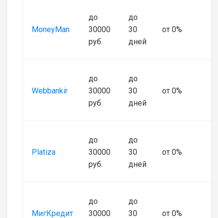
до
до
MoneyMan
30000
30
от 0%
руб.
дней
до
до
Webbankir
30000
30
от 0%
руб.
дней
до
до
Platiza
30000
30
от 0%
руб.
дней
до
до
МигКредит
30000
30
от 0%