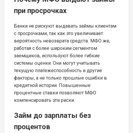
при просрочках
Банки не рискуют выдавать займы клиентам
с просрочками, так как это увеличивает
вероятность невозврата средств. МФО же,
работая с более широким сегментом
заемщиков, используют более гибкие
системы оценки. Они могут учитывать
текущую платежеспособность и другие
факторы, а не только прошлые ошибки в
кредитной истории. Повышенные
процентные ставки позволяют МФО
компенсировать эти риски.
Займ до зарплаты без
процентов