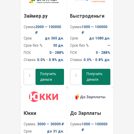
Займер.ру
Быстроденьги
Сумма
2000 — 100000
Сумма
1000 — 100000
₽
₽
Срок
до 365 дн.
Срок
до 1080 дн.
Срок без %
30 дн.
Срок без %
—
ПСК
0 - 288%
ПСК
0 - 288%
Ставка
0.0% - 0.8% дн.
Ставка
0.0% - 0.8% дн.
Получить
Получить
i
i
деньги
деньги
Юкки
До Зарплаты
Сумма
3000 — 30000 ₽
Сумма
1000 — 100000
₽
Срок
до 31 дн.