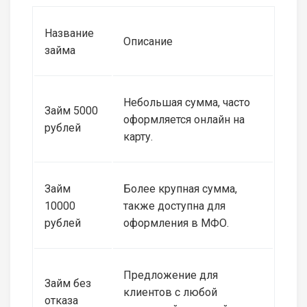
Название
Описание
займа
Небольшая сумма, часто
Займ 5000
оформляется онлайн на
рублей
карту.
Займ
Более крупная сумма,
10000
также доступна для
рублей
оформления в МФО.
Предложение для
Займ без
клиентов с любой
отказа