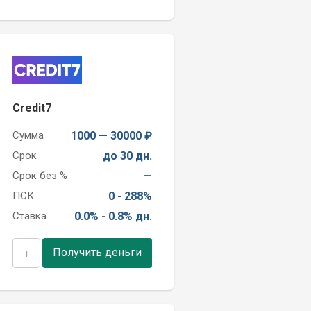
Credit7
Сумма
1000 — 30000 ₽
Срок
до 30 дн.
Срок без %
—
ПСК
0 - 288%
Ставка
0.0% - 0.8% дн.
Получить деньги
i