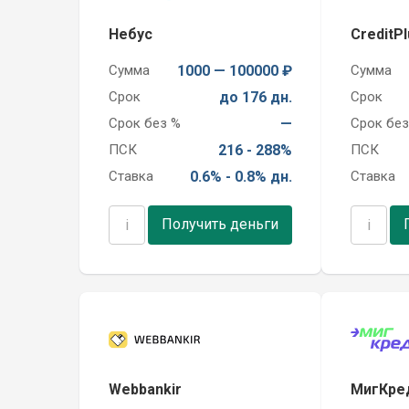
Небус
CreditPl
Сумма
1000 — 100000 ₽
Сумма
Срок
до 176 дн.
Срок
Срок без %
—
Срок без
ПСК
216 - 288%
ПСК
Ставка
0.6% - 0.8% дн.
Ставка
Получить деньги
i
i
Webbankir
МигКре