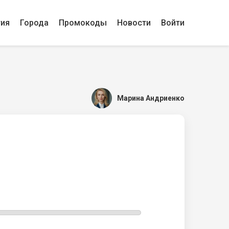
гия
Города
Промокоды
Новости
Войти
Марина Андриенко