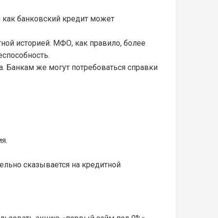
я как банковский кредит может
ной историей. МФО, как правило, более
еспособность.
. Банкам же могут потребоваться справки
я.
льно сказывается на кредитной