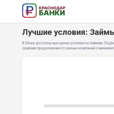
Лучшие условия: Займы
В Ейске доступны выгодные условия по займам. Подб
сравнив предложения от разных компаний с минима