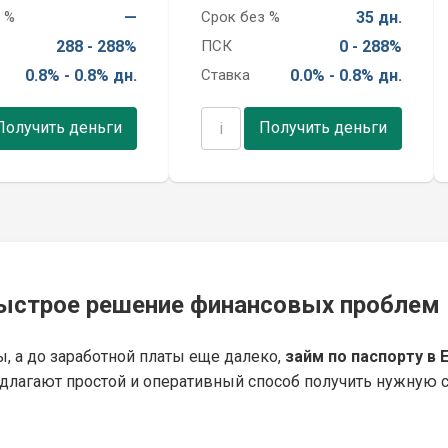
 %
—
Срок без %
35 дн.
288 - 288%
ПСК
0 - 288%
0.8% - 0.8% дн.
Ставка
0.0% - 0.8% дн.
Получить деньги
Получить деньги
i
 Быстрое решение финансовых проблем
 а до заработной платы еще далеко,
займ по паспорту в 
лагают простой и оперативный способ получить нужную 