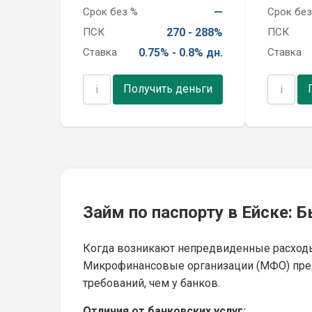
Срок без %
—
Срок без
ПСК
270 - 288%
ПСК
Ставка
0.75% - 0.8% дн.
Ставка
Получить деньги
i
i
Займ по паспорту в Ейске:
Когда возникают непредвиденные расходы,
Микрофинансовые организации (МФО) пред
требований, чем у банков.
Отличия от банковских услуг: