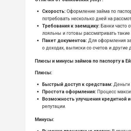
Скорость:
Оформление займа по паспорт
потребовать несколько дней на рассмо
Требования к заемщику:
Банки часто о
лояльны и готовы рассматривать такие 
Пакет документов:
Для оформления зай
о доходах, выписки со счетов и другие
Плюсы и минусы займов по паспорту в Ей
Плюсы:
Быстрый доступ к средствам:
Деньги 
Простота оформления:
Процесс максим
Возможность улучшения кредитной и
репутации.
Минусы: