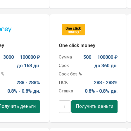
ey
One click money
3000 — 100000 ₽
Сумма
500 — 100000 ₽
до 168 дн.
Срок
до 360 дн.
 %
—
Срок без %
—
288 - 288%
ПСК
288 - 288%
0.8% - 0.8% дн.
Ставка
0.8% - 0.8% дн.
Получить деньги
Получить деньги
i