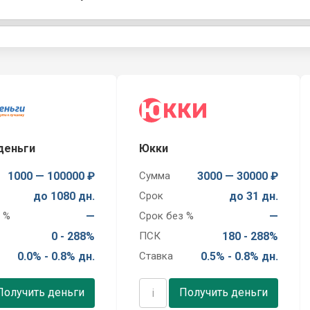
деньги
Юкки
1000 — 100000 ₽
Сумма
3000 — 30000 ₽
до 1080 дн.
Срок
до 31 дн.
 %
—
Срок без %
—
0 - 288%
ПСК
180 - 288%
0.0% - 0.8% дн.
Ставка
0.5% - 0.8% дн.
Получить деньги
Получить деньги
i