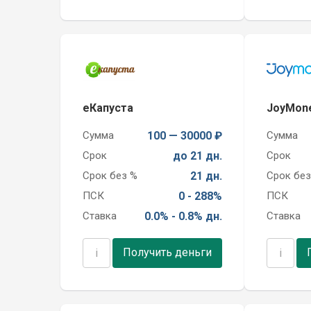
еКапуста
JoyMon
Сумма
100 — 30000 ₽
Сумма
Срок
до 21 дн.
Срок
Срок без %
21 дн.
Срок без
ПСК
0 - 288%
ПСК
Ставка
0.0% - 0.8% дн.
Ставка
Получить деньги
i
i