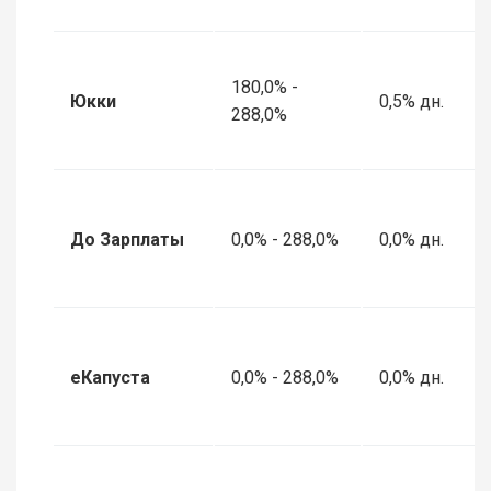
180,0% -
Юкки
0,5% дн.
288,0%
До Зарплаты
0,0% - 288,0%
0,0% дн.
еКапуста
0,0% - 288,0%
0,0% дн.