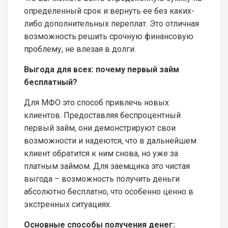
определенный срок и вернуть ее без каких-
либо дополнительных переплат. Это отличная
возможность решить срочную финансовую
проблему, не влезая в долги.
Выгода для всех: почему первый займ
бесплатный?
Для МФО это способ привлечь новых
клиентов. Предоставляя беспроцентный
первый займ, они демонстрируют свои
возможности и надеются, что в дальнейшем
клиент обратится к ним снова, но уже за
платным займом. Для заемщика это чистая
выгода – возможность получить деньги
абсолютно бесплатно, что особенно ценно в
экстренных ситуациях.
Основные способы получения денег: