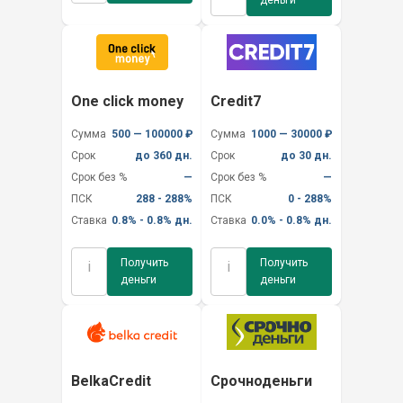
деньги
One click money
Credit7
Сумма
500 — 100000 ₽
Сумма
1000 — 30000 ₽
Срок
до 360 дн.
Срок
до 30 дн.
Срок без %
—
Срок без %
—
ПСК
288 - 288%
ПСК
0 - 288%
Ставка
0.8% - 0.8% дн.
Ставка
0.0% - 0.8% дн.
Получить
Получить
i
i
деньги
деньги
BelkaCredit
Срочноденьги