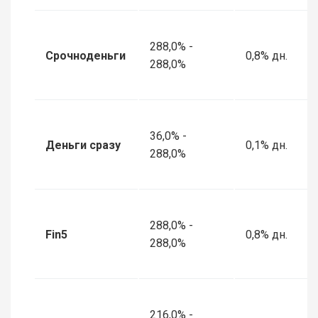
288,0% -
Срочноденьги
0,8% дн.
288,0%
36,0% -
Деньги сразу
0,1% дн.
288,0%
288,0% -
Fin5
0,8% дн.
288,0%
216,0% -