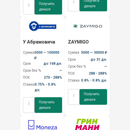
Получить
i
Получить
i
деньги
деньги
У Абрамовича
ZAYMIGO
Сумма
5000 — 100000
Сумма
5000 — 30000 ₽
₽
Срок
до 31 дн.
Срок
до 168 дн.
Срок без %
—
Срок без %
—
ПСК
288 - 288%
ПСК
270 - 288%
Ставка
0.8% - 0.8% дн.
Ставка
0.75% - 0.8%
дн.
Получить
i
деньги
Получить
i
деньги