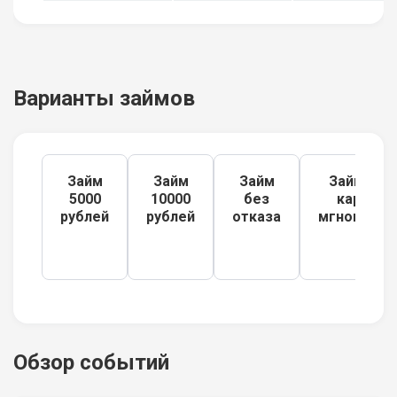
Варианты займов
Займ
Займ
Займ
Займ на
5000
10000
без
карту
рублей
рублей
отказа
мгновенно
Обзор событий