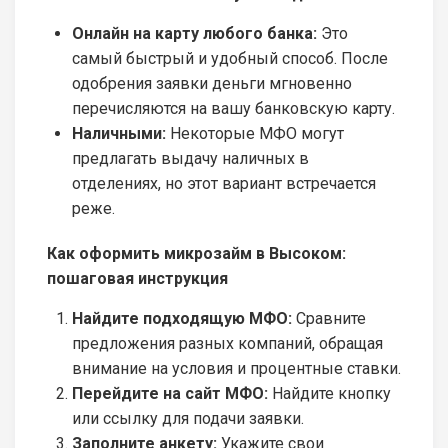
Онлайн на карту любого банка:
Это
самый быстрый и удобный способ. После
одобрения заявки деньги мгновенно
перечисляются на вашу банковскую карту.
Наличными:
Некоторые МФО могут
предлагать выдачу наличных в
отделениях, но этот вариант встречается
реже.
Как оформить микрозайм в Высоком:
пошаговая инструкция
Найдите подходящую МФО:
Сравните
предложения разных компаний, обращая
внимание на условия и процентные ставки.
Перейдите на сайт МФО:
Найдите кнопку
или ссылку для подачи заявки.
Заполните анкету:
Укажите свои