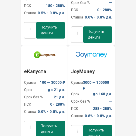
Срок без %
—
ПСК
180 - 288%
ПСК
0 - 288%
Ставка
0.5% - 0.8% дн.
Ставка
0.0% - 0.8% дн.
Получить
i
Получить
i
деньги
деньги
еКапуста
JoyMoney
Сумма
100 — 30000 ₽
Сумма
3000 — 100000
₽
Срок
до 21 дн.
Срок
до 168 дн.
Срок без %
21 дн.
Срок без %
—
ПСК
0 - 288%
ПСК
288 - 288%
Ставка
0.0% - 0.8% дн.
Ставка
0.8% - 0.8% дн.
Получить
i
Получить
i
деньги