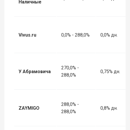
Наличные
Vivus.ru
0,0% - 288,0%
0,0% дн.
270,0% -
У Абрамовича
0,75% дн.
288,0%
288,0% -
ZAYMIGO
0,8% дн.
288,0%