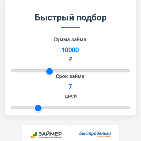
Быстрый подбор
Сумма займа:
10000
₽
Срок займа:
7
дней