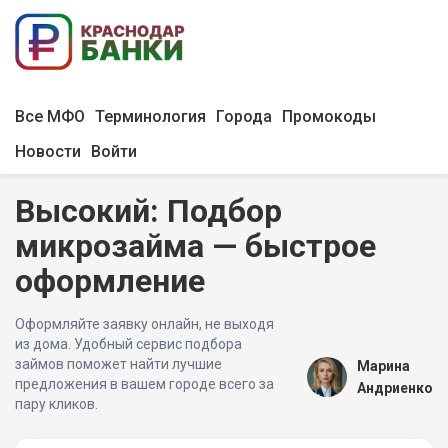
Все МФО
Терминология
Города
Промокоды
Новости
Войти
Высокий: Подбор
микрозайма — быстрое
оформление
Оформляйте заявку онлайн, не выходя
из дома. Удобный сервис подбора
займов поможет найти лучшие
Марина
предложения в вашем городе всего за
Андриенко
пару кликов.