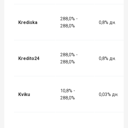
288,0% -
Krediska
0,8% дн.
288,0%
288,0% -
Kredito24
0,8% дн.
288,0%
10,8% -
Kviku
0,03% дн.
288,0%