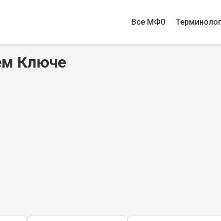
Все МФО
Терминоло
ем Ключе