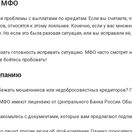
я МФО
и проблемы с выплатами по кредитам. Если вы считаете, чт
ов, относятся к этому лояльнее. Конечно, если у вас множ
 Но если это была разовая ситуация, или вы исправили её,
ать готовность исправить ситуацию. МФО часто смотрят не 
е бойтесь пробовать!
мпанию
избежать мошенников или недобросовестных кредиторов? 
МФО имеют лицензию от Центрального Банка России. Обыч
акомьтесь с документами, которые вам предлагают подпис
то пишут другие люди об этой компании. Однако относитес