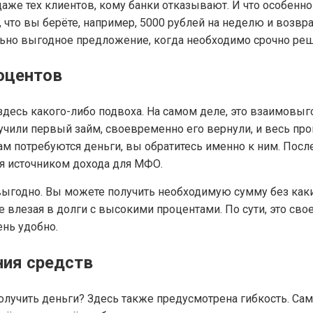
аже тех клиентов, кому банки отказывают. И что особенно
т, что вы берёте, например, 5000 рублей на неделю и возв
льно выгодное предложение, когда необходимо срочно ре
оцентов
здесь какого-либо подвоха. На самом деле, это взаимовыг
учили первый займ, своевременно его вернули, и весь пр
вам потребуются деньги, вы обратитесь именно к ним. Пос
ся источником дохода для МФО.
ь выгодно. Вы можете получить необходимую сумму без каки
влезая в долги с высокими процентами. По сути, это сво
ень удобно.
ния средств
получить деньги? Здесь также предусмотрена гибкость. Са