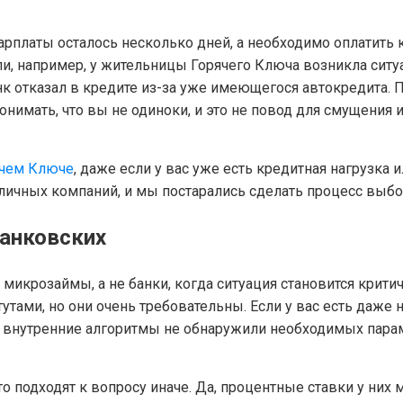
 зарплаты осталось несколько дней, а необходимо оплатить
и, например, у жительницы Горячего Ключа возникла ситу
анк отказал в кредите из-за уже имеющегося автокредита.
имать, что вы не одиноки, и это не повод для смущения и
ячем Ключе
, даже если у вас уже есть кредитная нагрузка 
зличных компаний, и мы постарались сделать процесс выб
банковских
икрозаймы, а не банки, когда ситуация становится критиче
ами, но они очень требовательны. Если у вас есть даже н
х внутренние алгоритмы не обнаружили необходимых параме
 подходят к вопросу иначе. Да, процентные ставки у них 