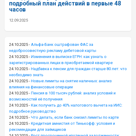
подробный план действий в первые 48
часов
12.09.2025
24.10.2025
-
Альфа-Банк оштрафован ФАС за
недобросовестную рекламу дебетовой карты
24.10.2025
-
Изменения в выписке ЕГРН: как узнать о
зарегистрированных лицах в приобретаемой квартире
24.10.2025
-
Надбавка к пенсии для граждан старше 80 лет: что
необходимо знать
24.10.2025
-
Новые лимиты на снятие наличных: анализ
влияния на финансовые операции
24.10.2025
-
Пенсия в 100 тысяч рублей: анализ условий и
возможностей её получения
24.10.2025
-
Как получить до 40% налогового вычета на ИИС:
подробное руководство
24.10.2025
-
Что делать, если банк снизил лимиты по карте
24.10.2025
-
Кредитная амнистия от Тинькофф: условия и
рекомендации для заёмщиков
24.10.2025
-
Рост просроченной ипотечной задолженности: