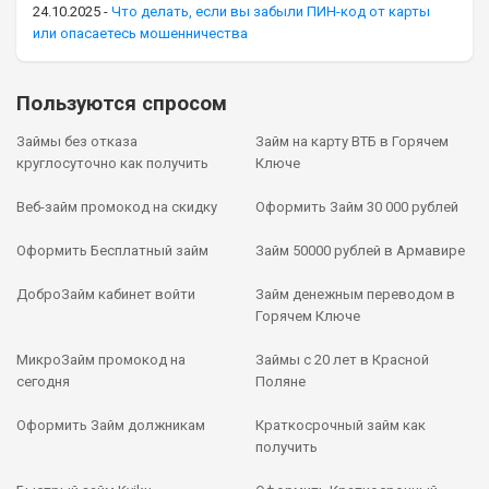
24.10.2025
-
Что делать, если вы забыли ПИН-код от карты
или опасаетесь мошенничества
Пользуются спросом
Займы без отказа
Займ на карту ВТБ в Горячем
круглосуточно как получить
Ключе
Веб-займ промокод на скидку
Оформить Займ 30 000 рублей
Оформить Бесплатный займ
Займ 50000 рублей в Армавире
ДоброЗайм кабинет войти
Займ денежным переводом в
Горячем Ключе
МикроЗайм промокод на
Займы с 20 лет в Красной
сегодня
Поляне
Оформить Займ должникам
Краткосрочный займ как
получить