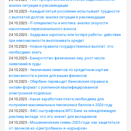
анализ ситуации и рекомендации
24.10.2025
-
Каждый пятый россиянин испытывает трудности
с выплатой долгов: анализ ситуации и рекомендации
24.10.2025
-
IT-специалисты и ипотека: анализ скорости
накопления первоначального взноса
24.10.2025
-
Задержка зарплаты или потеря работы: действия
при невозможности выплачивать кредит
24.10.2025
-
Новые правила государственных выплат: что
необходимо знать
24.10.2025
-
Банкротство физических лиц: рост числа
заявлений в суды
24.10.2025
-
Увеличение лимитов по кредитным картам:
возможности и риски для ваших финансов
24.10.2025
-
Сбербанк переводит банковские справки в
онлайн-формат с усиленной квалифицированной
электронной подписью
24.10.2025
-
Какая заработная плата необходима для
получения максимальных пенсионных баллов к 2026 году
24.10.2025
-
ФАС оштрафовала МТС Банк за ненадлежащую
рекламу вклада: что это значит для вкладчиков
24.10.2025
-
Мошеннические схемы 2025 года: как защититься
от звонков из «Центробанка» и «курьеров»