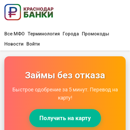
Все МФО
Терминология
Города
Промокоды
Новости
Войти
Займы без отказа
Быстрое одобрение за 5 минут. Перевод на
карту!
Получить на карту