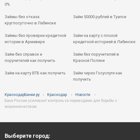
0%
Займы без отказа
Займ 50000 рублей в Туапсе
круглосуточно в Лабинске
Займы без проверки кредитной
Займ на карту с плохой
истории в Армавире
кредитной историей в Лабинске
Займ без справок и
Займ без поручителей в
поручителей как получить
Красной Поляне
Займ на карту ВТБ как получить
Займ через Госуслуги как
получить
КраснодарБанки.ру
Краснодар
Новости
Банк России усиливает контроль за переводами для борьбы с
мошенничеством
Выберите город: