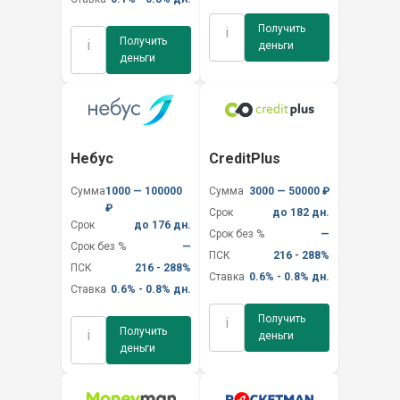
Получить
i
Получить
i
деньги
деньги
Небус
CreditPlus
Сумма
1000 — 100000
Сумма
3000 — 50000 ₽
₽
Срок
до 182 дн.
Срок
до 176 дн.
Срок без %
—
Срок без %
—
ПСК
216 - 288%
ПСК
216 - 288%
Ставка
0.6% - 0.8% дн.
Ставка
0.6% - 0.8% дн.
Получить
i
Получить
i
деньги
деньги