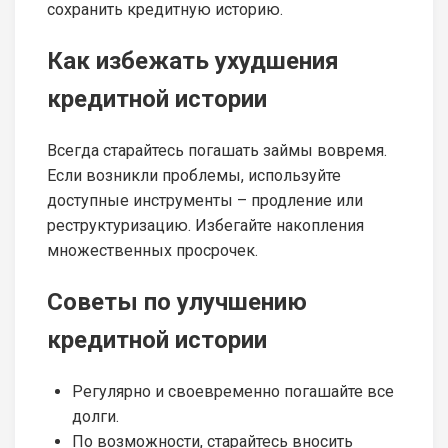
сохранить кредитную историю.
Как избежать ухудшения
кредитной истории
Всегда старайтесь погашать займы вовремя.
Если возникли проблемы, используйте
доступные инструменты – продление или
реструктуризацию. Избегайте накопления
множественных просрочек.
Советы по улучшению
кредитной истории
Регулярно и своевременно погашайте все
долги.
По возможности, старайтесь вносить