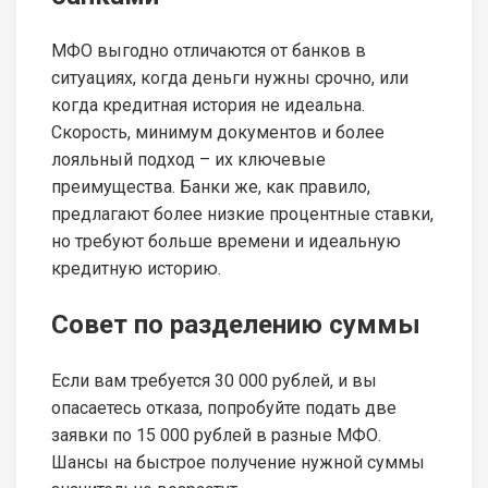
МФО выгодно отличаются от банков в
ситуациях, когда деньги нужны срочно, или
когда кредитная история не идеальна.
Скорость, минимум документов и более
лояльный подход – их ключевые
преимущества. Банки же, как правило,
предлагают более низкие процентные ставки,
но требуют больше времени и идеальную
кредитную историю.
Совет по разделению суммы
Если вам требуется 30 000 рублей, и вы
опасаетесь отказа, попробуйте подать две
заявки по 15 000 рублей в разные МФО.
Шансы на быстрое получение нужной суммы