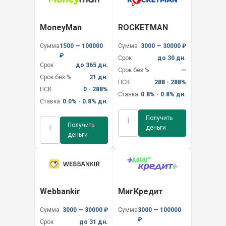
MoneyMan
ROCKETMAN
Сумма
1500 — 100000
Сумма
3000 — 30000 ₽
₽
Срок
до 30 дн.
Срок
до 365 дн.
Срок без %
—
Срок без %
21 дн.
ПСК
288 - 288%
ПСК
0 - 288%
Ставка
0.8% - 0.8% дн.
Ставка
0.0% - 0.8% дн.
Получить
i
Получить
i
деньги
деньги
Webbankir
МигКредит
Сумма
3000 — 30000 ₽
Сумма
3000 — 100000
₽
Срок
до 31 дн.