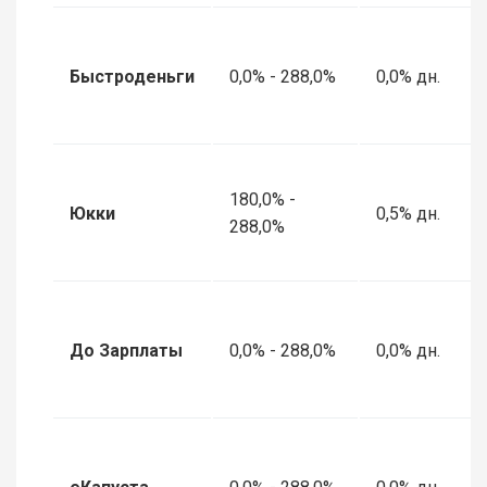
Быстроденьги
0,0% - 288,0%
0,0% дн.
180,0% -
Юкки
0,5% дн.
288,0%
До Зарплаты
0,0% - 288,0%
0,0% дн.