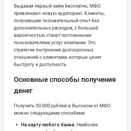
Выдавая первый займ бесплатно, МФО
привлекают новую аудиторию. Клиенты,
получившие положительный опыт без
дополнительных расходов, с большой
вероятностью станут постоянными
пользователями услуг компании. Это
стратегия построения долгосрочных
отношений с клиентами, которые ценят
быстроту и доступность.
Основные способы получения
денег
Получить 30 000 рублей в Высоком от МФО
можно следующими способами:
На карту любого банка:
Наиболее