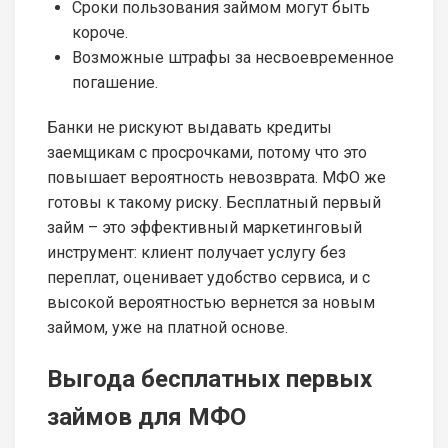
Сроки пользования займом могут быть
короче.
Возможные штрафы за несвоевременное
погашение.
Банки не рискуют выдавать кредиты
заемщикам с просрочками, потому что это
повышает вероятность невозврата. МФО же
готовы к такому риску. Бесплатный первый
займ – это эффективный маркетинговый
инструмент: клиент получает услугу без
переплат, оценивает удобство сервиса, и с
высокой вероятностью вернется за новым
займом, уже на платной основе.
Выгода бесплатных первых
займов для МФО