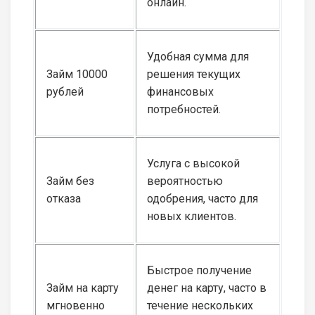
онлайн.
Удобная сумма для
Займ 10000
решения текущих
рублей
финансовых
потребностей.
Услуга с высокой
Займ без
вероятностью
отказа
одобрения, часто для
новых клиентов.
Быстрое получение
Займ на карту
денег на карту, часто в
мгновенно
течение нескольких