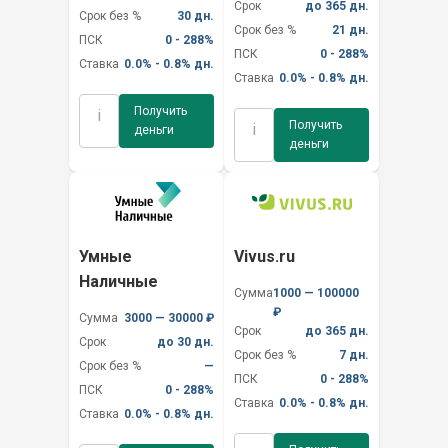
Срок
до 365 дн.
Срок без %
30 дн.
Срок без %
21 дн.
ПСК
0 - 288%
ПСК
0 - 288%
Ставка
0.0% - 0.8% дн.
Ставка
0.0% - 0.8% дн.
Получить
i
Получить
i
деньги
деньги
Умные
Vivus.ru
Наличные
Сумма
1000 — 100000
₽
Сумма
3000 — 30000 ₽
Срок
до 365 дн.
Срок
до 30 дн.
Срок без %
7 дн.
Срок без %
—
ПСК
0 - 288%
ПСК
0 - 288%
Ставка
0.0% - 0.8% дн.
Ставка
0.0% - 0.8% дн.