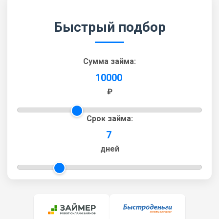
Быстрый подбор
Сумма займа:
10000
₽
Срок займа:
7
дней