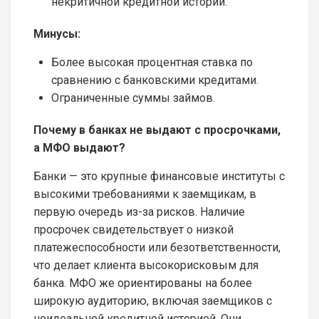
некритичной кредитной истории.
Минусы:
Более высокая процентная ставка по
сравнению с банковскими кредитами.
Ограниченные суммы займов.
Почему в банках не выдают с просрочками,
а МФО выдают?
Банки — это крупные финансовые институты с
высокими требованиями к заемщикам, в
первую очередь из-за рисков. Наличие
просрочек свидетельствует о низкой
платежеспособности или безответственности,
что делает клиента высокорисковым для
банка. МФО же ориентированы на более
широкую аудиторию, включая заемщиков с
неидеальной кредитной историей. Они