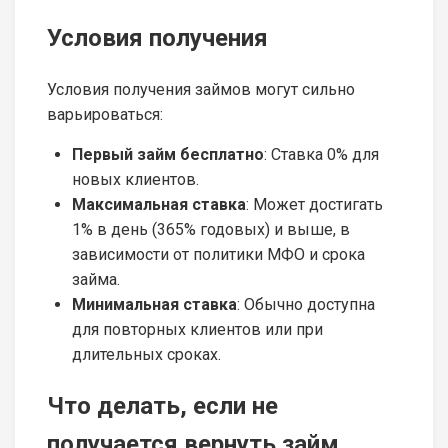
Условия получения
Условия получения займов могут сильно
варьироваться:
Первый займ бесплатно
: Ставка 0% для
новых клиентов.
Максимальная ставка
: Может достигать
1% в день (365% годовых) и выше, в
зависимости от политики МФО и срока
займа.
Минимальная ставка
: Обычно доступна
для повторных клиентов или при
длительных сроках.
Что делать, если не
получается вернуть займ