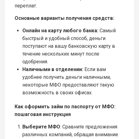
переплат.
Основные варианты получения средств:
Онлайн на карту любого банка:
Самый
быстрый и удобный способ, деньги
поступают на вашу банковскую карту в
течение нескольких минут после
одобрения.
Наличными в отделении:
Если вам
удобнее получить деньги наличными,
некоторые МФО предоставляют такую
возможность в своих офисах.
Как оформить займ по паспорту от МФО:
пошаговая инструкция
Выберите МФО
: Сравните предложения
различных компаний, обращая внимание