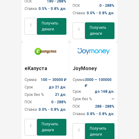
ПСК
180 - 288%
ПСК
0 - 288%
Ставка
0.5% - 0.8% дн.
Ставка
0.0% - 0.8% дн.
Получить
i
Получить
i
деньги
деньги
еКапуста
JoyMoney
Сумма
100 — 30000 ₽
Сумма
3000 — 100000
₽
Срок
до 21 дн.
Срок
до 168 дн.
Срок без %
21 дн.
Срок без %
—
ПСК
0 - 288%
ПСК
288 - 288%
Ставка
0.0% - 0.8% дн.
Ставка
0.8% - 0.8% дн.
Получить
i
Получить
i
деньги
деньги