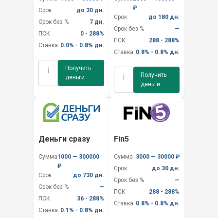
₽
Срок
до 30 дн.
Срок
до 180 дн.
Срок без %
7 дн.
Срок без %
—
ПСК
0 - 288%
ПСК
288 - 288%
Ставка
0.0% - 0.8% дн.
Ставка
0.8% - 0.8% дн.
Получить
i
Получить
i
деньги
деньги
Деньги сразу
Fin5
Сумма
1000 — 300000
Сумма
3000 — 30000 ₽
₽
Срок
до 30 дн.
Срок
до 730 дн.
Срок без %
—
Срок без %
—
ПСК
288 - 288%
ПСК
36 - 288%
Ставка
0.8% - 0.8% дн.
Ставка
0.1% - 0.8% дн.