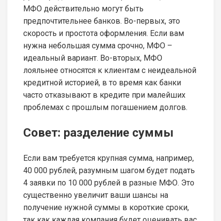
МФО действительно могут быть
предпочтительнее банков. Во-первых, это
скорость и простота оформления. Если вам
нужна небольшая сумма срочно, МФО –
идеальный вариант. Во-вторых, МФО
лояльнее относятся к клиентам с неидеальной
кредитной историей, в то время как банки
часто отказывают в кредите при малейших
проблемах с прошлым погашением долгов.
Совет: разделение суммы
Если вам требуется крупная сумма, например,
40 000 рублей, разумным шагом будет подать
4 заявки по 10 000 рублей в разные МФО. Это
существенно увеличит ваши шансы на
получение нужной суммы в короткие сроки,
так как каждая компания будет оценивать вас