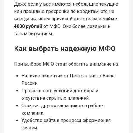
Даже если у вас имеются небольшие текущие
или прошлые просрочки по кредитам, это не
всегда является причиной для отказа в
займе
4000 рублей
от МФО. Они более лояльны к
таким ситуациям.
Как выбрать надежную МФО
При выборе МФО стоит обратить внимание на:
Наличие лицензии от Центрального Банка
России.
Прозрачность условий договора и
отсутствие скрытых платежей.
Отзывы других заемщиков о работе
компании.
Удобство сайта и процесса оформления
заявки.