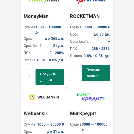
MoneyMan
ROCKETMAN
Сумма
1500 — 100000
Сумма
3000 — 30000 ₽
₽
Срок
до 30 дн.
Срок
до 365 дн.
Срок без %
—
Срок без %
21 дн.
ПСК
288 - 288%
ПСК
0 - 288%
Ставка
0.8% - 0.8% дн.
Ставка
0.0% - 0.8% дн.
Получить
i
Получить
i
деньги
деньги
Webbankir
МигКредит
Сумма
3000 — 30000 ₽
Сумма
3000 — 100000
₽
Срок
до 31 дн.