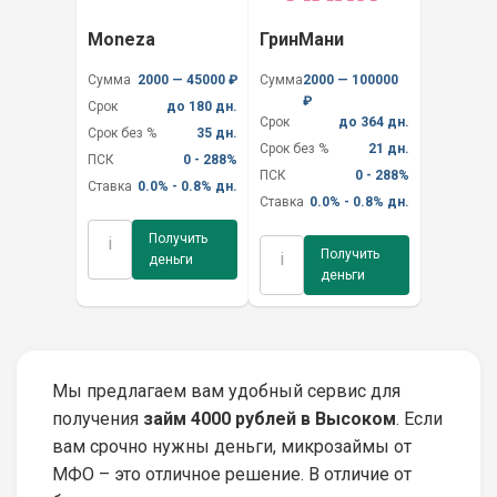
Moneza
ГринМани
Сумма
2000 — 45000 ₽
Сумма
2000 — 100000
₽
Срок
до 180 дн.
Срок
до 364 дн.
Срок без %
35 дн.
Срок без %
21 дн.
ПСК
0 - 288%
ПСК
0 - 288%
Ставка
0.0% - 0.8% дн.
Ставка
0.0% - 0.8% дн.
Получить
i
Получить
i
деньги
деньги
Мы предлагаем вам удобный сервис для
получения
займ 4000 рублей в Высоком
. Если
вам срочно нужны деньги, микрозаймы от
МФО – это отличное решение. В отличие от