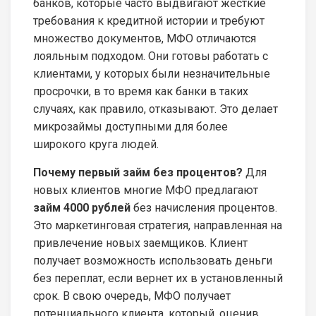
банков, которые часто выдвигают жесткие
требования к кредитной истории и требуют
множество документов, МФО отличаются
лояльным подходом. Они готовы работать с
клиентами, у которых были незначительные
просрочки, в то время как банки в таких
случаях, как правило, отказывают. Это делает
микрозаймы доступными для более
широкого круга людей.
Почему первый займ без процентов?
Для
новых клиентов многие МФО предлагают
займ 4000 рублей
без начисления процентов.
Это маркетинговая стратегия, направленная на
привлечение новых заемщиков. Клиент
получает возможность использовать деньги
без переплат, если вернет их в установленный
срок. В свою очередь, МФО получает
потенциального клиента, который, оценив