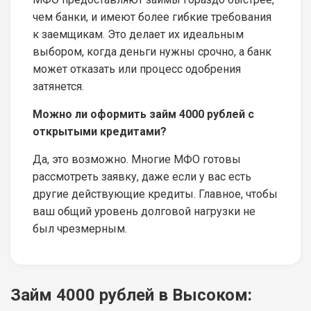
чем банки, и имеют более гибкие требования
к заемщикам. Это делает их идеальным
выбором, когда деньги нужны срочно, а банк
может отказать или процесс одобрения
затянется.
Можно ли оформить займ 4000 рублей с
открытыми кредитами?
Да, это возможно. Многие МФО готовы
рассмотреть заявку, даже если у вас есть
другие действующие кредиты. Главное, чтобы
ваш общий уровень долговой нагрузки не
был чрезмерным.
Займ 4000 рублей в Высоком: