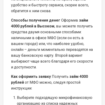
удобство и быстроту сервиса, скорее всего,
обратится к ним снова.
Способы получения денег
Оформив
займ
4000 рублей в Высоком
, вы можете получить
средства двумя основными способами:
наличными в офисе МФО (если он есть в
вашем городе) или, что наиболее удобно,
онлайн – деньги моментально переводятся на
вашу банковскую карту. Второй вариант
выбирают чаще всего благодаря его скорости
и доступности.
Как оформить заявку
Получить
займ 4000
рублей
от МФО можно, следуя простой
инструкции:
Выберите подходящую микрофинансовую
организацию из списка надежных