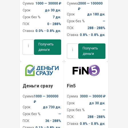
Сумма
1000 — 30000 ₽
Сумма
2000 — 100000
₽
Срок
до 30 дн.
Срок
до 180 дн.
Срок без %
7 дн.
Срок без %
—
ПСК
0 - 288%
ПСК
288 - 288%
Ставка
0.0% - 0.8% дн.
Ставка
0.8% - 0.8% дн.
Получить
i
Получить
i
деньги
деньги
Деньги сразу
Fin5
Сумма
1000 — 300000
Сумма
3000 — 30000 ₽
₽
Срок
до 30 дн.
Срок
до 730 дн.
Срок без %
—
Срок без %
—
ПСК
288 - 288%
ПСК
36 - 288%
Ставка
0.8% - 0.8% дн.
Ставка
0.1% - 0.8% дн.