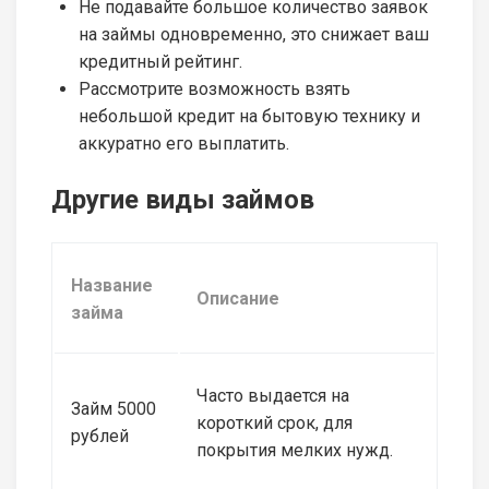
Не подавайте большое количество заявок
на займы одновременно, это снижает ваш
кредитный рейтинг.
Рассмотрите возможность взять
небольшой кредит на бытовую технику и
аккуратно его выплатить.
Другие виды займов
Название
Описание
займа
Часто выдается на
Займ 5000
короткий срок, для
рублей
покрытия мелких нужд.