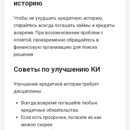
историю
Чтобы не ухудшить кредитную историю,
старайтесь всегда погашать займы и кредиты
вовремя. При возникновении проблем с
оплатой, своевременно обращайтесь в
финансовую организацию для поиска
решения.
Советы по улучшению КИ
Улучшение кредитной истории требует
дисциплины:
Всегда вовремя погашайте любые
кредитные обязательства.
Если есть просрочки, погасите их как
можно скорее.