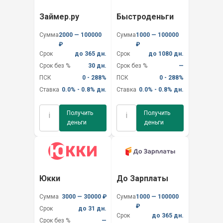
Займер.ру
Быстроденьги
Сумма
2000 — 100000
Сумма
1000 — 100000
₽
₽
Срок
до 365 дн.
Срок
до 1080 дн.
Срок без %
30 дн.
Срок без %
—
ПСК
0 - 288%
ПСК
0 - 288%
Ставка
0.0% - 0.8% дн.
Ставка
0.0% - 0.8% дн.
Получить
Получить
i
i
деньги
деньги
Юкки
До Зарплаты
Сумма
3000 — 30000 ₽
Сумма
1000 — 100000
₽
Срок
до 31 дн.
Срок
до 365 дн.
Срок без %
—