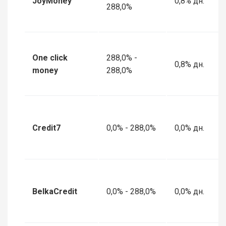
JoyMoney
0,8% дн.
288,0%
One click
288,0% -
0,8% дн.
money
288,0%
Credit7
0,0% - 288,0%
0,0% дн.
BelkaCredit
0,0% - 288,0%
0,0% дн.