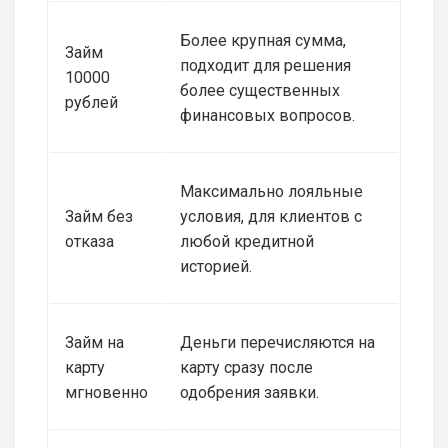
Более крупная сумма,
Займ
подходит для решения
10000
более существенных
рублей
финансовых вопросов.
Максимально лояльные
Займ без
условия, для клиентов с
отказа
любой кредитной
историей.
Займ на
Деньги перечисляются на
карту
карту сразу после
мгновенно
одобрения заявки.