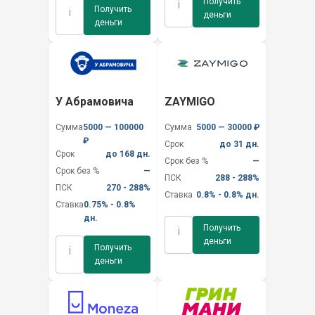
Получить
i
Получить
i
деньги
деньги
У Абрамовича
ZAYMIGO
Сумма
5000 — 100000
Сумма
5000 — 30000 ₽
₽
Срок
до 31 дн.
Срок
до 168 дн.
Срок без %
—
Срок без %
—
ПСК
288 - 288%
ПСК
270 - 288%
Ставка
0.8% - 0.8% дн.
Ставка
0.75% - 0.8%
дн.
Получить
i
деньги
Получить
i
деньги