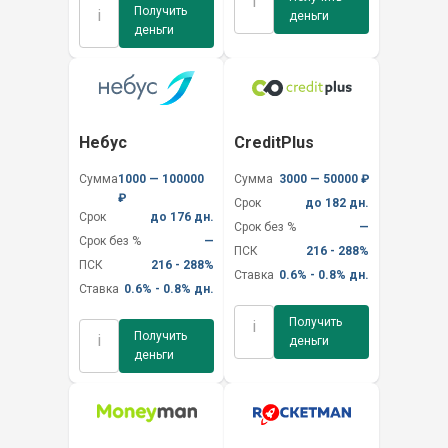
i
Получить
i
деньги
деньги
Небус
CreditPlus
Сумма
1000 — 100000
Сумма
3000 — 50000 ₽
₽
Срок
до 182 дн.
Срок
до 176 дн.
Срок без %
—
Срок без %
—
ПСК
216 - 288%
ПСК
216 - 288%
Ставка
0.6% - 0.8% дн.
Ставка
0.6% - 0.8% дн.
Получить
i
Получить
i
деньги
деньги