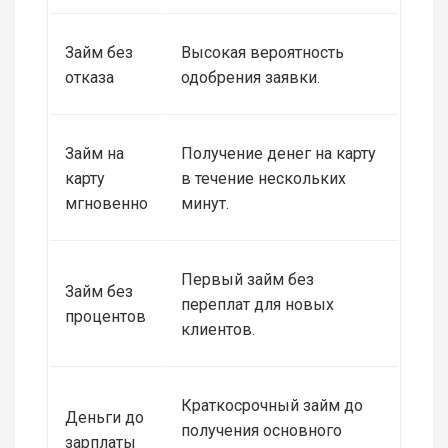
Займ без
Высокая вероятность
отказа
одобрения заявки.
Займ на
Получение денег на карту
карту
в течение нескольких
мгновенно
минут.
Первый займ без
Займ без
переплат для новых
процентов
клиентов.
Краткосрочный займ до
Деньги до
получения основного
зарплаты