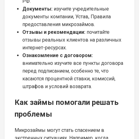
РФ.
Документы:
изучите учредительные
документы компании, Устав, Правила
предоставления микрозаймов.
Отзывы и рекомендации:
почитайте
отзывы реальных клиентов на различных
интернет-ресурсах.
Ознакомление с договором:
внимательно изучите все пункты договора
перед подписанием, особенно те, что
касаются процентной ставки, комиссий,
штрафов и условий возврата.
Как займы помогали решать
проблемы
Микрозаймы могут стать спасением в
экстренных ситуациях. Например, когда