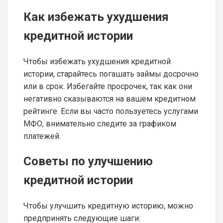
Как избежать ухудшения
кредитной истории
Чтобы избежать ухудшения кредитной
истории, старайтесь погашать займы досрочно
или в срок. Избегайте просрочек, так как они
негативно сказываются на вашем кредитном
рейтинге. Если вы часто пользуетесь услугами
МФО, внимательно следите за графиком
платежей.
Советы по улучшению
кредитной истории
Чтобы улучшить кредитную историю, можно
предпринять следующие шаги: