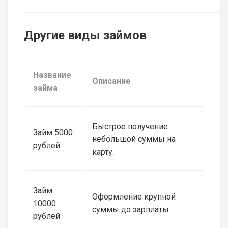
Другие виды займов
Название
Описание
займа
Быстрое получение
Займ 5000
небольшой суммы на
рублей
карту.
Займ
Оформление крупной
10000
суммы до зарплаты.
рублей