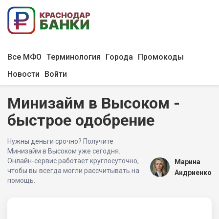
Все МФО
Терминология
Города
Промокоды
Новости
Войти
Минизайм в Высоком -
быстрое одобрение
Нужны деньги срочно? Получите
Минизайм в Высоком уже сегодня.
Онлайн-сервис работает круглосуточно,
Марина
чтобы вы всегда могли рассчитывать на
Андриенко
помощь.