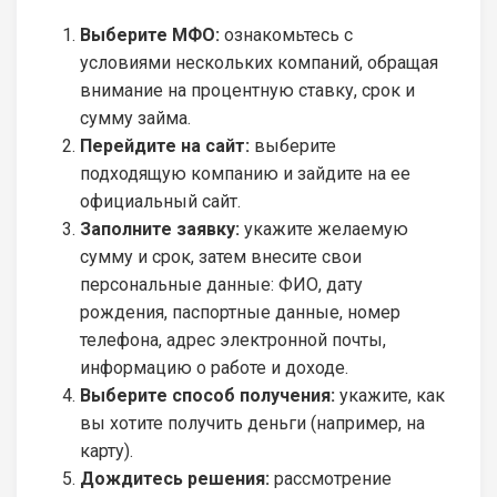
Выберите МФО:
ознакомьтесь с
условиями нескольких компаний, обращая
внимание на процентную ставку, срок и
сумму займа.
Перейдите на сайт:
выберите
подходящую компанию и зайдите на ее
официальный сайт.
Заполните заявку:
укажите желаемую
сумму и срок, затем внесите свои
персональные данные: ФИО, дату
рождения, паспортные данные, номер
телефона, адрес электронной почты,
информацию о работе и доходе.
Выберите способ получения:
укажите, как
вы хотите получить деньги (например, на
карту).
Дождитесь решения:
рассмотрение