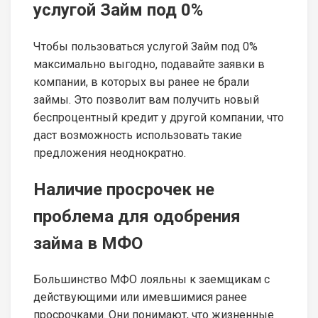
услугой Займ под 0%
Чтобы пользоваться услугой Займ под 0%
максимально выгодно, подавайте заявки в
компании, в которых вы ранее не брали
займы. Это позволит вам получить новый
беспроцентный кредит у другой компании, что
даст возможность использовать такие
предложения неоднократно.
Наличие просрочек не
проблема для одобрения
займа в МФО
Большинство МФО лояльны к заемщикам с
действующими или имевшимися ранее
просрочками. Они понимают, что жизненные