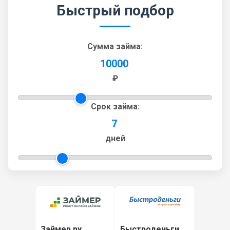
Быстрый подбор
Сумма займа:
10000
₽
Срок займа:
7
дней
Займер.ру
Быстроденьги