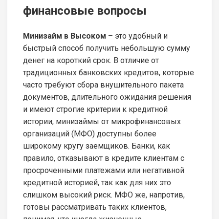
финансовые вопросы
Минизайм в Высоком
– это удобный и
быстрый способ получить небольшую сумму
денег на короткий срок. В отличие от
традиционных банковских кредитов, которые
часто требуют сбора внушительного пакета
документов, длительного ожидания решения
и имеют строгие критерии к кредитной
истории, минизаймы от микрофинансовых
организаций (МФО) доступны более
широкому кругу заемщиков. Банки, как
правило, отказывают в кредите клиентам с
просроченными платежами или негативной
кредитной историей, так как для них это
слишком высокий риск. МФО же, напротив,
готовы рассматривать таких клиентов,