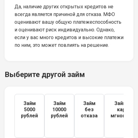
Да, наличие других открытых кредитов не
всегда является причиной для отказа. МФО
оценивают вашу общую платежеспособность
и оценивают риск индивидуально. Однако,
если у вас много кредитов и высокие платежи
по ним, это может повлиять на решение.
Выберите другой займ
Займ
Займ
Займ
Займ на
5000
10000
без
карту
рублей
рублей
отказа
мгновенно