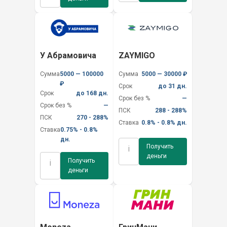
У Абрамовича
ZAYMIGO
Сумма
5000 — 100000
Сумма
5000 — 30000 ₽
₽
Срок
до 31 дн.
Срок
до 168 дн.
Срок без %
—
Срок без %
—
ПСК
288 - 288%
ПСК
270 - 288%
Ставка
0.8% - 0.8% дн.
Ставка
0.75% - 0.8%
дн.
Получить
i
деньги
Получить
i
деньги