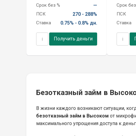
Срок без %
—
Срок без
ПСК
270 - 288%
ПСК
Ставка
0.75% - 0.8% дн.
Ставка
Получить деньги
i
i
Безотказный займ в Высоко
В жизни каждого возникают ситуации, когд
безотказный займ в Высоком
от микрофи
максимального упрощения доступа к деньг