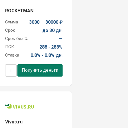
ROCKETMAN
Сумма
3000 — 30000 ₽
Срок
до 30 дн.
Срок без %
—
ПСК
288 - 288%
Ставка
0.8% - 0.8% дн.
Получить деньги
i
Vivus.ru