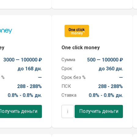
ey
One click money
3000 — 100000 ₽
Сумма
500 — 100000 ₽
до 168 дн.
Срок
до 360 дн.
 %
—
Срок без %
—
288 - 288%
ПСК
288 - 288%
0.8% - 0.8% дн.
Ставка
0.8% - 0.8% дн.
Получить деньги
Получить деньги
i