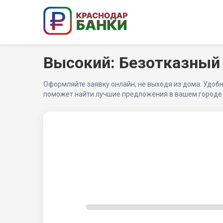
Высокий: Безотказный
Оформляйте заявку онлайн, не выходя из дома. Удоб
поможет найти лучшие предложения в вашем городе в