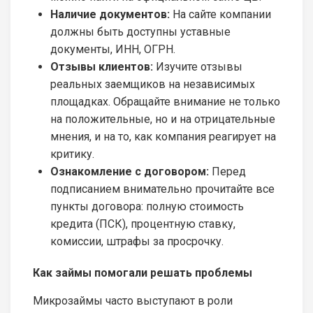
Наличие документов:
На сайте компании
должны быть доступны уставные
документы, ИНН, ОГРН.
Отзывы клиентов:
Изучите отзывы
реальных заемщиков на независимых
площадках. Обращайте внимание не только
на положительные, но и на отрицательные
мнения, и на то, как компания реагирует на
критику.
Ознакомление с договором:
Перед
подписанием внимательно прочитайте все
пункты договора: полную стоимость
кредита (ПСК), процентную ставку,
комиссии, штрафы за просрочку.
Как займы помогали решать проблемы
Микрозаймы часто выступают в роли