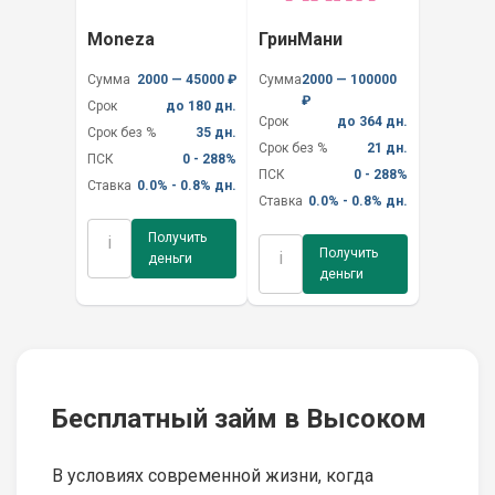
Moneza
ГринМани
Сумма
2000 — 45000 ₽
Сумма
2000 — 100000
₽
Срок
до 180 дн.
Срок
до 364 дн.
Срок без %
35 дн.
Срок без %
21 дн.
ПСК
0 - 288%
ПСК
0 - 288%
Ставка
0.0% - 0.8% дн.
Ставка
0.0% - 0.8% дн.
Получить
i
Получить
i
деньги
деньги
Бесплатный займ в Высоком
В условиях современной жизни, когда