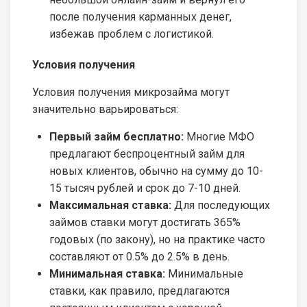
после получения карманных денег,
избежав проблем с логистикой.
Условия получения
Условия получения микрозайма могут
значительно варьироваться:
Первый займ бесплатно:
Многие МФО
предлагают беспроцентный займ для
новых клиентов, обычно на сумму до 10-
15 тысяч рублей и срок до 7-10 дней.
Максимальная ставка:
Для последующих
займов ставки могут достигать 365%
годовых (по закону), но на практике часто
составляют от 0.5% до 2.5% в день.
Минимальная ставка:
Минимальные
ставки, как правило, предлагаются