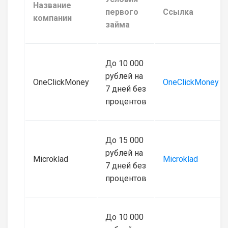
Название
первого
Ссылка
компании
займа
До 10 000
рублей на
OneClickMoney
OneClickMoney
7 дней без
процентов
До 15 000
рублей на
Microklad
Microklad
7 дней без
процентов
До 10 000