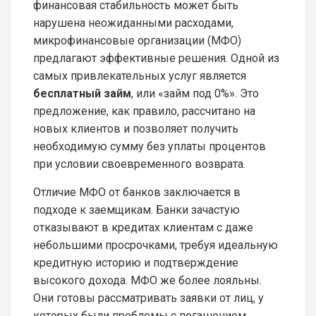
финансовая стабильность может быть
нарушена неожиданными расходами,
микрофинансовые организации (МФО)
предлагают эффективные решения. Одной из
самых привлекательных услуг является
бесплатный займ
, или «займ под 0%». Это
предложение, как правило, рассчитано на
новых клиентов и позволяет получить
необходимую сумму без уплаты процентов
при условии своевременного возврата.
Отличие МФО от банков заключается в
подходе к заемщикам. Банки зачастую
отказывают в кредитах клиентам с даже
небольшими просрочками, требуя идеальную
кредитную историю и подтверждение
высокого дохода. МФО же более лояльны.
Они готовы рассматривать заявки от лиц, у
которых были проблемы с погашением