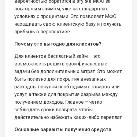
вероятностью обратится в эту же МФО за
повторным займом, уже на стандартных
условиях с процентами. Это позволяет МФО
наращивать свою клиентскую базу и получать
прибыль в перспективе.
Почему это выгодно для клиентов?
Для клиентов бесплатный займ – это
возможность решить свои финансовые
задачи без дополнительных затрат. Это может
быть полезно для покрытия внезапных
расходов, покупки необходимых товаров или
услуг, а также для покрытия разрыва между
получением доходов. Главное – четко
соблюдать сроки возврата, чтобы
действительно избежать каких-либо переплат.
Основные варианты получения средств: