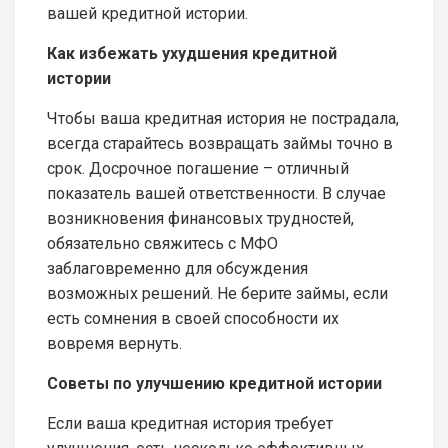
вашей кредитной истории.
Как избежать ухудшения кредитной
истории
Чтобы ваша кредитная история не пострадала,
всегда старайтесь возвращать займы точно в
срок. Досрочное погашение – отличный
показатель вашей ответственности. В случае
возникновения финансовых трудностей,
обязательно свяжитесь с МФО
заблаговременно для обсуждения
возможных решений. Не берите займы, если
есть сомнения в своей способности их
вовремя вернуть.
Советы по улучшению кредитной истории
Если ваша кредитная история требует