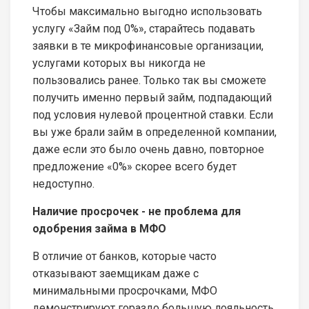
Чтобы максимально выгодно использовать
услугу «Займ под 0%», старайтесь подавать
заявки в те микрофинансовые организации,
услугами которых вы никогда не
пользовались ранее. Только так вы сможете
получить именно первый займ, подпадающий
под условия нулевой процентной ставки. Если
вы уже брали займ в определенной компании,
даже если это было очень давно, повторное
предложение «0%» скорее всего будет
недоступно.
Наличие просрочек - не проблема для
одобрения займа в МФО
В отличие от банков, которые часто
отказывают заемщикам даже с
минимальными просрочками, МФО
демонстрируют гораздо большую лояльность.