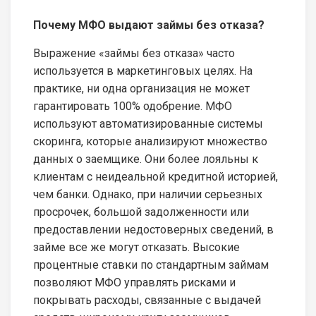
Почему МФО выдают займы без отказа?
Выражение «займы без отказа» часто
используется в маркетинговых целях. На
практике, ни одна организация не может
гарантировать 100% одобрение. МФО
используют автоматизированные системы
скоринга, которые анализируют множество
данных о заемщике. Они более лояльны к
клиентам с неидеальной кредитной историей,
чем банки. Однако, при наличии серьезных
просрочек, большой задолженности или
предоставлении недостоверных сведений, в
займе все же могут отказать. Высокие
процентные ставки по стандартным займам
позволяют МФО управлять рисками и
покрывать расходы, связанные с выдачей