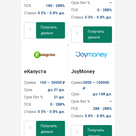
Срок без %
—
ПСК
180 - 288%
ПСК
0 - 288%
Ставка
0.5% - 0.8% дн.
Ставка
0.0% - 0.8% дн.
Получить
i
Получить
i
деньги
деньги
еКапуста
JoyMoney
Сумма
100 — 30000 ₽
Сумма
3000 — 100000
₽
Срок
до 21 дн.
Срок
до 168 дн.
Срок без %
21 дн.
Срок без %
—
ПСК
0 - 288%
ПСК
288 - 288%
Ставка
0.0% - 0.8% дн.
Ставка
0.8% - 0.8% дн.
Получить
i
Получить
i
деньги