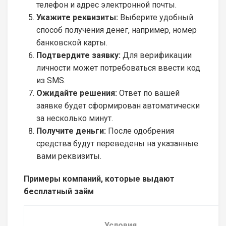
телефон и адрес электронной почты.
Укажите реквизиты:
Выберите удобный
способ получения денег, например, номер
банковской карты.
Подтвердите заявку:
Для верификации
личности может потребоваться ввести код
из SMS.
Ожидайте решения:
Ответ по вашей
заявке будет сформирован автоматически
за несколько минут.
Получите деньги:
После одобрения
средства будут переведены на указанные
вами реквизиты.
Примеры компаний, которые выдают
бесплатный займ
Условия