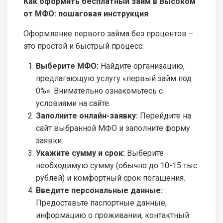
Как оформить бесплатный займ в Высоком
от МФО: пошаговая инструкция
Оформление первого займа без процентов –
это простой и быстрый процесс:
Выберите МФО:
Найдите организацию,
предлагающую услугу «первый займ под
0%». Внимательно ознакомьтесь с
условиями на сайте.
Заполните онлайн-заявку:
Перейдите на
сайт выбранной МФО и заполните форму
заявки.
Укажите сумму и срок:
Выберите
необходимую сумму (обычно до 10-15 тыс.
рублей) и комфортный срок погашения.
Введите персональные данные:
Предоставьте паспортные данные,
информацию о проживании, контактный