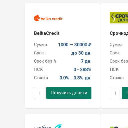
BelkaCredit
Срочно
Сумма
1000 — 30000 ₽
Сумма
Срок
до 30 дн.
Срок
Срок без %
7 дн.
Срок без
ПСК
0 - 288%
ПСК
Ставка
0.0% - 0.8% дн.
Ставка
Получить деньги
i
i