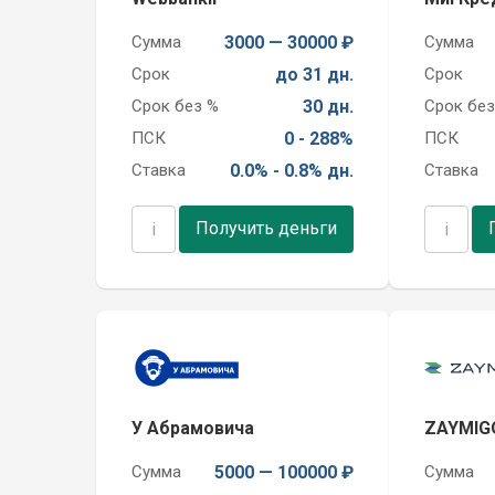
Сумма
3000 — 30000 ₽
Сумма
Срок
до 31 дн.
Срок
Срок без %
30 дн.
Срок без
ПСК
0 - 288%
ПСК
Ставка
0.0% - 0.8% дн.
Ставка
Получить деньги
i
i
У Абрамовича
ZAYMIG
Сумма
5000 — 100000 ₽
Сумма