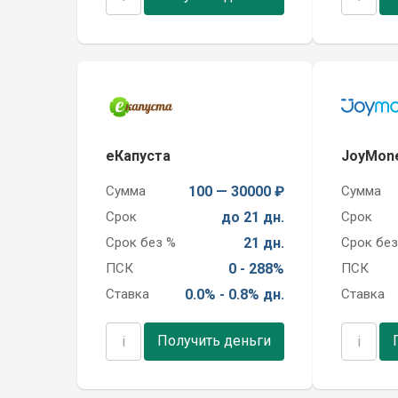
еКапуста
JoyMon
Сумма
100 — 30000 ₽
Сумма
Срок
до 21 дн.
Срок
Срок без %
21 дн.
Срок без
ПСК
0 - 288%
ПСК
Ставка
0.0% - 0.8% дн.
Ставка
Получить деньги
i
i