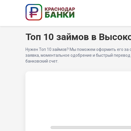
Топ 10 займов в Высок
Нужен Топ 10 займов? Мы поможем оформить его за 
заявка, моментальное одобрение и быстрый перевод 
банковский счет.