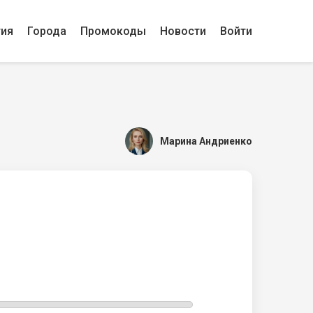
гия
Города
Промокоды
Новости
Войти
Марина Андриенко