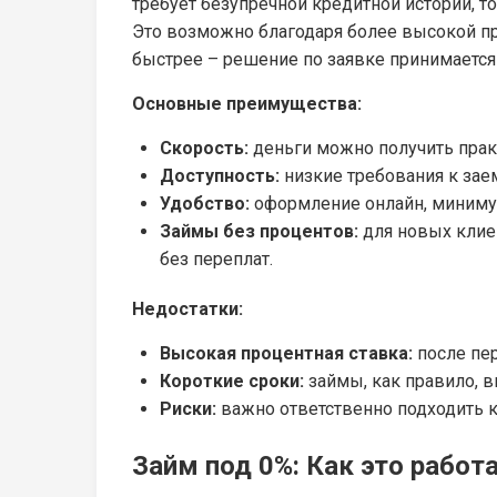
требует безупречной кредитной истории, 
Это возможно благодаря более высокой пр
быстрее – решение по заявке принимается з
Основные преимущества:
Скорость:
деньги можно получить прак
Доступность:
низкие требования к зае
Удобство:
оформление онлайн, миниму
Займы без процентов:
для новых клиен
без переплат.
Недостатки:
Высокая процентная ставка:
после пер
Короткие сроки:
займы, как правило, 
Риски:
важно ответственно подходить к
Займ под 0%: Как это работ