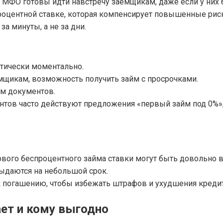
то МФО готовы идти навстречу заемщикам, даже если у ни
оцентной ставке, которая компенсирует повышенные риск
а минуты, а не за дни.
тически моментально.
мщикам, возможность получить займ с просрочками.
м документов.
тов часто действуют предложения «первый займ под 0%», 
вого беспроцентного займа ставки могут быть довольно 
выдаются на небольшой срок.
 погашению, чтобы избежать штрафов и ухудшения кредит
ает и кому выгодно