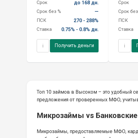
Срок
до 168 дн.
Срок
Срок без %
—
Срок без
ПСК
270 - 288%
ПСК
Ставка
0.75% - 0.8% дн.
Ставка
Получить деньги
i
i
Топ 10 займов в Высоком – это удобный 
предложения от проверенных МФО, учитыв
Микрозаймы vs Банковские
Микрозаймы, предоставляемые МФО, кардин