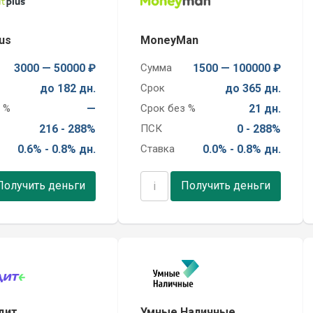
us
MoneyMan
3000 — 50000 ₽
Сумма
1500 — 100000 ₽
до 182 дн.
Срок
до 365 дн.
 %
—
Срок без %
21 дн.
216 - 288%
ПСК
0 - 288%
0.6% - 0.8% дн.
Ставка
0.0% - 0.8% дн.
Получить деньги
Получить деньги
i
дит
Умные Наличные