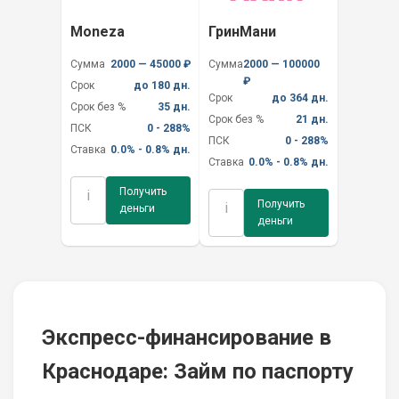
Moneza
ГринМани
Сумма
2000 — 45000 ₽
Сумма
2000 — 100000
₽
Срок
до 180 дн.
Срок
до 364 дн.
Срок без %
35 дн.
Срок без %
21 дн.
ПСК
0 - 288%
ПСК
0 - 288%
Ставка
0.0% - 0.8% дн.
Ставка
0.0% - 0.8% дн.
Получить
i
Получить
i
деньги
деньги
Экспресс-финансирование в
Краснодаре: Займ по паспорту