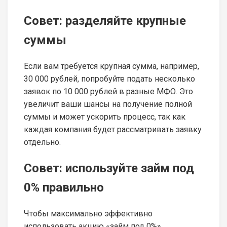
Совет: разделяйте крупные
суммы
Если вам требуется крупная сумма, например,
30 000 рублей, попробуйте подать несколько
заявок по 10 000 рублей в разные МФО. Это
увеличит ваши шансы на получение полной
суммы и может ускорить процесс, так как
каждая компания будет рассматривать заявку
отдельно.
Совет: используйте займ под
0% правильно
Чтобы максимально эффективно
использовать акцию «займ под 0%»,