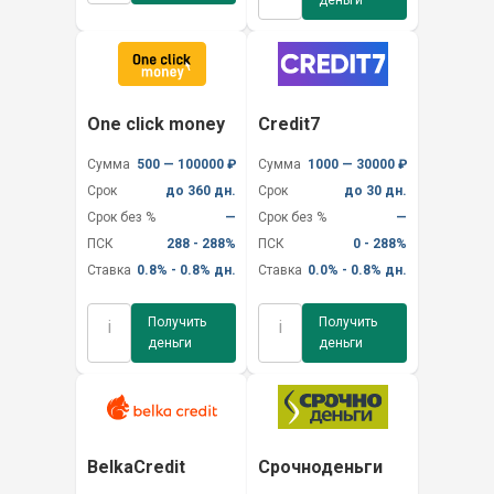
деньги
One click money
Credit7
Сумма
500 — 100000 ₽
Сумма
1000 — 30000 ₽
Срок
до 360 дн.
Срок
до 30 дн.
Срок без %
—
Срок без %
—
ПСК
288 - 288%
ПСК
0 - 288%
Ставка
0.8% - 0.8% дн.
Ставка
0.0% - 0.8% дн.
Получить
Получить
i
i
деньги
деньги
BelkaCredit
Срочноденьги