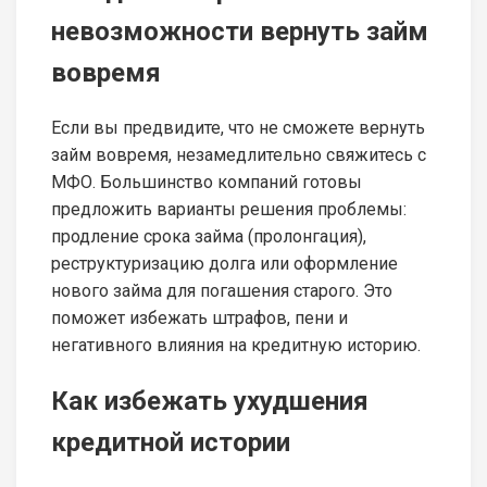
невозможности вернуть займ
вовремя
Если вы предвидите, что не сможете вернуть
займ вовремя, незамедлительно свяжитесь с
МФО. Большинство компаний готовы
предложить варианты решения проблемы:
продление срока займа (пролонгация),
реструктуризацию долга или оформление
нового займа для погашения старого. Это
поможет избежать штрафов, пени и
негативного влияния на кредитную историю.
Как избежать ухудшения
кредитной истории