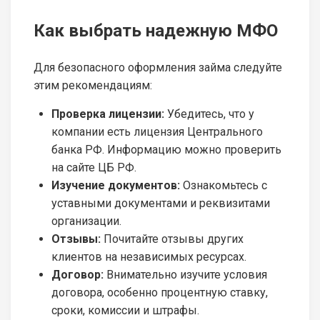
Как выбрать надежную МФО
Для безопасного оформления займа следуйте
этим рекомендациям:
Проверка лицензии:
Убедитесь, что у
компании есть лицензия Центрального
банка РФ. Информацию можно проверить
на сайте ЦБ РФ.
Изучение документов:
Ознакомьтесь с
уставными документами и реквизитами
организации.
Отзывы:
Почитайте отзывы других
клиентов на независимых ресурсах.
Договор:
Внимательно изучите условия
договора, особенно процентную ставку,
сроки, комиссии и штрафы.