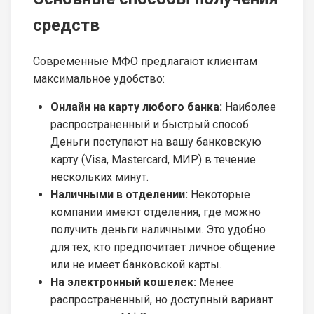
средств
Современные МФО предлагают клиентам
максимальное удобство:
Онлайн на карту любого банка:
Наиболее
распространенный и быстрый способ.
Деньги поступают на вашу банковскую
карту (Visa, Mastercard, МИР) в течение
нескольких минут.
Наличными в отделении:
Некоторые
компании имеют отделения, где можно
получить деньги наличными. Это удобно
для тех, кто предпочитает личное общение
или не имеет банковской карты.
На электронный кошелек:
Менее
распространенный, но доступный вариант