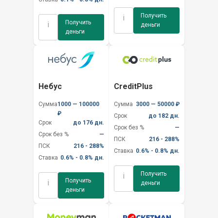
Получить
i
Получить
i
деньги
деньги
Небус
CreditPlus
Сумма
1000 — 100000
Сумма
3000 — 50000 ₽
₽
Срок
до 182 дн.
Срок
до 176 дн.
Срок без %
—
Срок без %
—
ПСК
216 - 288%
ПСК
216 - 288%
Ставка
0.6% - 0.8% дн.
Ставка
0.6% - 0.8% дн.
Получить
i
Получить
i
деньги
деньги