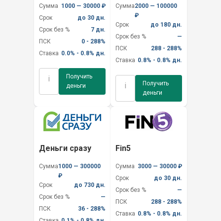
Сумма
1000 — 30000 ₽
Сумма
2000 — 100000
₽
Срок
до 30 дн.
Срок
до 180 дн.
Срок без %
7 дн.
Срок без %
—
ПСК
0 - 288%
ПСК
288 - 288%
Ставка
0.0% - 0.8% дн.
Ставка
0.8% - 0.8% дн.
Получить
i
Получить
i
деньги
деньги
Деньги сразу
Fin5
Сумма
1000 — 300000
Сумма
3000 — 30000 ₽
₽
Срок
до 30 дн.
Срок
до 730 дн.
Срок без %
—
Срок без %
—
ПСК
288 - 288%
ПСК
36 - 288%
Ставка
0.8% - 0.8% дн.
Ставка
0.1% - 0.8% дн.