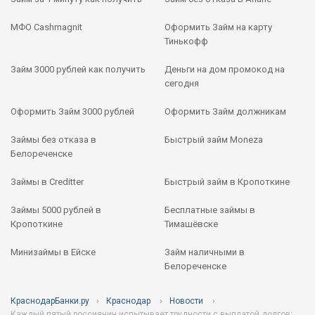
МФО Cashmagnit
Оформить Займ на карту
Тинькофф
Займ 3000 рублей как получить
Деньги на дом промокод на
сегодня
Оформить Займ 3000 рублей
Оформить Займ должникам
Займы без отказа в
Быстрый займ Moneza
Белореченске
Займы в Creditter
Быстрый займ в Кропоткине
Займы 5000 рублей в
Бесплатные займы в
Кропоткине
Тимашёвске
Минизаймы в Ейске
Займ наличными в
Белореченске
КраснодарБанки.ру
Краснодар
Новости
Каждый пятый россиянин испытывает трудности с выплатой долгов: