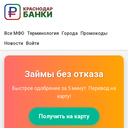
Все МФО
Терминология
Города
Промокоды
Новости
Войти
Займы без отказа
Быстрое одобрение за 5 минут. Перевод на
карту!
Получить на карту