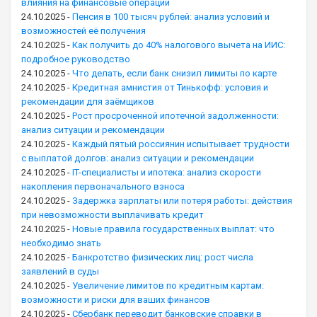
влияния на финансовые операции
24.10.2025
-
Пенсия в 100 тысяч рублей: анализ условий и
возможностей её получения
24.10.2025
-
Как получить до 40% налогового вычета на ИИС:
подробное руководство
24.10.2025
-
Что делать, если банк снизил лимиты по карте
24.10.2025
-
Кредитная амнистия от Тинькофф: условия и
рекомендации для заёмщиков
24.10.2025
-
Рост просроченной ипотечной задолженности:
анализ ситуации и рекомендации
24.10.2025
-
Каждый пятый россиянин испытывает трудности
с выплатой долгов: анализ ситуации и рекомендации
24.10.2025
-
IT-специалисты и ипотека: анализ скорости
накопления первоначального взноса
24.10.2025
-
Задержка зарплаты или потеря работы: действия
при невозможности выплачивать кредит
24.10.2025
-
Новые правила государственных выплат: что
необходимо знать
24.10.2025
-
Банкротство физических лиц: рост числа
заявлений в суды
24.10.2025
-
Увеличение лимитов по кредитным картам:
возможности и риски для ваших финансов
24.10.2025
-
Сбербанк переводит банковские справки в