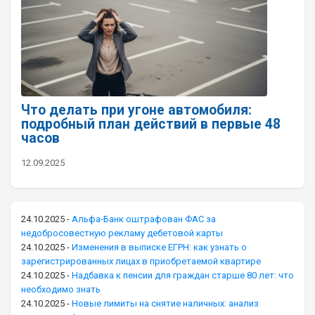
Что делать при угоне автомобиля:
подробный план действий в первые 48
часов
12.09.2025
24.10.2025
-
Альфа-Банк оштрафован ФАС за
недобросовестную рекламу дебетовой карты
24.10.2025
-
Изменения в выписке ЕГРН: как узнать о
зарегистрированных лицах в приобретаемой квартире
24.10.2025
-
Надбавка к пенсии для граждан старше 80 лет: что
необходимо знать
24.10.2025
-
Новые лимиты на снятие наличных: анализ