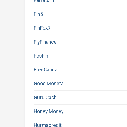
Ferratum
Fin5
FinFox7
FlyFinance
FosFin
FreeCapital
Good Moneta
Guru Cash
Honey Money
Hurmacredit