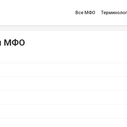
Все МФО
Терминоло
ы МФО