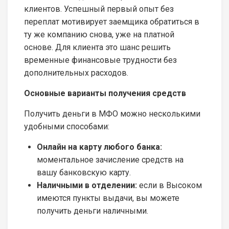
клиентов. Успешный первый опыт без
переплат мотивирует заемщика обратиться в
ту же компанию снова, уже на платной
основе. Для клиента это шанс решить
временные финансовые трудности без
дополнительных расходов.
Основные варианты получения средств
Получить деньги в МФО можно несколькими
удобными способами:
Онлайн на карту любого банка:
моментальное зачисление средств на
вашу банковскую карту.
Наличными в отделении:
если в Высоком
имеются пункты выдачи, вы можете
получить деньги наличными.