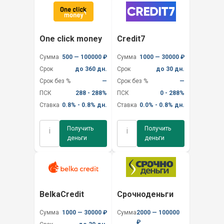
One click money
Credit7
Сумма
500 — 100000 ₽
Сумма
1000 — 30000 ₽
Срок
до 360 дн.
Срок
до 30 дн.
Срок без %
—
Срок без %
—
ПСК
288 - 288%
ПСК
0 - 288%
Ставка
0.8% - 0.8% дн.
Ставка
0.0% - 0.8% дн.
Получить
Получить
i
i
деньги
деньги
BelkaCredit
Срочноденьги
Сумма
1000 — 30000 ₽
Сумма
2000 — 100000
₽