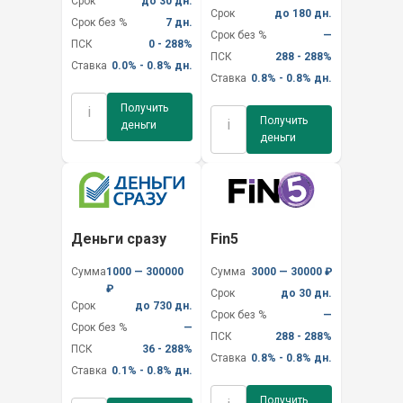
Срок
до 30 дн.
Срок
до 180 дн.
Срок без %
7 дн.
Срок без %
—
ПСК
0 - 288%
ПСК
288 - 288%
Ставка
0.0% - 0.8% дн.
Ставка
0.8% - 0.8% дн.
Получить
i
Получить
i
деньги
деньги
Деньги сразу
Fin5
Сумма
1000 — 300000
Сумма
3000 — 30000 ₽
₽
Срок
до 30 дн.
Срок
до 730 дн.
Срок без %
—
Срок без %
—
ПСК
288 - 288%
ПСК
36 - 288%
Ставка
0.8% - 0.8% дн.
Ставка
0.1% - 0.8% дн.
Получить