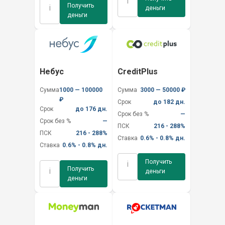
i
Получить
i
деньги
деньги
Небус
CreditPlus
Сумма
1000 — 100000
Сумма
3000 — 50000 ₽
₽
Срок
до 182 дн.
Срок
до 176 дн.
Срок без %
—
Срок без %
—
ПСК
216 - 288%
ПСК
216 - 288%
Ставка
0.6% - 0.8% дн.
Ставка
0.6% - 0.8% дн.
Получить
i
Получить
i
деньги
деньги