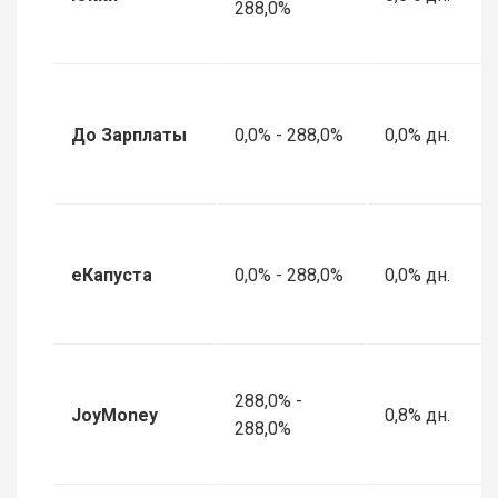
288,0%
До Зарплаты
0,0% - 288,0%
0,0% дн.
еКапуста
0,0% - 288,0%
0,0% дн.
288,0% -
JoyMoney
0,8% дн.
288,0%