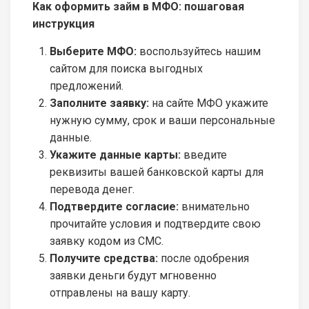
Как оформить займ в МФО: пошаговая
инструкция
Выберите МФО:
воспользуйтесь нашим
сайтом для поиска выгодных
предложений.
Заполните заявку:
на сайте МФО укажите
нужную сумму, срок и ваши персональные
данные.
Укажите данные карты:
введите
реквизиты вашей банковской карты для
перевода денег.
Подтвердите согласие:
внимательно
прочитайте условия и подтвердите свою
заявку кодом из СМС.
Получите средства:
после одобрения
заявки деньги будут мгновенно
отправлены на вашу карту.