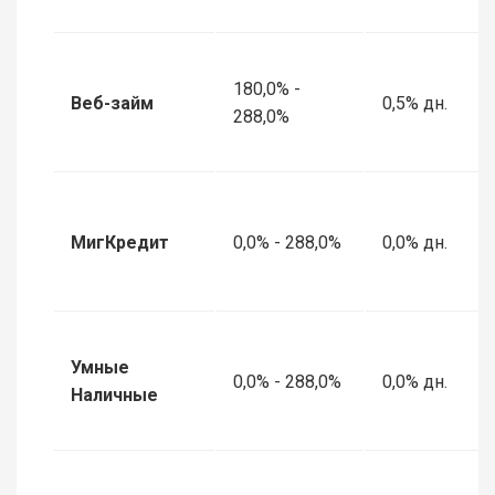
180,0% -
Веб-займ
0,5% дн.
288,0%
МигКредит
0,0% - 288,0%
0,0% дн.
Умные
0,0% - 288,0%
0,0% дн.
Наличные