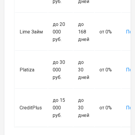
руб.
дней
до 20
до
Lime Займ
000
168
от 0%
Под
руб.
дней
до 30
до
Platiza
000
30
от 0%
Под
руб.
дней
до 15
до
CreditPlus
000
30
от 0%
Под
руб.
дней