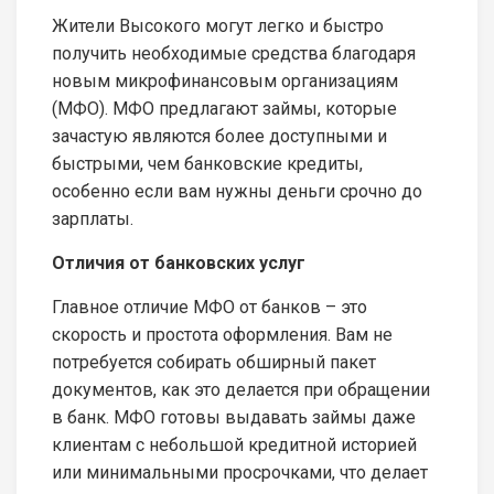
Жители Высокого могут легко и быстро
получить необходимые средства благодаря
новым микрофинансовым организациям
(МФО). МФО предлагают займы, которые
зачастую являются более доступными и
быстрыми, чем банковские кредиты,
особенно если вам нужны деньги срочно до
зарплаты.
Отличия от банковских услуг
Главное отличие МФО от банков – это
скорость и простота оформления. Вам не
потребуется собирать обширный пакет
документов, как это делается при обращении
в банк. МФО готовы выдавать займы даже
клиентам с небольшой кредитной историей
или минимальными просрочками, что делает