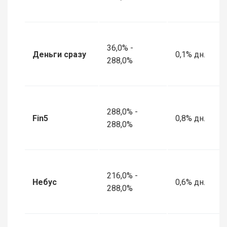
36,0% -
Деньги сразу
0,1% дн.
288,0%
288,0% -
Fin5
0,8% дн.
288,0%
216,0% -
Небус
0,6% дн.
288,0%