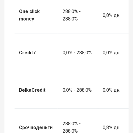
One click
288,0% -
0,8% дн.
money
288,0%
Credit7
0,0% - 288,0%
0,0% дн.
BelkaCredit
0,0% - 288,0%
0,0% дн.
288,0% -
Срочноденьги
0,8% дн.
288,0%