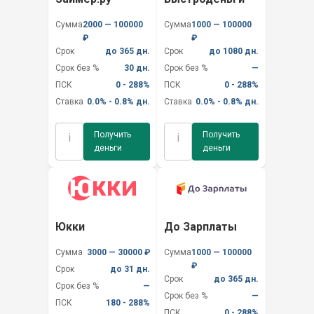
Сумма
2000 — 100000
Сумма
1000 — 100000
₽
₽
Срок
до 365 дн.
Срок
до 1080 дн.
Срок без %
30 дн.
Срок без %
—
ПСК
0 - 288%
ПСК
0 - 288%
Ставка
0.0% - 0.8% дн.
Ставка
0.0% - 0.8% дн.
Получить
Получить
i
i
деньги
деньги
Юкки
До Зарплаты
Сумма
3000 — 30000 ₽
Сумма
1000 — 100000
₽
Срок
до 31 дн.
Срок
до 365 дн.
Срок без %
—
Срок без %
—
ПСК
180 - 288%
ПСК
0 - 288%