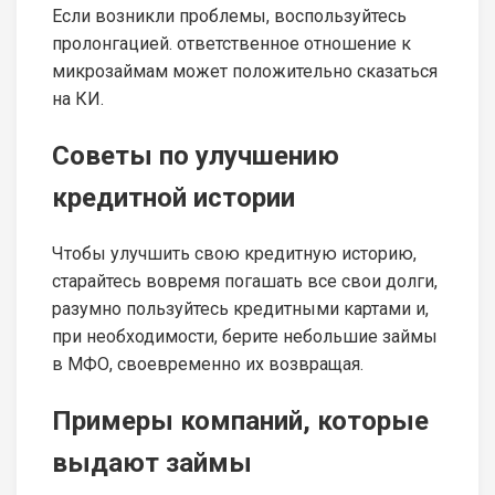
Если возникли проблемы, воспользуйтесь
пролонгацией. ответственное отношение к
микрозаймам может положительно сказаться
на КИ.
Советы по улучшению
кредитной истории
Чтобы улучшить свою кредитную историю,
старайтесь вовремя погашать все свои долги,
разумно пользуйтесь кредитными картами и,
при необходимости, берите небольшие займы
в МФО, своевременно их возвращая.
Примеры компаний, которые
выдают займы