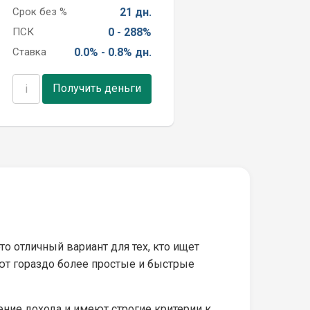
Срок без %
21 дн.
ПСК
0 - 288%
Ставка
0.0% - 0.8% дн.
Получить деньги
i
 отличный вариант для тех, кто ищет
ют гораздо более простые и быстрые
ние дохода и имеют строгие критерии к