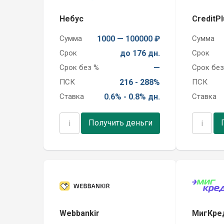
Небус
CreditPl
Сумма
1000 — 100000 ₽
Сумма
Срок
до 176 дн.
Срок
Срок без %
—
Срок без
ПСК
216 - 288%
ПСК
Ставка
0.6% - 0.8% дн.
Ставка
Получить деньги
i
i
Webbankir
МигКре