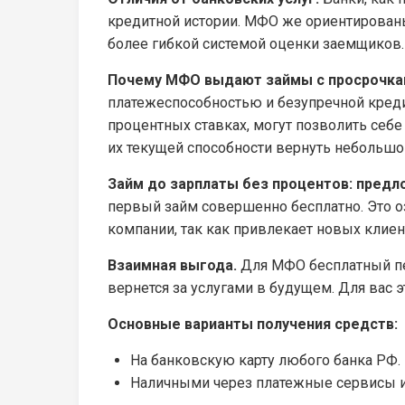
кредитной истории. МФО же ориентирован
более гибкой системой оценки заемщиков.
Почему МФО выдают займы с просрочкам
платежеспособностью и безупречной креди
процентных ставках, могут позволить себ
их текущей способности вернуть небольшо
Займ до зарплаты без процентов: предл
первый займ совершенно бесплатно. Это оз
компании, так как привлекает новых клиент
Взаимная выгода.
Для МФО бесплатный пер
вернется за услугами в будущем. Для вас
Основные варианты получения средств:
На банковскую карту любого банка РФ.
Наличными через платежные сервисы ил