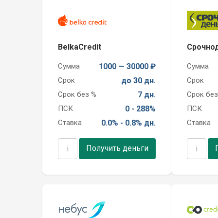
BelkaCredit
Срочно
Сумма
1000 — 30000 ₽
Сумма
Срок
до 30 дн.
Срок
Срок без %
7 дн.
Срок без
ПСК
0 - 288%
ПСК
Ставка
0.0% - 0.8% дн.
Ставка
Получить деньги
i
i