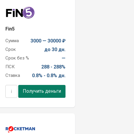
Fin5
Сумма
3000 — 30000 ₽
Срок
до 30 дн.
Срок без %
—
ПСК
288 - 288%
Ставка
0.8% - 0.8% дн.
Получить деньги
i