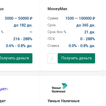
us
MoneyMan
3000 — 50000 ₽
Сумма
1500 — 100000 ₽
до 182 дн.
Срок
до 365 дн.
 %
—
Срок без %
21 дн.
216 - 288%
ПСК
0 - 288%
0.6% - 0.8% дн.
Ставка
0.0% - 0.8% дн.
Получить деньги
Получить деньги
i
дит
Умные Наличные