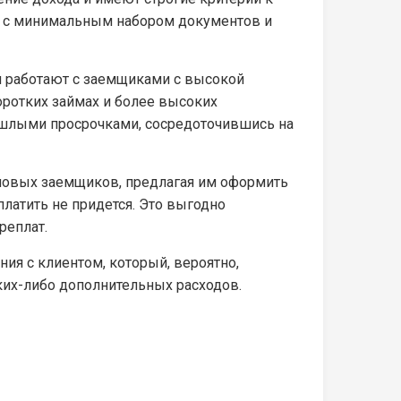
ы с минимальным набором документов и
и работают с заемщиками с высокой
оротких займах и более высоких
ошлыми просрочками, сосредоточившись на
овых заемщиков, предлагая им оформить
платить не придется. Это выгодно
реплат.
ия с клиентом, который, вероятно,
ких-либо дополнительных расходов.