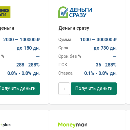
деньги
Деньги сразу
2000 — 100000 ₽
Сумма
1000 — 300000 ₽
до 180 дн.
Срок
до 730 дн.
 %
—
Срок без %
—
288 - 288%
ПСК
36 - 288%
0.8% - 0.8% дн.
Ставка
0.1% - 0.8% дн.
Получить деньги
Получить деньги
i