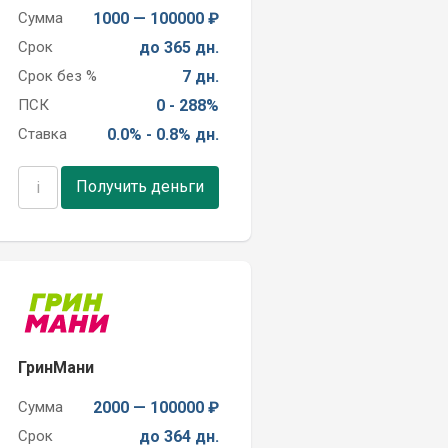
Сумма
1000 — 100000 ₽
Срок
до 365 дн.
Срок без %
7 дн.
ПСК
0 - 288%
Ставка
0.0% - 0.8% дн.
Получить деньги
i
ГринМани
Сумма
2000 — 100000 ₽
Срок
до 364 дн.