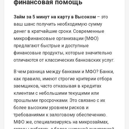
финансовая помощь
Займ за 5 минут на карту в Высоком
– это
ваш шанс получить необходимую сумму
денег в кратчайшие сроки. Современные
микрофинансовые организации (МФО)
предлагают быстрые и доступные
финансовые продукты, которые значительно
отличаются от классических банковских услуг.
В чем разница между банками и МФО? Банки,
как правило, имеют строгие критерии отбора
заемщиков, часто отказывая в кредитах
клиентам с небольшими текущими или
прошлыми просрочками. Это связано с их
более высоким уровнем рисков и
требованиями к залоговому обеспечению.
МФО же, специализируясь на микрозаймах,