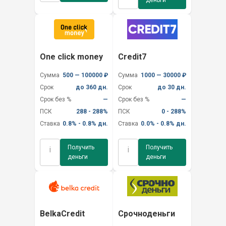
деньги
One click money
Credit7
Сумма
500 — 100000 ₽
Сумма
1000 — 30000 ₽
Срок
до 360 дн.
Срок
до 30 дн.
Срок без %
—
Срок без %
—
ПСК
288 - 288%
ПСК
0 - 288%
Ставка
0.8% - 0.8% дн.
Ставка
0.0% - 0.8% дн.
Получить
Получить
i
i
деньги
деньги
BelkaCredit
Срочноденьги