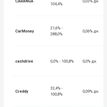
CARANGA
0,03% дн.
104,4%
21,6% -
CarMoney
0,06% дн.
288,0%
cashdrive
0,0% - 100,8%
0,0% дн.
32,4% -
Creddy
0,09% дн.
100,8%