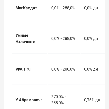
МигКредит
0,0% - 288,0%
0,0% дн.
Умные
0,0% - 288,0%
0,0% дн.
Наличные
Vivus.ru
0,0% - 288,0%
0,0% дн.
270,0% -
У Абрамовича
0,75% дн.
288,0%