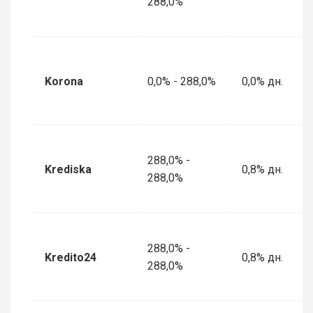
288,0%
Korona
0,0% - 288,0%
0,0% дн.
288,0% -
Krediska
0,8% дн.
288,0%
288,0% -
Kredito24
0,8% дн.
288,0%