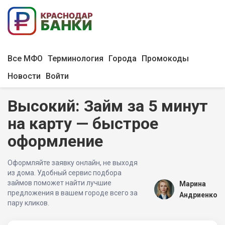
Все МФО
Терминология
Города
Промокоды
Новости
Войти
Высокий: Займ за 5 минут
на карту — быстрое
оформление
Оформляйте заявку онлайн, не выходя
из дома. Удобный сервис подбора
займов поможет найти лучшие
Марина
предложения в вашем городе всего за
Андриенко
пару кликов.