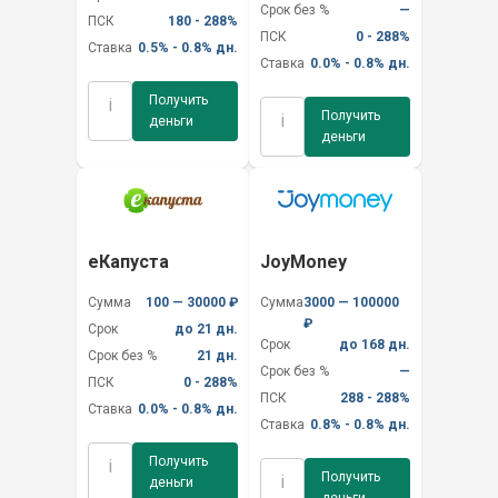
Срок без %
—
ПСК
180 - 288%
ПСК
0 - 288%
Ставка
0.5% - 0.8% дн.
Ставка
0.0% - 0.8% дн.
Получить
i
Получить
i
деньги
деньги
еКапуста
JoyMoney
Сумма
100 — 30000 ₽
Сумма
3000 — 100000
₽
Срок
до 21 дн.
Срок
до 168 дн.
Срок без %
21 дн.
Срок без %
—
ПСК
0 - 288%
ПСК
288 - 288%
Ставка
0.0% - 0.8% дн.
Ставка
0.8% - 0.8% дн.
Получить
i
Получить
i
деньги