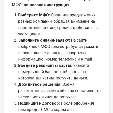
МФО: пошаговая инструкция
Выберите МФО:
Сравните предложения
разных компаний, обращая внимание на
процентные ставки, сроки и требования к
заемщикам.
Заполните онлайн-заявку:
На сайте
выбранной МФО вам потребуется указать
персональные данные, паспортную
информацию, номер телефона и e-mail.
Введите реквизиты карты:
Укажите
номер вашей банковской карты, на
которую вы хотите получить деньги.
Дождитесь решения:
Время
рассмотрения заявки обычно составляет от
нескольких минут до получаса.
Подпишите договор:
После одобрения
вам придет СМС с кодом для