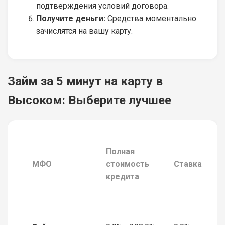
подтверждения условий договора.
Получите деньги:
Средства моментально
зачислятся на вашу карту.
Займ за 5 минут на карту в
Высоком: Выберите лучшее
Полная
МФО
стоимость
Ставка
кредита