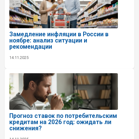
Замедление инфляции в России в
ноябре: анализ ситуации и
рекомендации
14.11.2025
Прогноз ставок по потребительским
кредитам на 2026 год: ожидать ли
снижения?