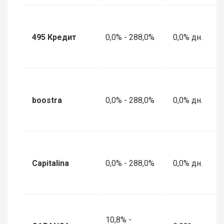
495 Кредит
0,0% - 288,0%
0,0% дн.
boostra
0,0% - 288,0%
0,0% дн.
Capitalina
0,0% - 288,0%
0,0% дн.
10,8% -