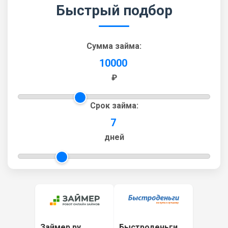
Быстрый подбор
Сумма займа:
10000
₽
Срок займа:
7
дней
Займер.ру
Быстроденьги