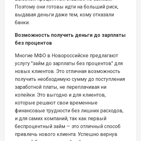
Поэтому они готовы идти на больший риск,
выдавая деньги даже тем, кому отказали
банки.
Возможность получить деньги до зарплаты
без процентов
Многие МФО в Новороссийске предлагают
услугу "займ до зарплаты без процентов" для
новых клиентов. Это отличная возможность
получить необходимую сумму до поступления
заработной платы, не переплачивая ни
копейки. Это выгодно и для клиентов,
которые решают свои временные
финансовые трудности без лишних расходов,
и для самих компаний, так как первый
беспроцентный займ — это отличный способ
привлечь нового клиента. Успешно вернув