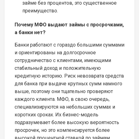
займе без процентов, это существенное
преимущество.
Почему МФО выдают займы с просрочками,
а банки нет?
Банки работают с гораздо большими суммами
и ориентированы на долгосрочное
сотрудничество с клиентами, имеющими
стабильный доход и положительную
кредитную историю. Риск невозврата средств
для банка при выдаче крупных сумм намного
выше, поэтому они тщательно проверяют
каждого клиента. МФО, в свою очередь,
специализируются на небольших суммах и
коротких сроках. Их бизнес-модель
подразумевает более высокую вероятность
просрочек, но это компенсируется более
высокой процентной ставкой по займам.