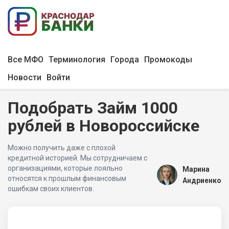
Все МФО
Терминология
Города
Промокоды
Новости
Войти
Подобрать Займ 1000
рублей в Новороссийске
Можно получить даже с плохой
кредитной историей. Мы сотрудничаем с
организациями, которые лояльно
Марина
относятся к прошлым финансовым
Андриенко
ошибкам своих клиентов.