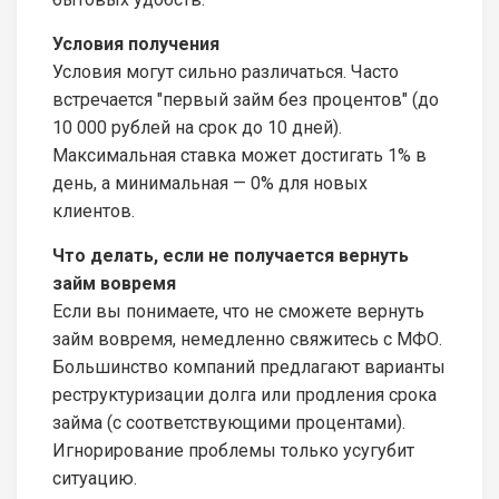
Условия получения
Условия могут сильно различаться. Часто
встречается "первый займ без процентов" (до
10 000 рублей на срок до 10 дней).
Максимальная ставка может достигать 1% в
день, а минимальная — 0% для новых
клиентов.
Что делать, если не получается вернуть
займ вовремя
Если вы понимаете, что не сможете вернуть
займ вовремя, немедленно свяжитесь с МФО.
Большинство компаний предлагают варианты
реструктуризации долга или продления срока
займа (с соответствующими процентами).
Игнорирование проблемы только усугубит
ситуацию.