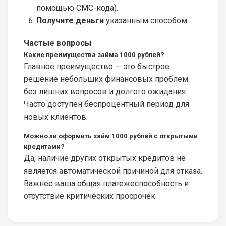
помощью СМС-кода).
Получите деньги
указанным способом.
Частые вопросы
Какие преимущества займа 1000 рублей?
Главное преимущество — это быстрое
решение небольших финансовых проблем
без лишних вопросов и долгого ожидания.
Часто доступен беспроцентный период для
новых клиентов.
Можно ли оформить займ 1000 рублей с открытыми
кредитами?
Да, наличие других открытых кредитов не
является автоматической причиной для отказа.
Важнее ваша общая платежеспособность и
отсутствие критических просрочек.