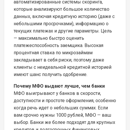
автоматизированные системы скоринга,
которые анализируют большое количество
данных, включая кредитную историю (даже с
небольшими просрочками), информацию о
текущих платежах и другие параметры. Цель
— максимально быстро оценить
платежеспособность заемщика. Высокая
процентная ставка по микрозаймам
закладывает в себя риски, поэтому даже
клиенты с неидеальной кредитной историей
имеют шанс получить одобрение.
Почему МФО выдают лучше, чем банки
МФО выигрывают у банков в скорости,
доступности и простоте оформления, особенно
когда речь идет о небольших суммах. Если
вам срочно нужны 1000 рублей, МФО — ваш
выбор. Банки же более подходят для крупных
кредитов и долгосрочных финансовых