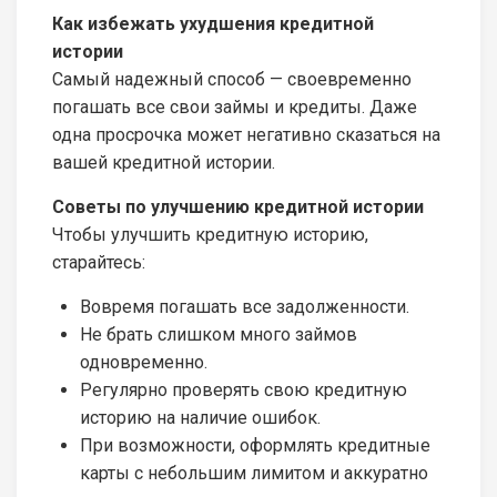
Как избежать ухудшения кредитной
истории
Самый надежный способ — своевременно
погашать все свои займы и кредиты. Даже
одна просрочка может негативно сказаться на
вашей кредитной истории.
Советы по улучшению кредитной истории
Чтобы улучшить кредитную историю,
старайтесь:
Вовремя погашать все задолженности.
Не брать слишком много займов
одновременно.
Регулярно проверять свою кредитную
историю на наличие ошибок.
При возможности, оформлять кредитные
карты с небольшим лимитом и аккуратно