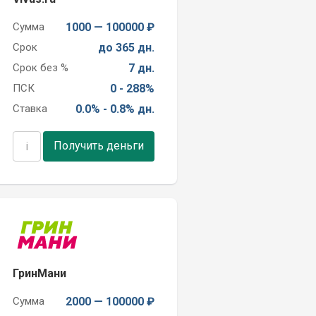
Сумма
1000 — 100000 ₽
Срок
до 365 дн.
Срок без %
7 дн.
ПСК
0 - 288%
Ставка
0.0% - 0.8% дн.
Получить деньги
i
ГринМани
Сумма
2000 — 100000 ₽