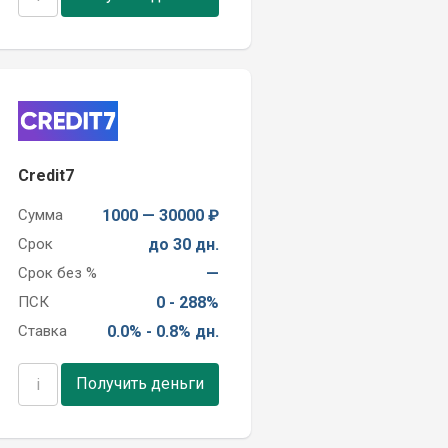
Credit7
Сумма
1000 — 30000 ₽
Срок
до 30 дн.
Срок без %
—
ПСК
0 - 288%
Ставка
0.0% - 0.8% дн.
Получить деньги
i