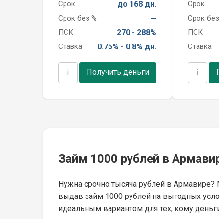
Срок
до 168 дн.
Срок
Срок без %
—
Срок без
ПСК
270 - 288%
ПСК
Ставка
0.75% - 0.8% дн.
Ставка
Получить деньги
i
i
Займ 1000 рублей в Армави
Нужна срочно тысяча рублей в Армавире
выдав займ 1000 рублей на выгодных услов
идеальным вариантом для тех, кому деньги