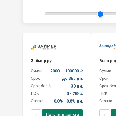
Займер.ру
Быстро
Сумма
2000 — 100000 ₽
Сумма
Срок
до 365 дн.
Срок
Срок без %
30 дн.
Срок без
ПСК
0 - 288%
ПСК
Ставка
0.0% - 0.8% дн.
Ставка
Получить деньги
i
i