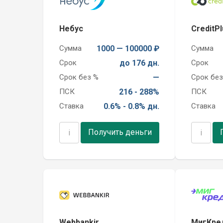
Небус
CreditPl
Сумма
1000 — 100000 ₽
Сумма
Срок
до 176 дн.
Срок
Срок без %
—
Срок без
ПСК
216 - 288%
ПСК
Ставка
0.6% - 0.8% дн.
Ставка
Получить деньги
i
i
Webbankir
МигКре