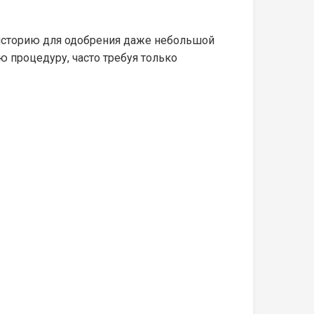
 историю для одобрения даже небольшой
 процедуру, часто требуя только