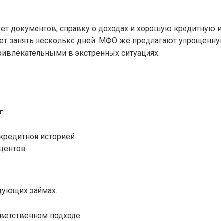
кет документов, справку о доходах и хорошую кредитную
т занять несколько дней. МФО же предлагают упрощенную
привлекательными в экстренных ситуациях.
г.
кредитной историей.
центов.
дующих займах.
тветственном подходе.