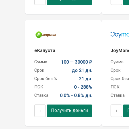
еКапуста
JoyMon
Сумма
100 — 30000 ₽
Сумма
Срок
до 21 дн.
Срок
Срок без %
21 дн.
Срок без
ПСК
0 - 288%
ПСК
Ставка
0.0% - 0.8% дн.
Ставка
Получить деньги
i
i