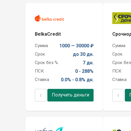
BelkaCredit
Срочно
Сумма
1000 — 30000 ₽
Сумма
Срок
до 30 дн.
Срок
Срок без %
7 дн.
Срок без
ПСК
0 - 288%
ПСК
Ставка
0.0% - 0.8% дн.
Ставка
Получить деньги
i
i