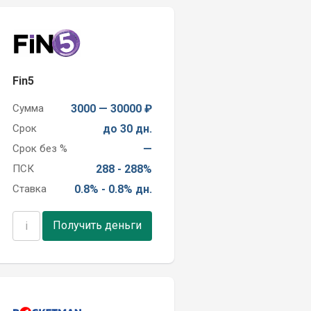
Fin5
Сумма
3000 — 30000 ₽
Срок
до 30 дн.
Срок без %
—
ПСК
288 - 288%
Ставка
0.8% - 0.8% дн.
Получить деньги
i