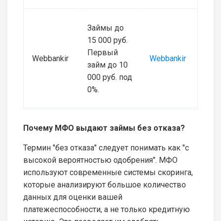
Займы до
15 000 руб.
Первый
Webbankir
Webbankir
займ до 10
000 руб. под
0%.
Почему МФО выдают займы без отказа?
Термин "без отказа" следует понимать как "с
высокой вероятностью одобрения". МФО
используют современные системы скоринга,
которые анализируют большое количество
данных для оценки вашей
платежеспособности, а не только кредитную