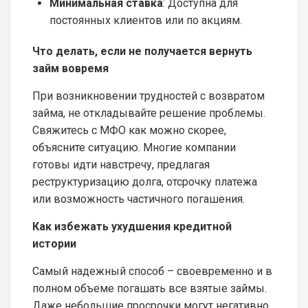
Минимальная ставка
: Доступна для
постоянных клиентов или по акциям.
Что делать, если не получается вернуть
займ вовремя
При возникновении трудностей с возвратом
займа, не откладывайте решение проблемы.
Свяжитесь с МФО как можно скорее,
объясните ситуацию. Многие компании
готовы идти навстречу, предлагая
реструктуризацию долга, отсрочку платежа
или возможность частичного погашения.
Как избежать ухудшения кредитной
истории
Самый надежный способ – своевременно и в
полном объеме погашать все взятые займы.
Даже небольшие просрочки могут негативно