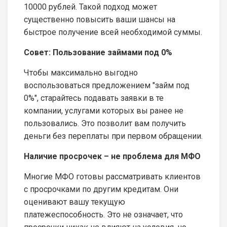
10000 рублей. Такой подход может
существенно повысить ваши шансы на
быстрое получение всей необходимой суммы.
Совет: Пользование займами под 0%
Чтобы максимально выгодно
воспользоваться предложением "займ под
0%", старайтесь подавать заявки в те
компании, услугами которых вы ранее не
пользовались. Это позволит вам получить
деньги без переплаты при первом обращении.
Наличие просрочек – не проблема для МФО
Многие МФО готовы рассматривать клиентов
с просрочками по другим кредитам. Они
оценивают вашу текущую
платежеспособность. Это не означает, что