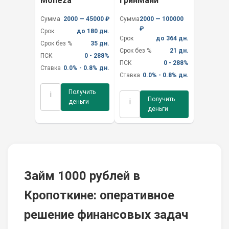
Moneza
ГринМани
Сумма
2000 — 45000 ₽
Сумма
2000 — 100000
₽
Срок
до 180 дн.
Срок
до 364 дн.
Срок без %
35 дн.
Срок без %
21 дн.
ПСК
0 - 288%
ПСК
0 - 288%
Ставка
0.0% - 0.8% дн.
Ставка
0.0% - 0.8% дн.
Получить
i
Получить
i
деньги
деньги
Займ 1000 рублей в
Кропоткине: оперативное
решение финансовых задач