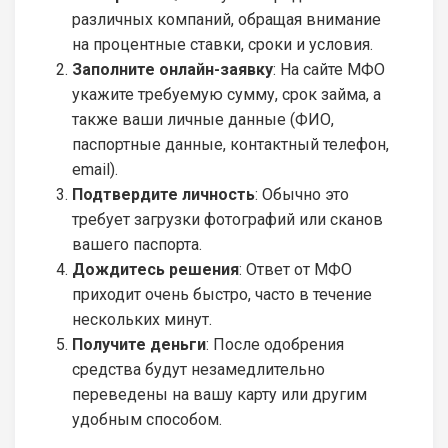
различных компаний, обращая внимание
на процентные ставки, сроки и условия.
Заполните онлайн-заявку
: На сайте МФО
укажите требуемую сумму, срок займа, а
также ваши личные данные (ФИО,
паспортные данные, контактный телефон,
email).
Подтвердите личность
: Обычно это
требует загрузки фотографий или сканов
вашего паспорта.
Дождитесь решения
: Ответ от МФО
приходит очень быстро, часто в течение
нескольких минут.
Получите деньги
: После одобрения
средства будут незамедлительно
переведены на вашу карту или другим
удобным способом.