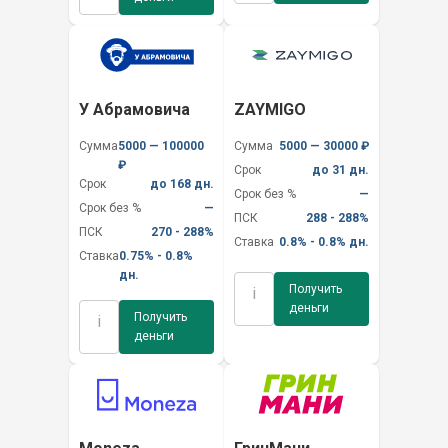
У Абрамовича
ZAYMIGO
Сумма
5000 — 100000
Сумма
5000 — 30000 ₽
₽
Срок
до 31 дн.
Срок
до 168 дн.
Срок без %
—
Срок без %
—
ПСК
288 - 288%
ПСК
270 - 288%
Ставка
0.8% - 0.8% дн.
Ставка
0.75% - 0.8%
дн.
Получить
i
деньги
Получить
i
деньги