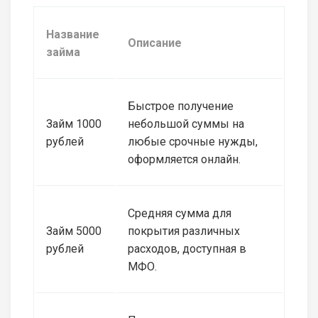
Название
Описание
займа
Быстрое получение
Займ 1000
небольшой суммы на
рублей
любые срочные нужды,
оформляется онлайн.
Средняя сумма для
Займ 5000
покрытия различных
рублей
расходов, доступная в
МФО.