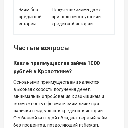
Займ без
Получение займа даже
кредитной
при полном отсутствии
истории
кредитной истории.
Частые вопросы
Какие преимущества займа 1000
рублей в Кропоткине?
Основными преимуществами являются
высокая скорость получения денег,
минимальные требования к заемщикам и
возможность оформить займ даже при
наличии неидеальной кредитной истории.
Особенной выгодой обладает первый займ
без процентов, позволяющий избежать