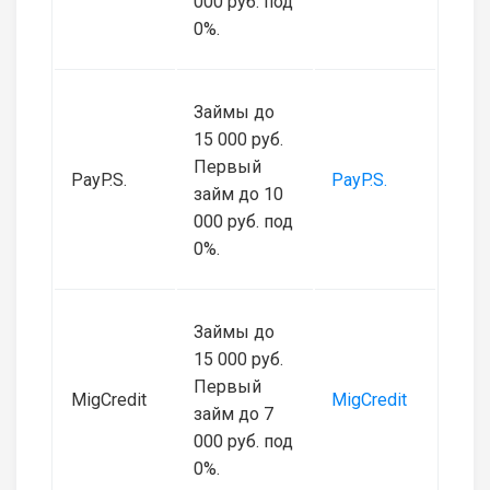
000 руб. под
0%.
Займы до
15 000 руб.
Первый
PayP.S.
PayP.S.
займ до 10
000 руб. под
0%.
Займы до
15 000 руб.
Первый
MigCredit
MigCredit
займ до 7
000 руб. под
0%.