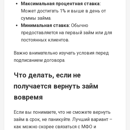
Максимальная процентная ставка:
Может достигать 1% и выше в день от
суммы займа.
Минимальная ставка:
Обычно
предоставляется на первый займ или для
постоянных клиентов.
Важно внимательно изучать условия перед
подписанием договора.
Что делать, если не
получается вернуть займ
вовремя
Если вы понимаете, что не сможете вернуть
займ в срок, не паникуйте. Лучший вариант –
как можно скорее связаться с МФО и