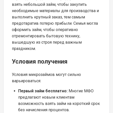
взять небольшой займ, чтобы закупить
необходимые материалы для производства и
выполнить крупный заказ, тем самым
предотвратив потерю прибыли. Семья могла
оформить займ, чтобы оперативно
отремонтировать бытовую технику,
вышедшую из строя перед важным
праздником.
Условия получения
Условия микрозаймов могут сильно
варьироваться:
Первый займ бесплатно:
Многие МФО
предлагают новым клиентам
возможность взять займ на короткий срок
без начисления процентов.