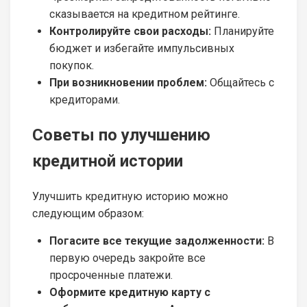
сказывается на кредитном рейтинге.
Контролируйте свои расходы:
Планируйте
бюджет и избегайте импульсивных
покупок.
При возникновении проблем:
Общайтесь с
кредиторами.
Советы по улучшению
кредитной истории
Улучшить кредитную историю можно
следующим образом:
Погасите все текущие задолженности:
В
первую очередь закройте все
просроченные платежи.
Оформите кредитную карту с