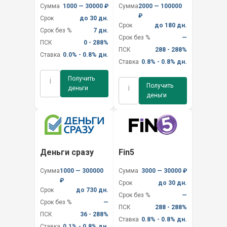
Сумма
1000 — 30000 ₽
Сумма
2000 — 100000
₽
Срок
до 30 дн.
Срок
до 180 дн.
Срок без %
7 дн.
Срок без %
—
ПСК
0 - 288%
ПСК
288 - 288%
Ставка
0.0% - 0.8% дн.
Ставка
0.8% - 0.8% дн.
Получить
i
Получить
i
деньги
деньги
Деньги сразу
Fin5
Сумма
1000 — 300000
Сумма
3000 — 30000 ₽
₽
Срок
до 30 дн.
Срок
до 730 дн.
Срок без %
—
Срок без %
—
ПСК
288 - 288%
ПСК
36 - 288%
Ставка
0.8% - 0.8% дн.
Ставка
0.1% - 0.8% дн.