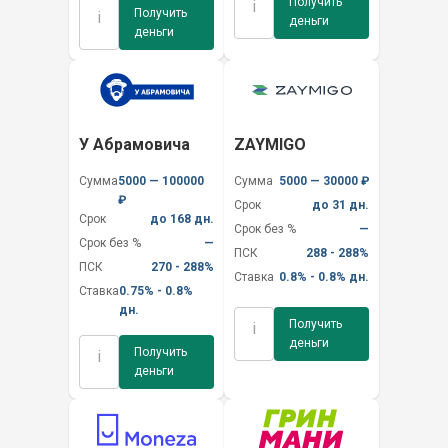
Получить
i
Получить
i
деньги
деньги
У Абрамовича
ZAYMIGO
Сумма
5000 — 100000
Сумма
5000 — 30000 ₽
₽
Срок
до 31 дн.
Срок
до 168 дн.
Срок без %
—
Срок без %
—
ПСК
288 - 288%
ПСК
270 - 288%
Ставка
0.8% - 0.8% дн.
Ставка
0.75% - 0.8%
дн.
Получить
i
деньги
Получить
i
деньги