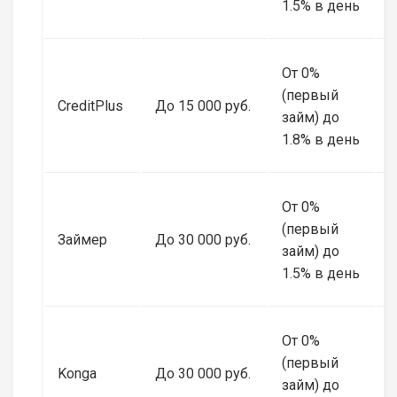
1.5% в день
От 0%
(первый
CreditPlus
До 15 000 руб.
C
займ) до
1.8% в день
От 0%
(первый
Займер
До 30 000 руб.
займ) до
1.5% в день
От 0%
(первый
Konga
До 30 000 руб.
займ) до