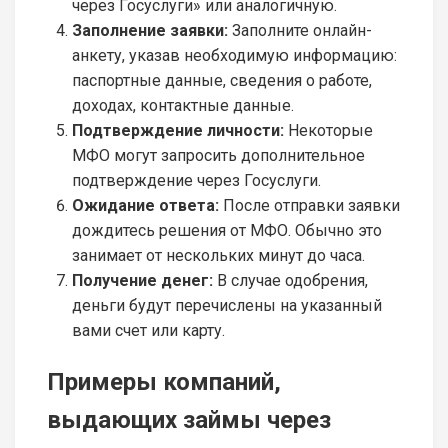
через Госуслуги» или аналогичную.
Заполнение заявки:
Заполните онлайн-
анкету, указав необходимую информацию:
паспортные данные, сведения о работе,
доходах, контактные данные.
Подтверждение личности:
Некоторые
МФО могут запросить дополнительное
подтверждение через Госуслуги.
Ожидание ответа:
После отправки заявки
дождитесь решения от МФО. Обычно это
занимает от нескольких минут до часа.
Получение денег:
В случае одобрения,
деньги будут перечислены на указанный
вами счет или карту.
Примеры компаний,
выдающих займы через