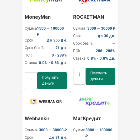
MoneyMan
ROCKETMAN
Сумма
1500 — 100000
Сумма
3000 — 30000 ₽
₽
Срок
до 30 дн.
Срок
до 365 дн.
Срок без %
—
Срок без %
21 дн.
ПСК
288 - 288%
ПСК
0 - 288%
Ставка
0.8% - 0.8% дн.
Ставка
0.0% - 0.8% дн.
Получить
i
Получить
i
деньги
деньги
Webbankir
МигКредит
Сумма
3000 — 30000 ₽
Сумма
3000 — 100000
₽
Срок
до 31 дн.