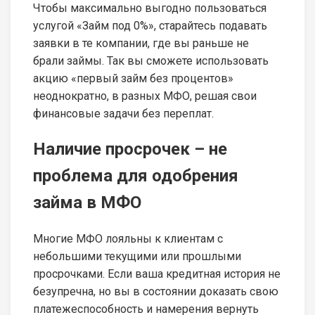
Чтобы максимально выгодно пользоваться
услугой «Займ под 0%», старайтесь подавать
заявки в те компании, где вы раньше не
брали займы. Так вы сможете использовать
акцию «первый займ без процентов»
неоднократно, в разных МФО, решая свои
финансовые задачи без переплат.
Наличие просрочек – не
проблема для одобрения
займа в МФО
Многие МФО лояльны к клиентам с
небольшими текущими или прошлыми
просрочками. Если ваша кредитная история не
безупречна, но вы в состоянии доказать свою
платежеспособность и намерения вернуть