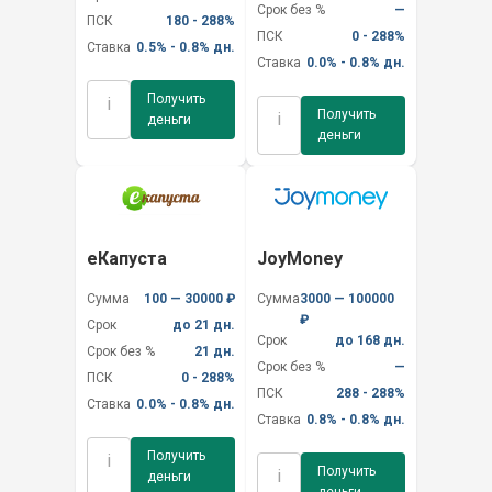
Срок без %
—
ПСК
180 - 288%
ПСК
0 - 288%
Ставка
0.5% - 0.8% дн.
Ставка
0.0% - 0.8% дн.
Получить
i
Получить
i
деньги
деньги
еКапуста
JoyMoney
Сумма
100 — 30000 ₽
Сумма
3000 — 100000
₽
Срок
до 21 дн.
Срок
до 168 дн.
Срок без %
21 дн.
Срок без %
—
ПСК
0 - 288%
ПСК
288 - 288%
Ставка
0.0% - 0.8% дн.
Ставка
0.8% - 0.8% дн.
Получить
i
Получить
i
деньги