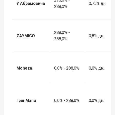
270,0% -
У Абрамовича
0,75% дн.
288,0%
288,0% -
ZAYMIGO
0,8% дн.
288,0%
Moneza
0,0% - 288,0%
0,0% дн.
ГринМани
0,0% - 288,0%
0,0% дн.