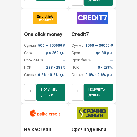
деньги
One click money
Credit7
Сумма
500 — 100000 ₽
Сумма
1000 — 30000 ₽
Срок
до 360 дн.
Срок
до 30 дн.
Срок без %
—
Срок без %
—
ПСК
288 - 288%
ПСК
0 - 288%
Ставка
0.8% - 0.8% дн.
Ставка
0.0% - 0.8% дн.
Получить
Получить
i
i
деньги
деньги
BelkaCredit
Срочноденьги