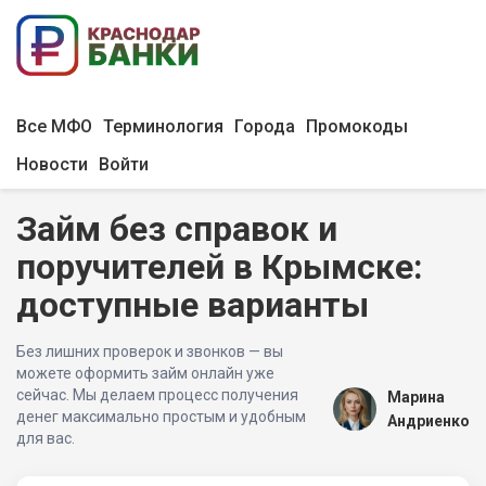
Все МФО
Терминология
Города
Промокоды
Новости
Войти
Займ без справок и
поручителей в Крымске:
доступные варианты
Без лишних проверок и звонков — вы
можете оформить займ онлайн уже
сейчас. Мы делаем процесс получения
Марина
денег максимально простым и удобным
Андриенко
для вас.