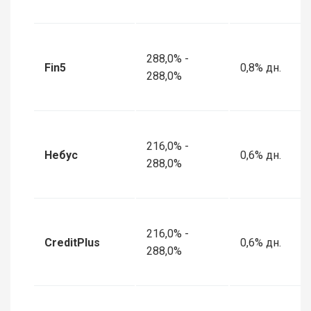
288,0% -
Fin5
0,8% дн.
288,0%
216,0% -
Небус
0,6% дн.
288,0%
216,0% -
CreditPlus
0,6% дн.
288,0%