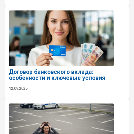
Договор банковского вклада:
особенности и ключевые условия
12.09.2025