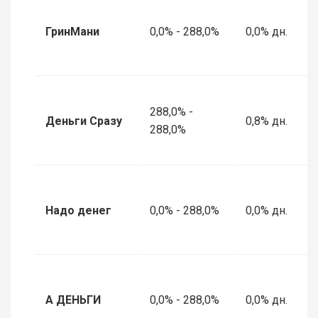
ГринМани
0,0% - 288,0%
0,0% дн.
288,0% -
Деньги Сразу
0,8% дн.
288,0%
Надо денег
0,0% - 288,0%
0,0% дн.
А ДЕНЬГИ
0,0% - 288,0%
0,0% дн.