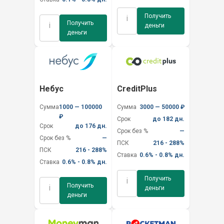
Получить
i
Получить
i
деньги
деньги
Небус
CreditPlus
Сумма
1000 — 100000
Сумма
3000 — 50000 ₽
₽
Срок
до 182 дн.
Срок
до 176 дн.
Срок без %
—
Срок без %
—
ПСК
216 - 288%
ПСК
216 - 288%
Ставка
0.6% - 0.8% дн.
Ставка
0.6% - 0.8% дн.
Получить
i
Получить
i
деньги
деньги