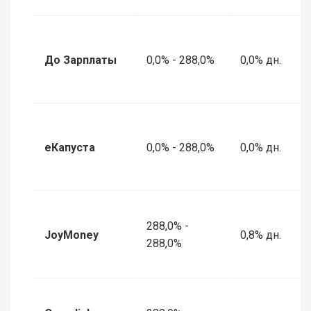
До Зарплаты
0,0% - 288,0%
0,0% дн.
еКапуста
0,0% - 288,0%
0,0% дн.
288,0% -
JoyMoney
0,8% дн.
288,0%