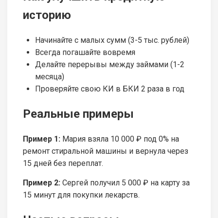
историю
Начинайте с малых сумм (3-5 тыс. рублей)
Всегда погашайте вовремя
Делайте перерывы между займами (1-2
месяца)
Проверяйте свою КИ в БКИ 2 раза в год
Реальные примеры
Пример 1:
Мария взяла 10 000 ₽ под 0% на
ремонт стиральной машины и вернула через
15 дней без переплат.
Пример 2:
Сергей получил 5 000 ₽ на карту за
15 минут для покупки лекарств.