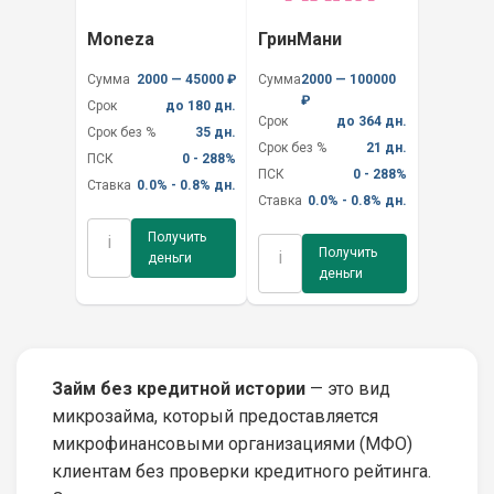
Moneza
ГринМани
Сумма
2000 — 45000 ₽
Сумма
2000 — 100000
₽
Срок
до 180 дн.
Срок
до 364 дн.
Срок без %
35 дн.
Срок без %
21 дн.
ПСК
0 - 288%
ПСК
0 - 288%
Ставка
0.0% - 0.8% дн.
Ставка
0.0% - 0.8% дн.
Получить
i
Получить
i
деньги
деньги
Займ без кредитной истории
— это вид
микрозайма, который предоставляется
микрофинансовыми организациями (МФО)
клиентам без проверки кредитного рейтинга.