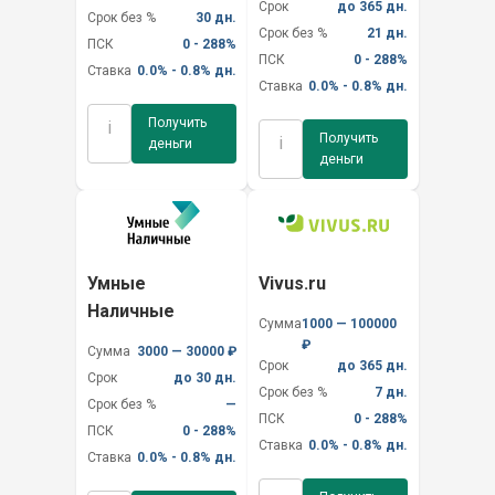
Срок
до 365 дн.
Срок без %
30 дн.
Срок без %
21 дн.
ПСК
0 - 288%
ПСК
0 - 288%
Ставка
0.0% - 0.8% дн.
Ставка
0.0% - 0.8% дн.
Получить
i
Получить
i
деньги
деньги
Умные
Vivus.ru
Наличные
Сумма
1000 — 100000
₽
Сумма
3000 — 30000 ₽
Срок
до 365 дн.
Срок
до 30 дн.
Срок без %
7 дн.
Срок без %
—
ПСК
0 - 288%
ПСК
0 - 288%
Ставка
0.0% - 0.8% дн.
Ставка
0.0% - 0.8% дн.