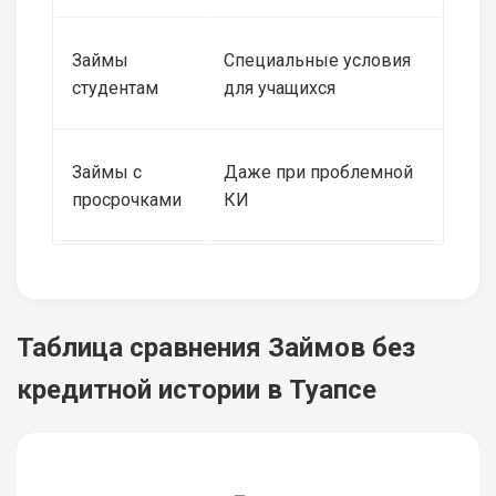
Займы
Специальные условия
студентам
для учащихся
Займы с
Даже при проблемной
просрочками
КИ
Таблица сравнения Займов без
кредитной истории в Туапсе