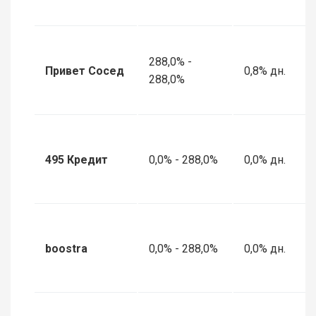
288,0% -
Привет Сосед
0,8% дн.
288,0%
495 Кредит
0,0% - 288,0%
0,0% дн.
boostra
0,0% - 288,0%
0,0% дн.