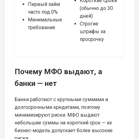
Короткие сроки
Первый займ
(обычно до 30
часто под 0%
дней)
Минимальные
Строгие
требования
штрафы за
просрочку
Почему МФО выдают, а
банки — нет
Банки работают с крупными суммами и
долгосрочными кредитами, поэтому
минимизируют риски. МФО выдают
небольшие суммы на короткий срок — их
бизнес-модель допускает более высокие
риски.