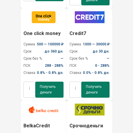
деньги
One click money
Credit7
Сумма
500 — 100000 ₽
Сумма
1000 — 30000 ₽
Срок
до 360 дн.
Срок
до 30 дн.
Срок без %
—
Срок без %
—
ПСК
288 - 288%
ПСК
0 - 288%
Ставка
0.8% - 0.8% дн.
Ставка
0.0% - 0.8% дн.
Получить
Получить
i
i
деньги
деньги
BelkaCredit
Срочноденьги