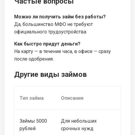
Частые вопросы
Можно ли получить займ без работы?
Да, большинство МФО не требуют
официального трудоустройства.
Как быстро придут деньги?
На карту — в течение часа, в офисе — сразу
после одобрения.
Другие виды займов
Тип займа
Описание
Займы 5000
Для небольших
рублей
срочных нужд