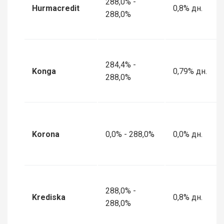
288,0% -
Hurmacredit
0,8% дн.
288,0%
284,4% -
Konga
0,79% дн.
288,0%
Korona
0,0% - 288,0%
0,0% дн.
288,0% -
Krediska
0,8% дн.
288,0%