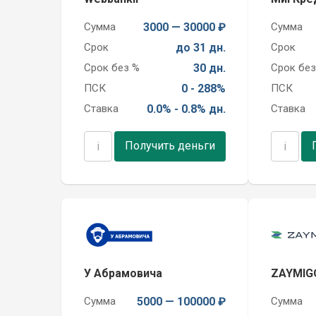
Сумма
3000 — 30000 ₽
Сумма
Срок
до 31 дн.
Срок
Срок без %
30 дн.
Срок без
ПСК
0 - 288%
ПСК
Ставка
0.0% - 0.8% дн.
Ставка
Получить деньги
i
i
У Абрамовича
ZAYMIG
Сумма
5000 — 100000 ₽
Сумма