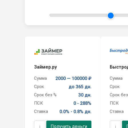
Займер.ру
Быстро
Сумма
2000 — 100000 ₽
Сумма
Срок
до 365 дн.
Срок
Срок без %
30 дн.
Срок без
ПСК
0 - 288%
ПСК
Ставка
0.0% - 0.8% дн.
Ставка
Получить деньги
i
i