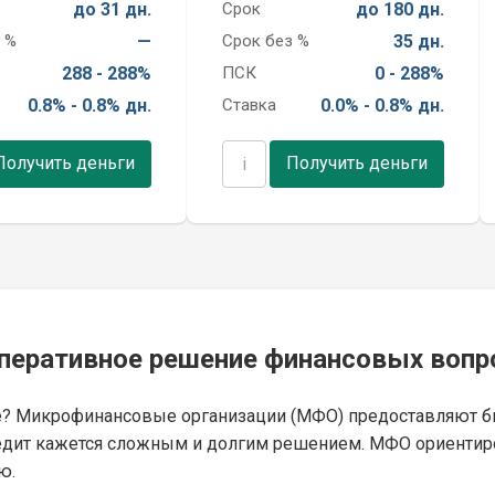
до 31 дн.
Срок
до 180 дн.
 %
—
Срок без %
35 дн.
288 - 288%
ПСК
0 - 288%
0.8% - 0.8% дн.
Ставка
0.0% - 0.8% дн.
Получить деньги
Получить деньги
i
 оперативное решение финансовых вопр
ке? Микрофинансовые организации (МФО) предоставляют б
едит кажется сложным и долгим решением. МФО ориенти
ю.