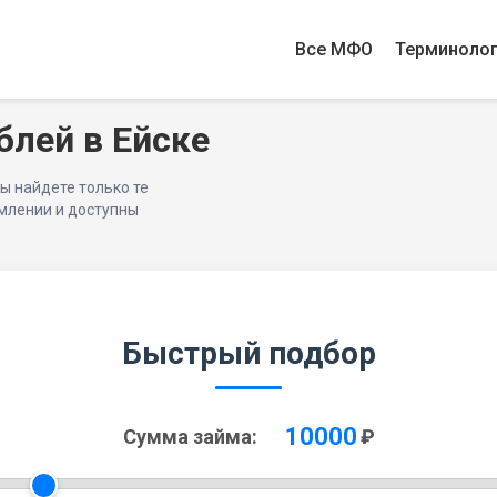
Все МФО
Терминоло
блей в Ейске
вы найдете только те
млении и доступны
Быстрый подбор
10000
Сумма займа:
₽