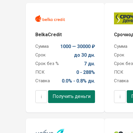
BelkaCredit
Срочно
Сумма
1000 — 30000 ₽
Сумма
Срок
до 30 дн.
Срок
Срок без %
7 дн.
Срок без
ПСК
0 - 288%
ПСК
Ставка
0.0% - 0.8% дн.
Ставка
Получить деньги
i
i