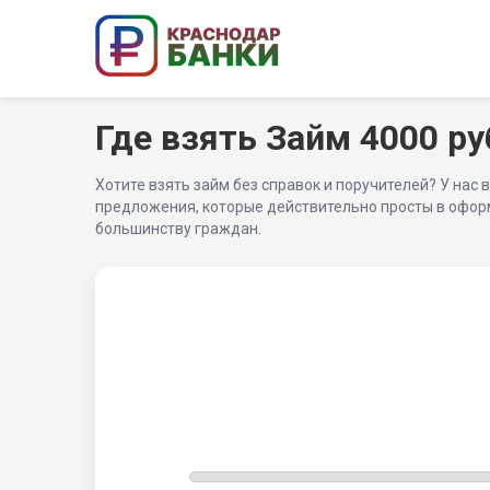
Где взять Займ 4000 ру
Хотите взять займ без справок и поручителей? У нас 
предложения, которые действительно просты в офор
большинству граждан.