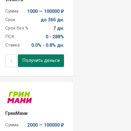
Сумма
1000 — 100000 ₽
Срок
до 365 дн.
Срок без %
7 дн.
ПСК
0 - 288%
Ставка
0.0% - 0.8% дн.
Получить деньги
i
ГринМани
Сумма
2000 — 100000 ₽