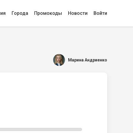
гия
Города
Промокоды
Новости
Войти
Марина Андриенко