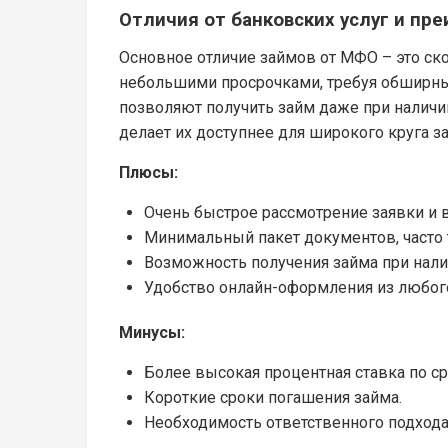
Отличия от банковских услуг и п
Основное отличие займов от МФО – это ск
небольшими просрочками, требуя обширный
позволяют получить займ даже при налич
делает их доступнее для широкого круга 
Плюсы:
Очень быстрое рассмотрение заявки и 
Минимальный пакет документов, часто 
Возможность получения займа при нали
Удобство онлайн-оформления из любого
Минусы:
Более высокая процентная ставка по с
Короткие сроки погашения займа.
Необходимость ответственного подхода 