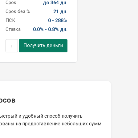
Срок
до 364 дн.
Срок без %
21 дн.
ПСК
0 - 288%
Ставка
0.0% - 0.8% дн.
Получить деньги
i
осов
ыстрый и удобный способ получить
рованы на предоставление небольших сумм