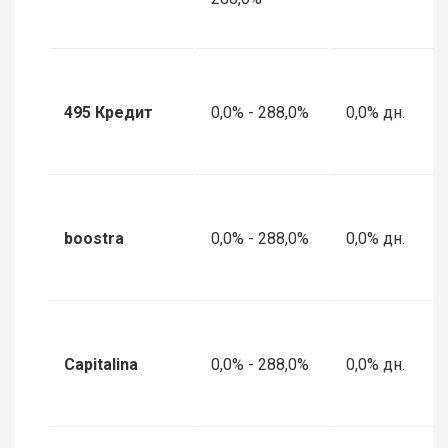
495 Кредит
0,0% - 288,0%
0,0% дн.
boostra
0,0% - 288,0%
0,0% дн.
Capitalina
0,0% - 288,0%
0,0% дн.