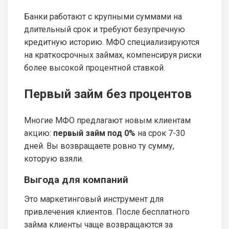
Банки работают с крупными суммами на
длительный срок и требуют безупречную
кредитную историю. МФО специализируются
на краткосрочных займах, компенсируя риски
более высокой процентной ставкой.
Первый займ без процентов
Многие МФО предлагают новым клиентам
акцию:
первый займ под 0%
на срок 7-30
дней. Вы возвращаете ровно ту сумму,
которую взяли.
Выгода для компаний
Это маркетинговый инструмент для
привлечения клиентов. После бесплатного
займа клиенты чаще возвращаются за