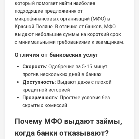
который помогает найти наиболее
подходящие предложения от
микрофинансовых организаций (МФО) в
Красной Поляне. В отличие от банков, МФО
выдают небольшие суммы на короткий срок
с минимальными требованиями к заемщикам.
Отличия от банковских услуг
Скорость:
Одобрение за 5-15 минут
против нескольких дней в банках
Доступность:
Выдают даже с плохой
кредитной историей
Прозрачность:
Простые условия без
скрытых комиссий
Почему МФО выдают займы,
когда банки отказывают?