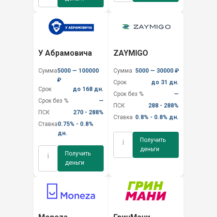
У Абрамовича
ZAYMIGO
Сумма
5000 — 100000
Сумма
5000 — 30000 ₽
₽
Срок
до 31 дн.
Срок
до 168 дн.
Срок без %
—
Срок без %
—
ПСК
288 - 288%
ПСК
270 - 288%
Ставка
0.8% - 0.8% дн.
Ставка
0.75% - 0.8%
дн.
Получить
i
деньги
Получить
i
деньги