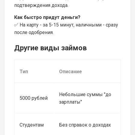
подтверждения дохода.
Как быстро придут деньги?
✅ На карту - за 5-15 минут, наличными - сразу
после одобрения.
Другие виды займов
Тип
Описание
Небольшие суммы "до
5000 рублей
зарплаты"
Студентам
Без справок о доходах