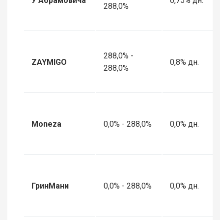
У Абрамовича
0,75% дн.
288,0%
288,0% -
ZAYMIGO
0,8% дн.
288,0%
Moneza
0,0% - 288,0%
0,0% дн.
ГринМани
0,0% - 288,0%
0,0% дн.