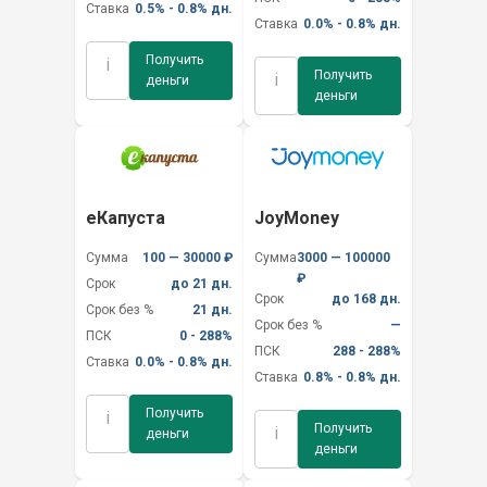
Ставка
0.5% - 0.8% дн.
Ставка
0.0% - 0.8% дн.
Получить
i
Получить
i
деньги
деньги
еКапуста
JoyMoney
Сумма
100 — 30000 ₽
Сумма
3000 — 100000
₽
Срок
до 21 дн.
Срок
до 168 дн.
Срок без %
21 дн.
Срок без %
—
ПСК
0 - 288%
ПСК
288 - 288%
Ставка
0.0% - 0.8% дн.
Ставка
0.8% - 0.8% дн.
Получить
i
Получить
i
деньги
деньги