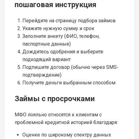
пошаговая инструкция
Перейдите на страницу подбора займов
Укажите нужную сумму и срок
Заполните анкету (ФИО, телефон,
паспортные данные)
Дождитесь одобрения и выберите
подходящий вариант
Подпишите договор (обычно через SMS-
подтверждение)
Получите деньги выбранным способом
Займы с просрочками
МФО лояльно относятся к клиентам с
проблемной кредитной историей благодаря:
Оценке по широкому спектру данных