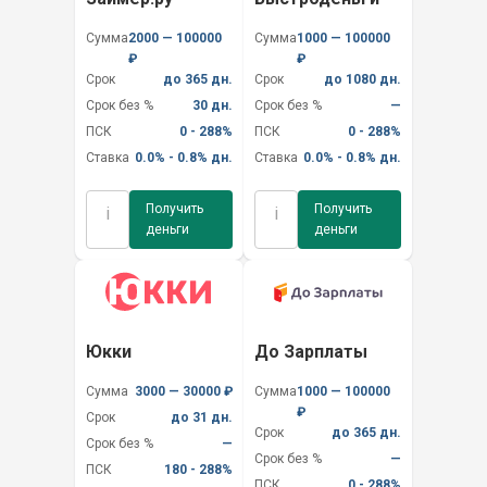
Сумма
2000 — 100000
Сумма
1000 — 100000
₽
₽
Срок
до 365 дн.
Срок
до 1080 дн.
Срок без %
30 дн.
Срок без %
—
ПСК
0 - 288%
ПСК
0 - 288%
Ставка
0.0% - 0.8% дн.
Ставка
0.0% - 0.8% дн.
Получить
Получить
i
i
деньги
деньги
Юкки
До Зарплаты
Сумма
3000 — 30000 ₽
Сумма
1000 — 100000
₽
Срок
до 31 дн.
Срок
до 365 дн.
Срок без %
—
Срок без %
—
ПСК
180 - 288%
ПСК
0 - 288%