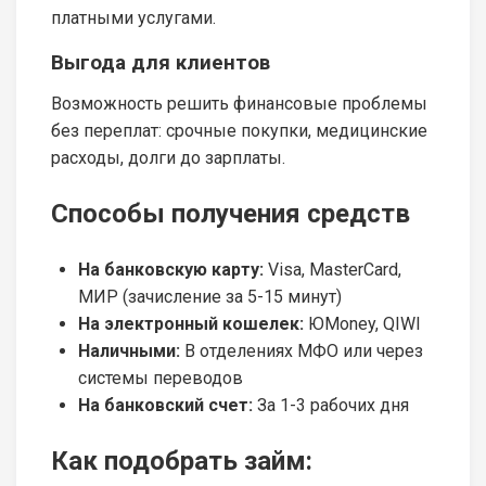
платными услугами.
Выгода для клиентов
Возможность решить финансовые проблемы
без переплат: срочные покупки, медицинские
расходы, долги до зарплаты.
Способы получения средств
На банковскую карту:
Visa, MasterCard,
МИР (зачисление за 5-15 минут)
На электронный кошелек:
ЮMoney, QIWI
Наличными:
В отделениях МФО или через
системы переводов
На банковский счет:
За 1-3 рабочих дня
Как подобрать займ: