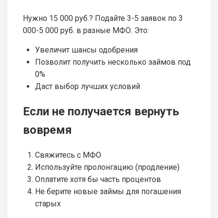
Нужно 15 000 руб.? Подайте 3-5 заявок по 3
000-5 000 руб. в разные МФО. Это:
Увеличит шансы одобрения
Позволит получить несколько займов под
0%
Даст выбор лучших условий
Если не получается вернуть
вовремя
Свяжитесь с МФО
Используйте пролонгацию (продление)
Оплатите хотя бы часть процентов
Не берите новые займы для погашения
старых