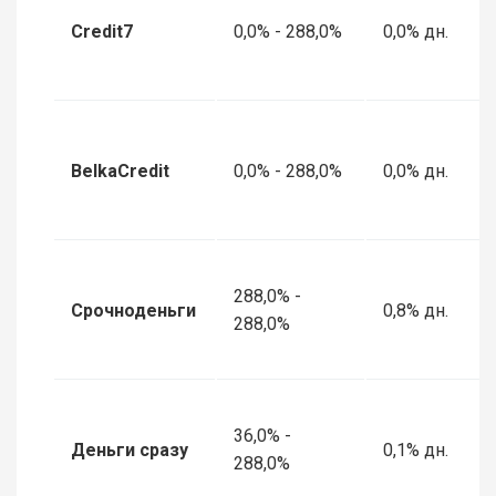
Credit7
0,0% - 288,0%
0,0% дн.
BelkaCredit
0,0% - 288,0%
0,0% дн.
288,0% -
Срочноденьги
0,8% дн.
288,0%
36,0% -
Деньги сразу
0,1% дн.
288,0%