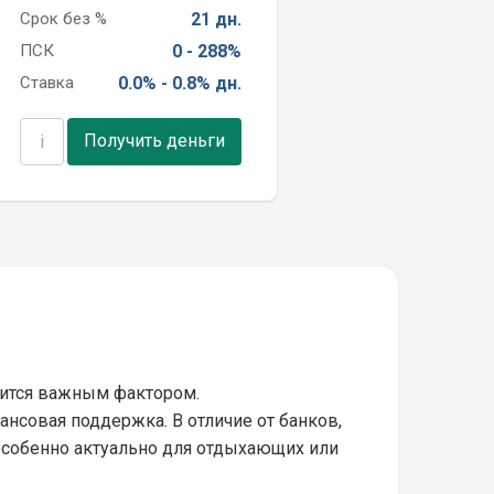
Срок без %
21 дн.
ПСК
0 - 288%
Ставка
0.0% - 0.8% дн.
Получить деньги
i
вится важным фактором.
нсовая поддержка. В отличие от банков,
особенно актуально для отдыхающих или