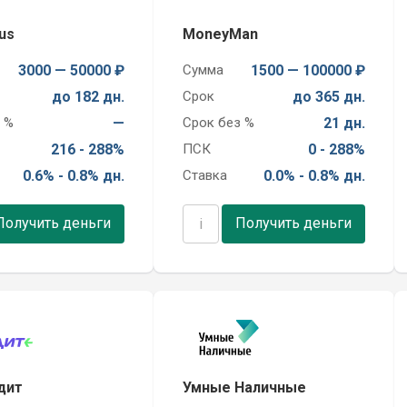
us
MoneyMan
3000 — 50000 ₽
Сумма
1500 — 100000 ₽
до 182 дн.
Срок
до 365 дн.
 %
—
Срок без %
21 дн.
216 - 288%
ПСК
0 - 288%
0.6% - 0.8% дн.
Ставка
0.0% - 0.8% дн.
Получить деньги
Получить деньги
i
дит
Умные Наличные