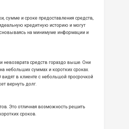
и, сумме и сроке предоставления средств,
 идеальную кредитную историю и могут
 основываясь на минимуме информации и
и невозврата средств гораздо выше. Они
а небольших суммах и коротких сроках.
 видят в клиенте с небольшой просрочкой
ет вернуть долг.
тов. Это отличная возможность решить
коротких сроков.