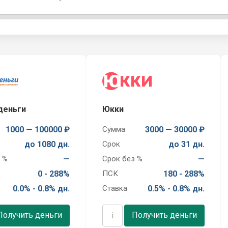
деньги
Юкки
1000 — 100000 ₽
Сумма
3000 — 30000 ₽
до 1080 дн.
Срок
до 31 дн.
 %
—
Срок без %
—
0 - 288%
ПСК
180 - 288%
0.0% - 0.8% дн.
Ставка
0.5% - 0.8% дн.
Получить деньги
Получить деньги
i