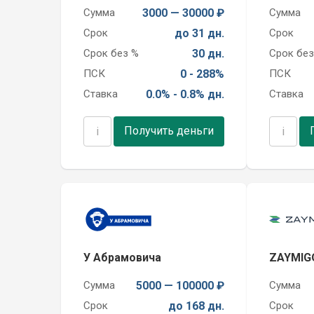
Сумма
3000 — 30000 ₽
Сумма
Срок
до 31 дн.
Срок
Срок без %
30 дн.
Срок без
ПСК
0 - 288%
ПСК
Ставка
0.0% - 0.8% дн.
Ставка
Получить деньги
i
i
У Абрамовича
ZAYMIG
Сумма
5000 — 100000 ₽
Сумма
Срок
до 168 дн.
Срок