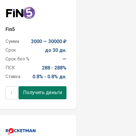
Fin5
Сумма
3000 — 30000 ₽
Срок
до 30 дн.
Срок без %
—
ПСК
288 - 288%
Ставка
0.8% - 0.8% дн.
Получить деньги
i