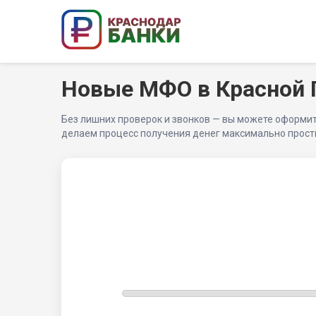
Новые МФО в Красной 
Без лишних проверок и звонков — вы можете оформит
делаем процесс получения денег максимально прост