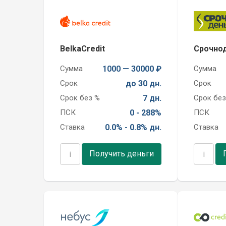
BelkaCredit
Срочно
Сумма
1000 — 30000 ₽
Сумма
Срок
до 30 дн.
Срок
Срок без %
7 дн.
Срок без
ПСК
0 - 288%
ПСК
Ставка
0.0% - 0.8% дн.
Ставка
Получить деньги
i
i