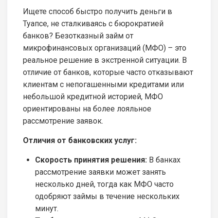
Ищете способ быстро получить деньги в
Туапсе, не сталкиваясь с бюрократией
банков? Безотказный займ от
микрофинансовых организаций (МФО) – это
реальное решение в экстренной ситуации. В
отличие от банков, которые часто отказывают
клиентам с непогашенными кредитами или
небольшой кредитной историей, МФО
ориентированы на более лояльное
рассмотрение заявок.
Отличия от банковских услуг:
Скорость принятия решения:
В банках
рассмотрение заявки может занять
несколько дней, тогда как МФО часто
одобряют займы в течение нескольких
минут.