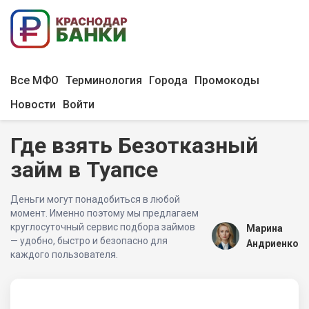
Все МФО
Терминология
Города
Промокоды
Новости
Войти
Где взять Безотказный
займ в Туапсе
Деньги могут понадобиться в любой
момент. Именно поэтому мы предлагаем
круглосуточный сервис подбора займов
Марина
— удобно, быстро и безопасно для
Андриенко
каждого пользователя.