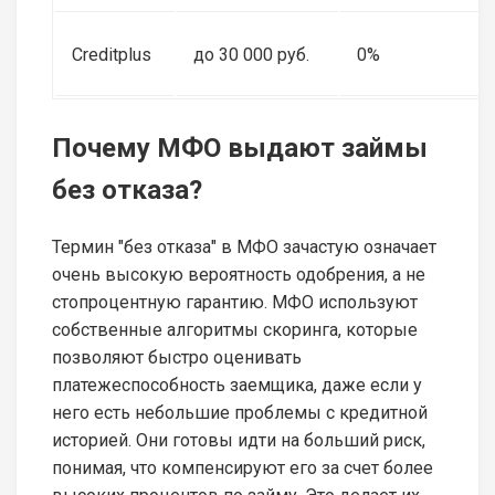
Creditplus
до 30 000 руб.
0%
Почему МФО выдают займы
без отказа?
Термин "без отказа" в МФО зачастую означает
очень высокую вероятность одобрения, а не
стопроцентную гарантию. МФО используют
собственные алгоритмы скоринга, которые
позволяют быстро оценивать
платежеспособность заемщика, даже если у
него есть небольшие проблемы с кредитной
историей. Они готовы идти на больший риск,
понимая, что компенсируют его за счет более