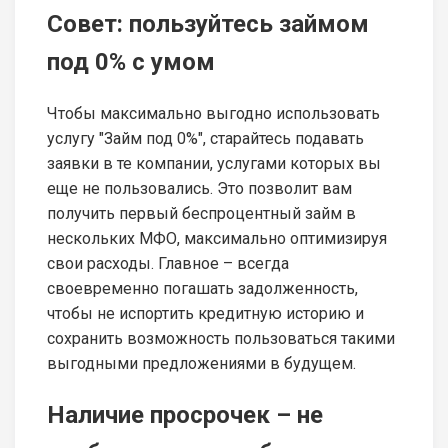
Совет: пользуйтесь займом
под 0% с умом
Чтобы максимально выгодно использовать
услугу "Займ под 0%", старайтесь подавать
заявки в те компании, услугами которых вы
еще не пользовались. Это позволит вам
получить первый беспроцентный займ в
нескольких МФО, максимально оптимизируя
свои расходы. Главное – всегда
своевременно погашать задолженность,
чтобы не испортить кредитную историю и
сохранить возможность пользоваться такими
выгодными предложениями в будущем.
Наличие просрочек – не