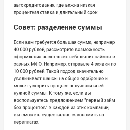
автокредитования, где важна низкая
процентная ставка и длительный срок.
Совет: разделение суммы
Если вам требуется большая сумма, например
40 000 рублей, рассмотрите возможность
оформления нескольких небольших займов в
разных МФО. Например, отправьте 4 заявки по
10 000 рублей. Такой подход значительно
увеличивает шансы на общее одобрение и
может ускорить процесс получения всей
нужной суммы. К тому же, если вы
воспользуетесь предложением "первый займ
без процентов" в каждой из этих компаний,
вы сможете существенно сэкономить на
переплатах.