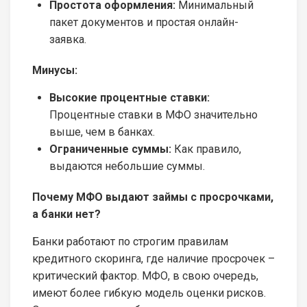
Простота оформления:
Минимальный
пакет документов и простая онлайн-
заявка.
Минусы:
Высокие процентные ставки:
Процентные ставки в МФО значительно
выше, чем в банках.
Ограниченные суммы:
Как правило,
выдаются небольшие суммы.
Почему МФО выдают займы с просрочками,
а банки нет?
Банки работают по строгим правилам
кредитного скоринга, где наличие просрочек –
критический фактор. МФО, в свою очередь,
имеют более гибкую модель оценки рисков.