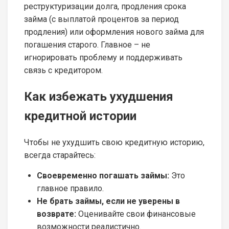
реструктуризации долга, продления срока
займа (с выплатой процентов за период
продления) или оформления нового займа для
погашения старого. Главное – не
игнорировать проблему и поддерживать
связь с кредитором.
Как избежать ухудшения
кредитной истории
Чтобы не ухудшить свою кредитную историю,
всегда старайтесь:
Своевременно погашать займы:
Это
главное правило.
Не брать займы, если не уверены в
возврате:
Оценивайте свои финансовые
возможности реалистично.