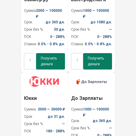
Сумма
2000 — 100000
Сумма
1000 — 100000
₽
₽
Срок
до 365 дн.
Срок
до 1080 дн.
Срок без %
30 дн.
Срок без %
—
ПСК
0 - 288%
ПСК
0 - 288%
Ставка
0.0% - 0.8% дн.
Ставка
0.0% - 0.8% дн.
Получить
Получить
i
i
деньги
деньги
Юкки
До Зарплаты
Сумма
3000 — 30000 ₽
Сумма
1000 — 100000
₽
Срок
до 31 дн.
Срок
до 365 дн.
Срок без %
—
Срок без %
—
ПСК
180 - 288%
ПСК
0 - 288%