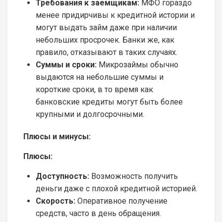
Требования к заемщикам:
МФО гораздо
менее придирчивы к кредитной истории и
могут выдать займ даже при наличии
небольших просрочек. Банки же, как
правило, отказывают в таких случаях.
Суммы и сроки:
Микрозаймы обычно
выдаются на небольшие суммы и
короткие сроки, в то время как
банковские кредиты могут быть более
крупными и долгосрочными.
Плюсы и минусы:
Плюсы:
Доступность:
Возможность получить
деньги даже с плохой кредитной историей.
Скорость:
Оперативное получение
средств, часто в день обращения.