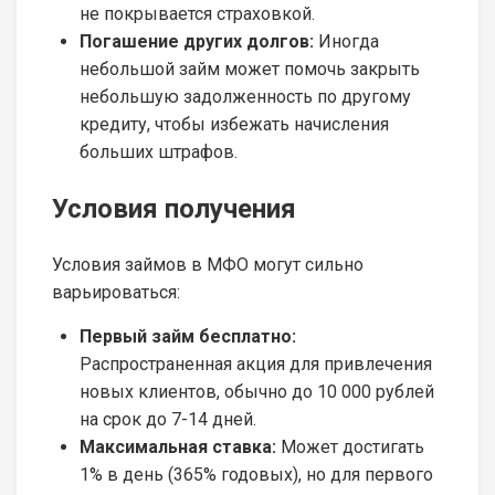
не покрывается страховкой.
Погашение других долгов:
Иногда
небольшой займ может помочь закрыть
небольшую задолженность по другому
кредиту, чтобы избежать начисления
больших штрафов.
Условия получения
Условия займов в МФО могут сильно
варьироваться:
Первый займ бесплатно:
Распространенная акция для привлечения
новых клиентов, обычно до 10 000 рублей
на срок до 7-14 дней.
Максимальная ставка:
Может достигать
1% в день (365% годовых), но для первого