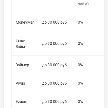
займ)
MoneyMan
до 30 000 руб.
0%
Lime-
до 30 000 руб.
0%
Займ
Займер
до 30 000 руб.
0%
Vivus
до 30 000 руб.
0%
Ezaem
до 30 000 руб.
0%