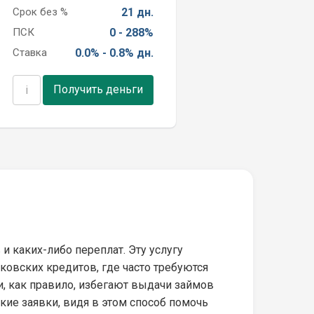
Срок без %
21 дн.
ПСК
0 - 288%
Ставка
0.0% - 0.8% дн.
Получить деньги
i
 каких-либо переплат. Эту услугу
овских кредитов, где часто требуются
и, как правило, избегают выдачи займов
кие заявки, видя в этом способ помочь