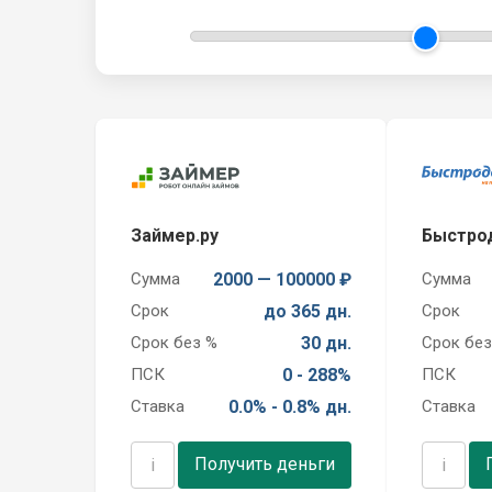
Займер.ру
Быстро
Сумма
2000 — 100000 ₽
Сумма
Срок
до 365 дн.
Срок
Срок без %
30 дн.
Срок без
ПСК
0 - 288%
ПСК
Ставка
0.0% - 0.8% дн.
Ставка
Получить деньги
i
i