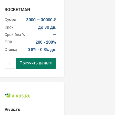
ROCKETMAN
Сумма
3000 — 30000 ₽
Срок
до 30 дн.
Срок без %
—
ПСК
288 - 288%
Ставка
0.8% - 0.8% дн.
Получить деньги
i
Vivus.ru