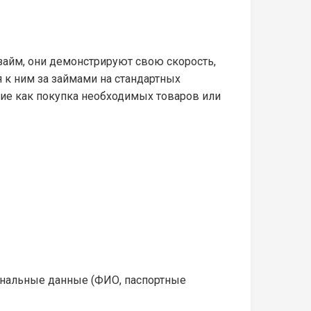
айм, они демонстрируют свою скорость,
 к ним за займами на стандартных
кие как покупка необходимых товаров или
ональные данные (ФИО, паспортные