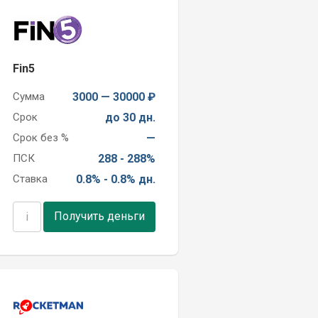
Fin5
Сумма
3000 — 30000 ₽
Срок
до 30 дн.
Срок без %
—
ПСК
288 - 288%
Ставка
0.8% - 0.8% дн.
Получить деньги
i