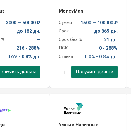
us
MoneyMan
3000 — 50000 ₽
Сумма
1500 — 100000 ₽
до 182 дн.
Срок
до 365 дн.
 %
—
Срок без %
21 дн.
216 - 288%
ПСК
0 - 288%
0.6% - 0.8% дн.
Ставка
0.0% - 0.8% дн.
Получить деньги
Получить деньги
i
дит
Умные Наличные