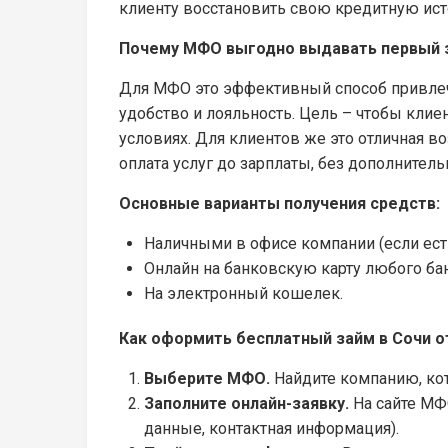
клиенту восстановить свою кредитную ис
Почему МФО выгодно выдавать первый 
Для МФО это эффективный способ привлеч
удобство и лояльность. Цель – чтобы кли
условиях. Для клиентов же это отличная 
оплата услуг до зарплаты, без дополнитель
Основные варианты получения средств:
Наличными в офисе компании (если есть
Онлайн на банковскую карту любого бан
На электронный кошелек.
Как оформить бесплатный займ в Сочи о
Выберите МФО.
Найдите компанию, кот
Заполните онлайн-заявку.
На сайте МФ
данные, контактная информация).