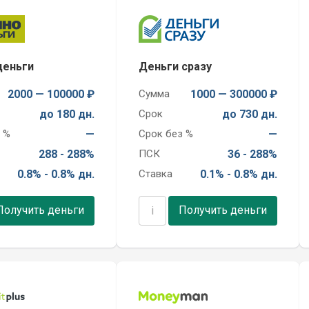
деньги
Деньги сразу
2000 — 100000 ₽
Сумма
1000 — 300000 ₽
до 180 дн.
Срок
до 730 дн.
 %
—
Срок без %
—
288 - 288%
ПСК
36 - 288%
0.8% - 0.8% дн.
Ставка
0.1% - 0.8% дн.
Получить деньги
Получить деньги
i