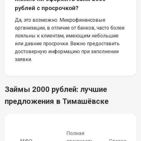
рублей с просрочкой?
Да, это возможно. Микрофинансовые
организации, в отличие от банков, часто более
лояльны к клиентам, имеющим небольшие
или давние просрочки. Важно предоставить
достоверную информацию при заполнении
заявки.
Займы 2000 рублей: лучшие
предложения в Тимашёвске
Полная