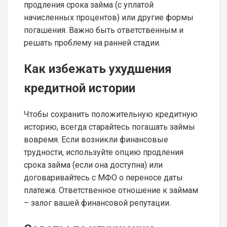
продления срока займа (с уплатой
начисленных процентов) или другие формы
погашения. Важно быть ответственным и
решать проблему на ранней стадии.
Как избежать ухудшения
кредитной истории
Чтобы сохранить положительную кредитную
историю, всегда старайтесь погашать займы
вовремя. Если возникли финансовые
трудности, используйте опцию продления
срока займа (если она доступна) или
договаривайтесь с МФО о переносе даты
платежа. Ответственное отношение к займам
– залог вашей финансовой репутации.