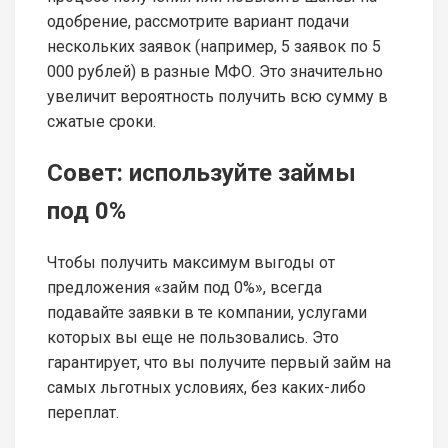
одобрение, рассмотрите вариант подачи
нескольких заявок (например, 5 заявок по 5
000 рублей) в разные МФО. Это значительно
увеличит вероятность получить всю сумму в
сжатые сроки.
Совет: используйте займы
под 0%
Чтобы получить максимум выгоды от
предложения «займ под 0%», всегда
подавайте заявки в те компании, услугами
которых вы еще не пользовались. Это
гарантирует, что вы получите первый займ на
самых льготных условиях, без каких-либо
переплат.