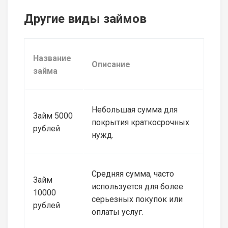
Другие виды займов
Название
Описание
займа
Небольшая сумма для
Займ 5000
покрытия краткосрочных
рублей
нужд.
Средняя сумма, часто
Займ
используется для более
10000
серьезных покупок или
рублей
оплаты услуг.