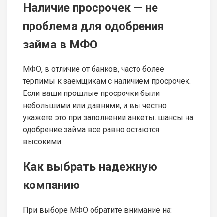
Наличие просрочек — не
проблема для одобрения
займа в МФО
МФО, в отличие от банков, часто более
терпимы к заемщикам с наличием просрочек.
Если ваши прошлые просрочки были
небольшими или давними, и вы честно
укажете это при заполнении анкеты, шансы на
одобрение займа все равно остаются
высокими.
Как выбрать надежную
компанию
При выборе МФО обратите внимание на: