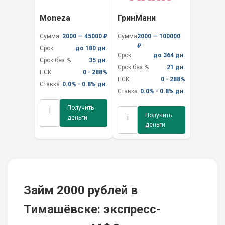
Moneza
ГринМани
Сумма
2000 — 45000 ₽
Сумма
2000 — 100000
₽
Срок
до 180 дн.
Срок
до 364 дн.
Срок без %
35 дн.
Срок без %
21 дн.
ПСК
0 - 288%
ПСК
0 - 288%
Ставка
0.0% - 0.8% дн.
Ставка
0.0% - 0.8% дн.
Получить
i
Получить
i
деньги
деньги
Займ 2000 рублей в
Тимашёвске: экспресс-