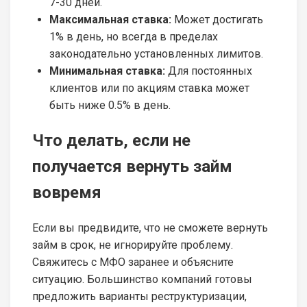
7-30 дней.
Максимальная ставка:
Может достигать
1% в день, но всегда в пределах
законодательно установленных лимитов.
Минимальная ставка:
Для постоянных
клиентов или по акциям ставка может
быть ниже 0.5% в день.
Что делать, если не
получается вернуть займ
вовремя
Если вы предвидите, что не сможете вернуть
займ в срок, не игнорируйте проблему.
Свяжитесь с МФО заранее и объясните
ситуацию. Большинство компаний готовы
предложить варианты реструктуризации,