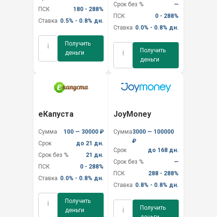
Срок без %
—
ПСК
180 - 288%
ПСК
0 - 288%
Ставка
0.5% - 0.8% дн.
Ставка
0.0% - 0.8% дн.
Получить
i
Получить
i
деньги
деньги
еКапуста
JoyMoney
Сумма
100 — 30000 ₽
Сумма
3000 — 100000
₽
Срок
до 21 дн.
Срок
до 168 дн.
Срок без %
21 дн.
Срок без %
—
ПСК
0 - 288%
ПСК
288 - 288%
Ставка
0.0% - 0.8% дн.
Ставка
0.8% - 0.8% дн.
Получить
i
Получить
i
деньги