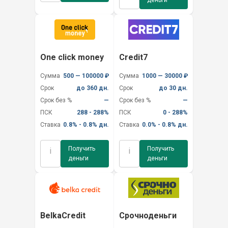
деньги
One click money
Credit7
Сумма
500 — 100000 ₽
Сумма
1000 — 30000 ₽
Срок
до 360 дн.
Срок
до 30 дн.
Срок без %
—
Срок без %
—
ПСК
288 - 288%
ПСК
0 - 288%
Ставка
0.8% - 0.8% дн.
Ставка
0.0% - 0.8% дн.
Получить
Получить
i
i
деньги
деньги
BelkaCredit
Срочноденьги