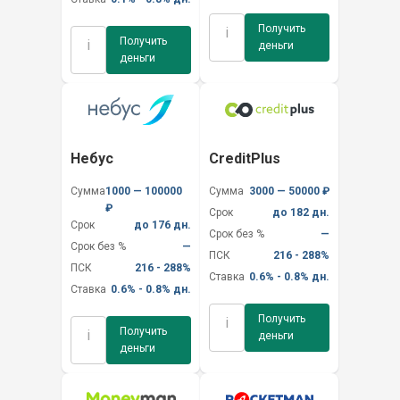
Получить
i
Получить
i
деньги
деньги
Небус
CreditPlus
Сумма
1000 — 100000
Сумма
3000 — 50000 ₽
₽
Срок
до 182 дн.
Срок
до 176 дн.
Срок без %
—
Срок без %
—
ПСК
216 - 288%
ПСК
216 - 288%
Ставка
0.6% - 0.8% дн.
Ставка
0.6% - 0.8% дн.
Получить
i
Получить
i
деньги
деньги