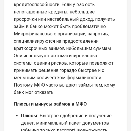
кредитоспособности. Если у вас есть
непогашенные кредиты, небольшие
просрочки или нестабильный доход, получить
займ в банке может быть проблематично.
Микрофинансовые организации, напротив,
специализируются на предоставлении
краткосрочных займов небольшим суммам.
Они используют автоматизированные
системы оценки рисков, которые позволяют
принимать решения гораздо быстрее и с
меньшим количеством формальностей.
Поэтому МФО часто выдают займы тем, кому
банк мог отказать.
Плюсы и минусы займов в МФО
Плюсы:
Быстрое одобрение и получение
денег, минимальный пакет документов
(обычно только паспорт), возможность