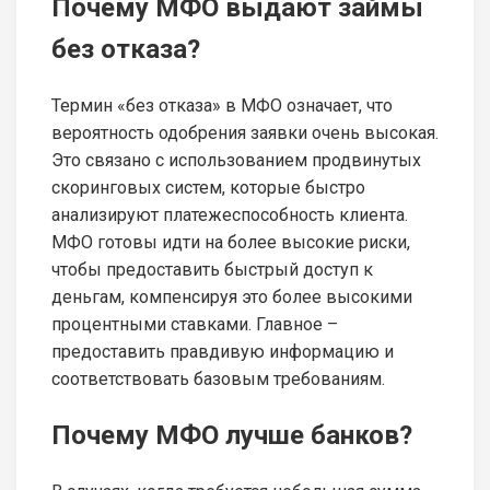
Почему МФО выдают займы
без отказа?
Термин «без отказа» в МФО означает, что
вероятность одобрения заявки очень высокая.
Это связано с использованием продвинутых
скоринговых систем, которые быстро
анализируют платежеспособность клиента.
МФО готовы идти на более высокие риски,
чтобы предоставить быстрый доступ к
деньгам, компенсируя это более высокими
процентными ставками. Главное –
предоставить правдивую информацию и
соответствовать базовым требованиям.
Почему МФО лучше банков?