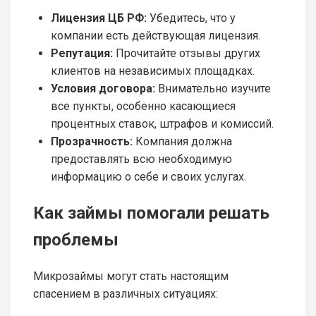
Лицензия ЦБ РФ:
Убедитесь, что у
компании есть действующая лицензия.
Репутация:
Прочитайте отзывы других
клиентов на независимых площадках.
Условия договора:
Внимательно изучите
все пункты, особенно касающиеся
процентных ставок, штрафов и комиссий.
Прозрачность:
Компания должна
предоставлять всю необходимую
информацию о себе и своих услугах.
Как займы помогали решать
проблемы
Микрозаймы могут стать настоящим
спасением в различных ситуациях: