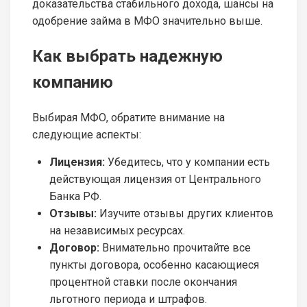
доказательства стабильного дохода, шансы на
одобрение займа в МФО значительно выше.
Как выбрать надежную
компанию
Выбирая МФО, обратите внимание на
следующие аспекты:
Лицензия:
Убедитесь, что у компании есть
действующая лицензия от Центрального
Банка РФ.
Отзывы:
Изучите отзывы других клиентов
на независимых ресурсах.
Договор:
Внимательно прочитайте все
пункты договора, особенно касающиеся
процентной ставки после окончания
льготного периода и штрафов.