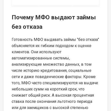
Почему МФО выдают займы
без отказа
Готовность МФО выдавать займы "без отказа"
объясняется их гибким подходом к оценке
клиентов. Они используют
автоматизированные системы,
анализирующие множество данных, в том
числе историю кредитования, социальные
сети и даже поведенческие факторы. Кроме
того, МФО часто специализируются на выдаче
небольших сумм на короткий срок, что
снижает общий риск. А высокая процентная
ставка после окончания льготного периода
или для заемщиков с высокой степенью