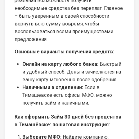
реальная возможность получить
необходимые средства без переплат. Главное
– быть уверенным в своей способности
вернуть всю сумму вовремя, чтобы
воспользоваться всеми преимуществами
предложения.
Основные варианты получения средств:
Онлайн на карту любого банка:
Быстрый
и удобный способ. Деньги зачисляются на
вашу карту мгновенно после одобрения.
Наличными в отделении:
Если в
Тимашёвске есть офисы МФО, можно
получить займ и наличными.
Как оформить Займ 30 дней без процентов
в Тимашёвске: пошаговая инструкция:
Выберите МФО:
Найдите компанию,