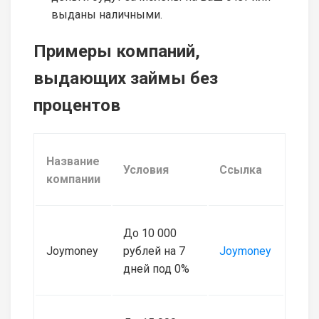
выданы наличными.
Примеры компаний,
выдающих займы без
процентов
Название
Условия
Ссылка
компании
До 10 000
Joymoney
рублей на 7
Joymoney
дней под 0%