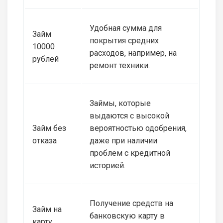
Удобная сумма для
Займ
покрытия средних
10000
расходов, например, на
рублей
ремонт техники.
Займы, которые
выдаются с высокой
Займ без
вероятностью одобрения,
отказа
даже при наличии
проблем с кредитной
историей.
Получение средств на
Займ на
банковскую карту в
карту