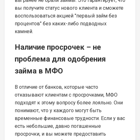
вы ранее не брали займы. Это гарантирует, что
вы получите статус нового клиента и сможете
воспользоваться акцией "первый займ без
процентов" без каких-либо подводных
камней.
Наличие просрочек – не
проблема для одобрения
займа в МФО
В отличие от банков, которые часто
отказывают клиентам с просрочками, МФО
подходят к этому вопросу более лояльно. Они
понимают, что у каждого могут быть
временные финансовые трудности. Если у вас
есть небольшие, давно погашенные
просрочки, и вы можете предоставить