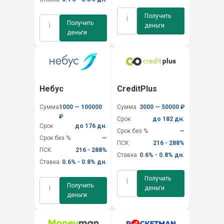
Получить
i
Получить
i
деньги
деньги
Небус
CreditPlus
Сумма
1000 — 100000
Сумма
3000 — 50000 ₽
₽
Срок
до 182 дн.
Срок
до 176 дн.
Срок без %
—
Срок без %
—
ПСК
216 - 288%
ПСК
216 - 288%
Ставка
0.6% - 0.8% дн.
Ставка
0.6% - 0.8% дн.
Получить
i
Получить
i
деньги
деньги