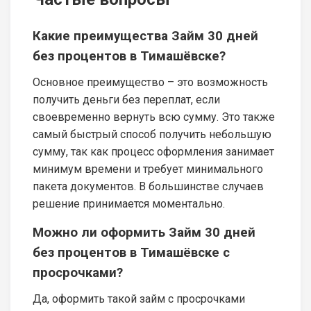
Какие преимущества Займ 30 дней
без процентов в Тимашёвске?
Основное преимущество – это возможность
получить деньги без переплат, если
своевременно вернуть всю сумму. Это также
самый быстрый способ получить небольшую
сумму, так как процесс оформления занимает
минимум времени и требует минимального
пакета документов. В большинстве случаев
решение принимается моментально.
Можно ли оформить Займ 30 дней
без процентов в Тимашёвске с
просрочками?
Да, оформить такой займ с просрочками