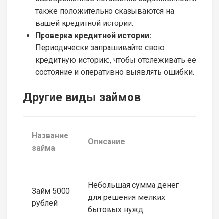
также положительно сказываются на
вашей кредитной истории.
Проверка кредитной истории:
Периодически запрашивайте свою
кредитную историю, чтобы отслеживать ее
состояние и оперативно выявлять ошибки.
Другие виды займов
Название
Описание
займа
Небольшая сумма денег
Займ 5000
для решения мелких
рублей
бытовых нужд.