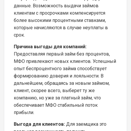
данные. Возможность выдачи займов
клиентам с просрочками компенсируется
более высокими процентными ставками,
которые начисляются в случае неуплаты в
срок.
Причина выгоды для компаний:
Предоставляя первый займ без процентов,
МФО привлекают новых клиентов. Успешный
опыт беспроцентного займа способствует
формированию доверия и лояльности. В
дальнейшем, обращаясь за новым займом,
клиент, скорее всего, выберет ту же
компанию, но уже за платный займ, что
обеспечивает МФО стабильный поток
прибыли.
Выгода для клиентов:
Для заемщика это