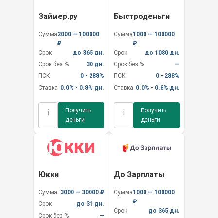
Займер.ру
Быстроденьги
Сумма
2000 — 100000
Сумма
1000 — 100000
₽
₽
Срок
до 365 дн.
Срок
до 1080 дн.
Срок без %
30 дн.
Срок без %
—
ПСК
0 - 288%
ПСК
0 - 288%
Ставка
0.0% - 0.8% дн.
Ставка
0.0% - 0.8% дн.
Получить
Получить
i
i
деньги
деньги
Юкки
До Зарплаты
Сумма
3000 — 30000 ₽
Сумма
1000 — 100000
₽
Срок
до 31 дн.
Срок
до 365 дн.
Срок без %
—