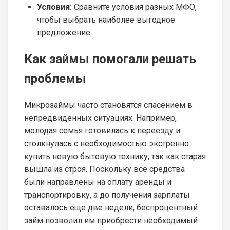
Условия:
Сравните условия разных МФО,
чтобы выбрать наиболее выгодное
предложение.
Как займы помогали решать
проблемы
Микрозаймы часто становятся спасением в
непредвиденных ситуациях. Например,
молодая семья готовилась к переезду и
столкнулась с необходимостью экстренно
купить новую бытовую технику, так как старая
вышла из строя. Поскольку все средства
были направлены на оплату аренды и
транспортировку, а до получения зарплаты
оставалось еще две недели, беспроцентный
займ позволил им приобрести необходимый