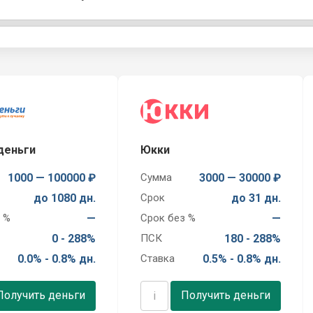
деньги
Юкки
1000 — 100000 ₽
Сумма
3000 — 30000 ₽
до 1080 дн.
Срок
до 31 дн.
 %
—
Срок без %
—
0 - 288%
ПСК
180 - 288%
0.0% - 0.8% дн.
Ставка
0.5% - 0.8% дн.
Получить деньги
Получить деньги
i