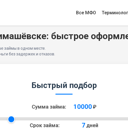
Все МФО
Терминоло
Тимашёвске: быстрое оформл
ые займы в одном месте.
ьги без задержек и отказов.
Быстрый подбор
10000
Сумма займа:
₽
7
Срок займа:
дней