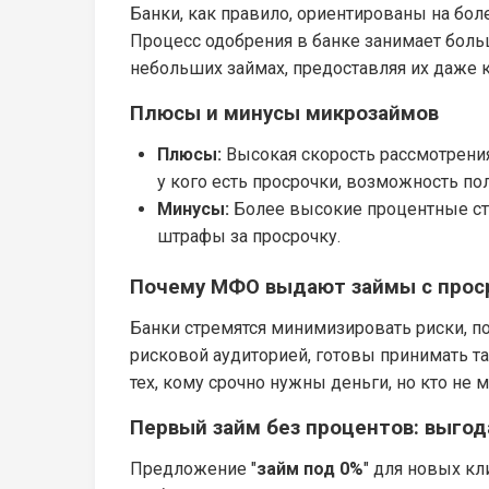
Банки, как правило, ориентированы на бо
Процесс одобрения в банке занимает боль
небольших займах, предоставляя их даже к
Плюсы и минусы микрозаймов
Плюсы:
Высокая скорость рассмотрения
у кого есть просрочки, возможность по
Минусы:
Более высокие процентные ста
штрафы за просрочку.
Почему МФО выдают займы с проср
Банки стремятся минимизировать риски, п
рисковой аудиторией, готовы принимать т
тех, кому срочно нужны деньги, но кто не 
Первый займ без процентов: выгод
Предложение "
займ под 0%
" для новых кл