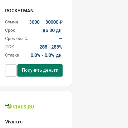
ROCKETMAN
Сумма
3000 — 30000 ₽
Срок
до 30 дн.
Срок без %
—
ПСК
288 - 288%
Ставка
0.8% - 0.8% дн.
Получить деньги
i
Vivus.ru