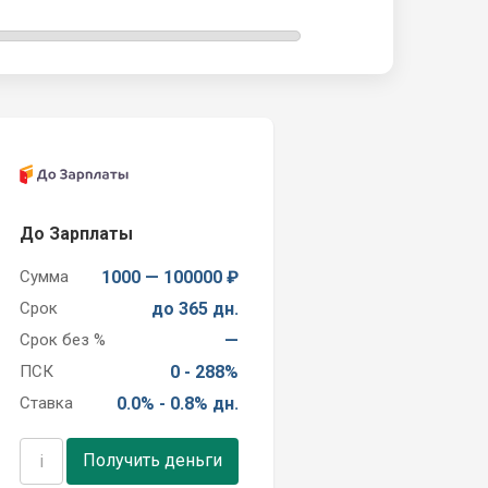
До Зарплаты
Сумма
1000 — 100000 ₽
Срок
до 365 дн.
Срок без %
—
ПСК
0 - 288%
Ставка
0.0% - 0.8% дн.
Получить деньги
i