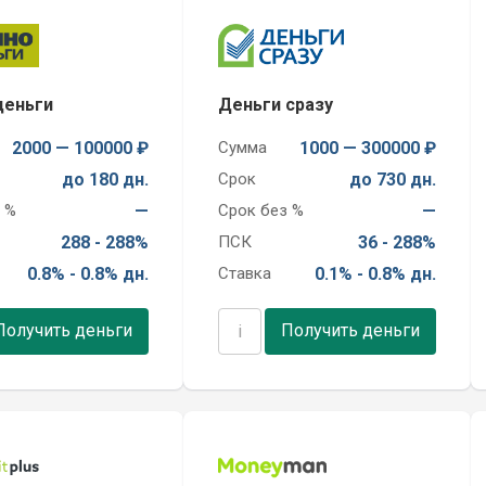
деньги
Деньги сразу
2000 — 100000 ₽
Сумма
1000 — 300000 ₽
до 180 дн.
Срок
до 730 дн.
 %
—
Срок без %
—
288 - 288%
ПСК
36 - 288%
0.8% - 0.8% дн.
Ставка
0.1% - 0.8% дн.
Получить деньги
Получить деньги
i