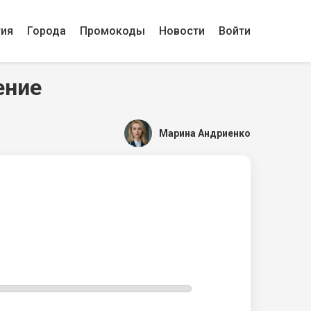
гия
Города
Промокоды
Новости
Войти
ение
Марина Андриенко