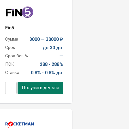
Fin5
Сумма
3000 — 30000 ₽
Срок
до 30 дн.
Срок без %
—
ПСК
288 - 288%
Ставка
0.8% - 0.8% дн.
Получить деньги
i