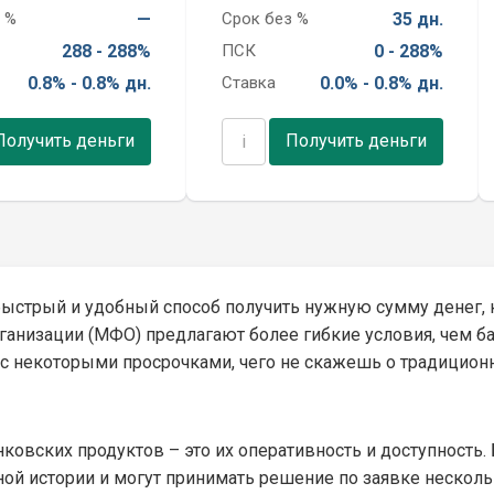
 %
—
Срок без %
35 дн.
288 - 288%
ПСК
0 - 288%
0.8% - 0.8% дн.
Ставка
0.0% - 0.8% дн.
Получить деньги
Получить деньги
i
ыстрый и удобный способ получить нужную сумму денег, к
низации (МФО) предлагают более гибкие условия, чем бан
 с некоторыми просрочками, чего не скажешь о традицион
ковских продуктов – это их оперативность и доступность
ой истории и могут принимать решение по заявке нескол