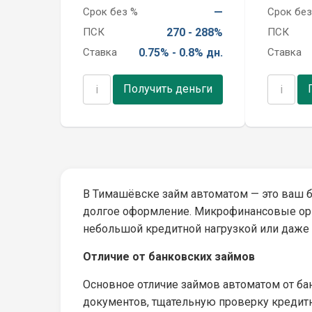
Срок без %
—
Срок без
ПСК
270 - 288%
ПСК
Ставка
0.75% - 0.8% дн.
Ставка
Получить деньги
i
i
В Тимашёвске займ автоматом — это ваш б
долгое оформление. Микрофинансовые орга
небольшой кредитной нагрузкой или даже
Отличие от банковских займов
Основное отличие займов автоматом от бан
документов, тщательную проверку кредитн