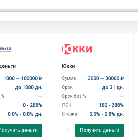
деньги
Юкки
1000 — 100000 ₽
Сумма
3000 — 30000 ₽
до 1080 дн.
Срок
до 31 дн.
 %
—
Срок без %
—
0 - 288%
ПСК
180 - 288%
0.0% - 0.8% дн.
Ставка
0.5% - 0.8% дн.
Получить деньги
Получить деньги
i