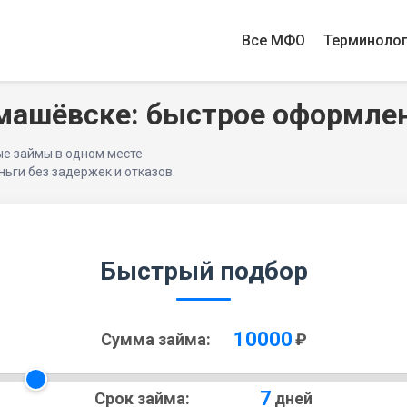
Все МФО
Терминоло
машёвске: быстрое оформле
ые займы в одном месте.
ьги без задержек и отказов.
Быстрый подбор
10000
Сумма займа:
₽
7
Срок займа:
дней