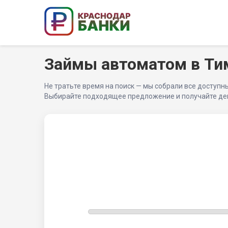
Займы автоматом в Ти
Не тратьте время на поиск — мы собрали все доступн
Выбирайте подходящее предложение и получайте ден