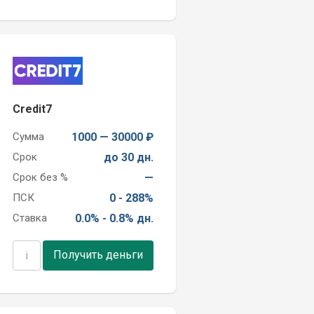
Credit7
Сумма
1000 — 30000 ₽
Срок
до 30 дн.
Срок без %
—
ПСК
0 - 288%
Ставка
0.0% - 0.8% дн.
Получить деньги
i