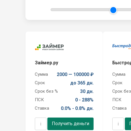
Займер.ру
Быстро
Сумма
2000 — 100000 ₽
Сумма
Срок
до 365 дн.
Срок
Срок без %
30 дн.
Срок без
ПСК
0 - 288%
ПСК
Ставка
0.0% - 0.8% дн.
Ставка
Получить деньги
i
i