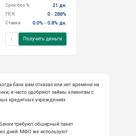
Срок без %
21 дн.
ПСК
0 - 288%
Ставка
0.0% - 0.8% дн.
Получить деньги
i
огда банк вам отказал или нет времени на
ки, и часто одобряют займы клиентам с
ных кредитных учреждениях.
. Банки требуют обширный пакет
ько дней. МФО же используют