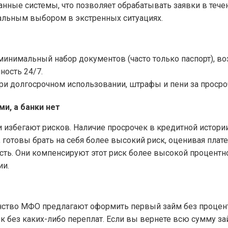
нные системы, что позволяет обрабатывать заявки в тече
еальным выбором в экстренных ситуациях.
минимальный набор документов (часто только паспорт), в
ность 24/7.
и долгосрочном использовании, штрафы и пени за просро
и, а банки нет
и избегают рисков. Наличие просрочек в кредитной истори
 готовы брать на себя более высокий риск, оценивая пла
сть. Они компенсируют этот риск более высокой процентно
ии.
ство МФО предлагают оформить первый займ без проценто
 без каких-либо переплат. Если вы вернете всю сумму за