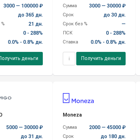
3000 — 100000 ₽
Сумма
3000 — 30000 ₽
до 365 дн.
Срок
до 30 дн.
 %
21 дн.
Срок без %
—
0 - 288%
ПСК
0 - 288%
0.0% - 0.8% дн.
Ставка
0.0% - 0.8% дн.
Получить деньги
Получить деньги
i
O
Moneza
5000 — 30000 ₽
Сумма
2000 — 45000 ₽
до 31 дн.
Срок
до 180 дн.