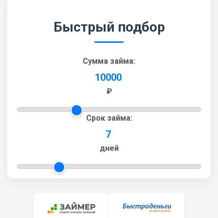
Быстрый подбор
Сумма займа:
10000
₽
Срок займа:
7
дней