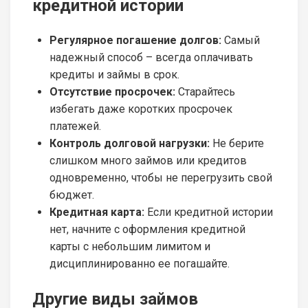
кредитной истории
Регулярное погашение долгов:
Самый
надежный способ – всегда оплачивать
кредиты и займы в срок.
Отсутствие просрочек:
Старайтесь
избегать даже коротких просрочек
платежей.
Контроль долговой нагрузки:
Не берите
слишком много займов или кредитов
одновременно, чтобы не перегрузить свой
бюджет.
Кредитная карта:
Если кредитной истории
нет, начните с оформления кредитной
карты с небольшим лимитом и
дисциплинированно ее погашайте.
Другие виды займов