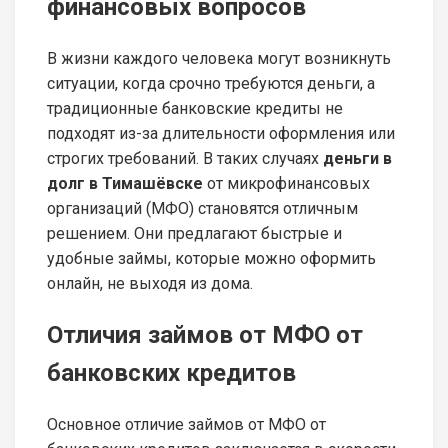
финансовых вопросов
В жизни каждого человека могут возникнуть
ситуации, когда срочно требуются деньги, а
традиционные банковские кредиты не
подходят из-за длительности оформления или
строгих требований. В таких случаях
деньги в
долг в Тимашёвске
от микрофинансовых
организаций (МФО) становятся отличным
решением. Они предлагают быстрые и
удобные займы, которые можно оформить
онлайн, не выходя из дома.
Отличия займов от МФО от
банковских кредитов
Основное отличие займов от МФО от