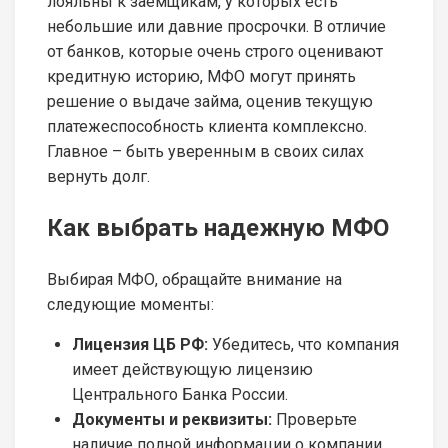
лояльны к заемщикам, у которых есть
небольшие или давние просрочки. В отличие
от банков, которые очень строго оценивают
кредитную историю, МФО могут принять
решение о выдаче займа, оценив текущую
платежеспособность клиента комплексно.
Главное – быть уверенным в своих силах
вернуть долг.
Как выбрать надежную МФО
Выбирая МФО, обращайте внимание на
следующие моменты:
Лицензия ЦБ РФ:
Убедитесь, что компания
имеет действующую лицензию
Центрального Банка России.
Документы и реквизиты:
Проверьте
наличие полной информации о компании