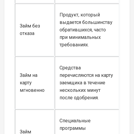
Продукт, который
выдается большинству
Займ без
обратившихся, часто
отказа
при минимальных
требованиях.
Средства
Займ на
перечисляются на карту
карту
заемщика в течение
мгновенно
нескольких минут
после одобрения.
Специальные
программы
Займ