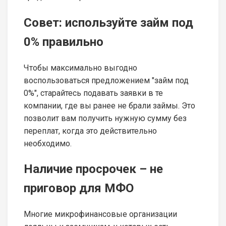
Совет: используйте займ под
0% правильно
Чтобы максимально выгодно
воспользоваться предложением "займ под
0%", старайтесь подавать заявки в те
компании, где вы ранее не брали займы. Это
позволит вам получить нужную сумму без
переплат, когда это действительно
необходимо.
Наличие просрочек – не
приговор для МФО
Многие микрофинансовые организации