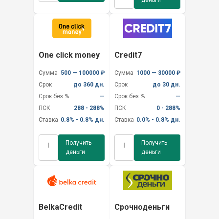
деньги
One click money
Credit7
Сумма
500 — 100000 ₽
Сумма
1000 — 30000 ₽
Срок
до 360 дн.
Срок
до 30 дн.
Срок без %
—
Срок без %
—
ПСК
288 - 288%
ПСК
0 - 288%
Ставка
0.8% - 0.8% дн.
Ставка
0.0% - 0.8% дн.
Получить
Получить
i
i
деньги
деньги
BelkaCredit
Срочноденьги