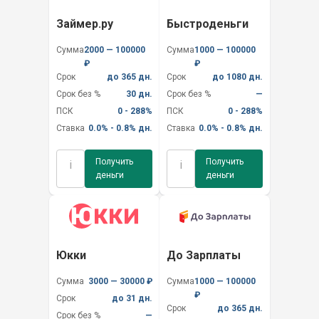
Займер.ру
Быстроденьги
Сумма
2000 — 100000
Сумма
1000 — 100000
₽
₽
Срок
до 365 дн.
Срок
до 1080 дн.
Срок без %
30 дн.
Срок без %
—
ПСК
0 - 288%
ПСК
0 - 288%
Ставка
0.0% - 0.8% дн.
Ставка
0.0% - 0.8% дн.
Получить
Получить
i
i
деньги
деньги
Юкки
До Зарплаты
Сумма
3000 — 30000 ₽
Сумма
1000 — 100000
₽
Срок
до 31 дн.
Срок
до 365 дн.
Срок без %
—