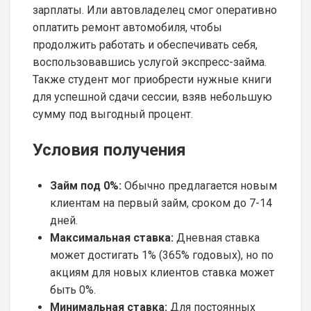
зарплаты. Или автовладелец смог оперативно
оплатить ремонт автомобиля, чтобы
продолжить работать и обеспечивать себя,
воспользовавшись услугой экспресс-займа.
Также студент мог приобрести нужные книги
для успешной сдачи сессии, взяв небольшую
сумму под выгодный процент.
Условия получения
Займ под 0%:
Обычно предлагается новым
клиентам на первый займ, сроком до 7-14
дней.
Максимальная ставка:
Дневная ставка
может достигать 1% (365% годовых), но по
акциям для новых клиентов ставка может
быть 0%.
Минимальная ставка:
Для постоянных