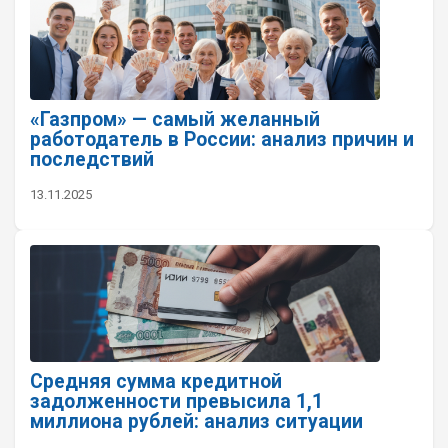
«Газпром» — самый желанный
работодатель в России: анализ причин и
последствий
13.11.2025
Средняя сумма кредитной
задолженности превысила 1,1
миллиона рублей: анализ ситуации