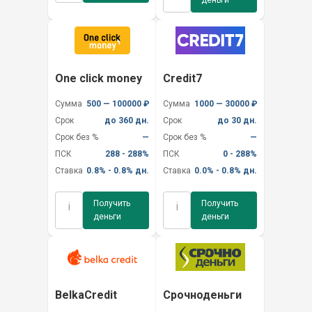
деньги
One click money
Credit7
Сумма
500 — 100000 ₽
Сумма
1000 — 30000 ₽
Срок
до 360 дн.
Срок
до 30 дн.
Срок без %
—
Срок без %
—
ПСК
288 - 288%
ПСК
0 - 288%
Ставка
0.8% - 0.8% дн.
Ставка
0.0% - 0.8% дн.
Получить
Получить
i
i
деньги
деньги
BelkaCredit
Срочноденьги