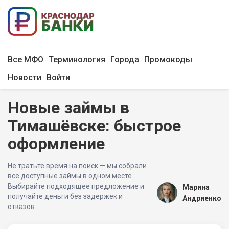
Все МФО
Терминология
Города
Промокоды
Новости
Войти
Новые займы в
Тимашёвске: быстрое
оформление
Не тратьте время на поиск — мы собрали
все доступные займы в одном месте.
Выбирайте подходящее предложение и
Марина
получайте деньги без задержек и
Андриенко
отказов.