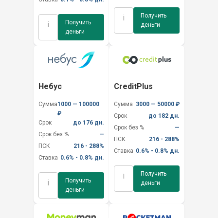
Получить
i
Получить
i
деньги
деньги
Небус
CreditPlus
Сумма
1000 — 100000
Сумма
3000 — 50000 ₽
₽
Срок
до 182 дн.
Срок
до 176 дн.
Срок без %
—
Срок без %
—
ПСК
216 - 288%
ПСК
216 - 288%
Ставка
0.6% - 0.8% дн.
Ставка
0.6% - 0.8% дн.
Получить
i
Получить
i
деньги
деньги