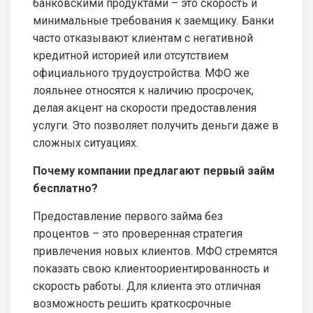
банковскими продуктами – это скорость и
минимальные требования к заемщику. Банки
часто отказывают клиентам с негативной
кредитной историей или отсутствием
официального трудоустройства. МФО же
лояльнее относятся к наличию просрочек,
делая акцент на скорости предоставления
услуги. Это позволяет получить деньги даже в
сложных ситуациях.
Почему компании предлагают первый займ
бесплатно?
Предоставление первого займа без
процентов – это проверенная стратегия
привлечения новых клиентов. МФО стремятся
показать свою клиентоориентированность и
скорость работы. Для клиента это отличная
возможность решить краткосрочные