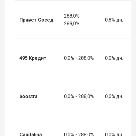
288,0% -
Привет Сосед
0,8% дн.
288,0%
495 Кредит
0,0% - 288,0%
0,0% дн.
boostra
0,0% - 288,0%
0,0% дн.
Capitalina
0,0% - 288,0%
0,0% дн.