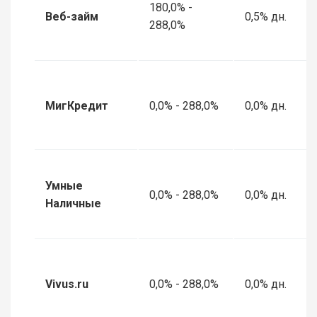
180,0% -
Веб-займ
0,5% дн.
288,0%
МигКредит
0,0% - 288,0%
0,0% дн.
Умные
0,0% - 288,0%
0,0% дн.
Наличные
Vivus.ru
0,0% - 288,0%
0,0% дн.