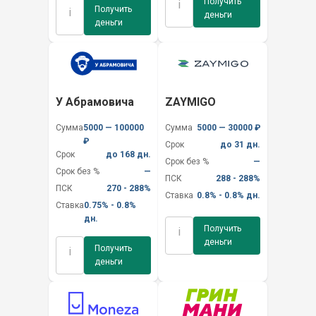
Получить
i
Получить
i
деньги
деньги
У Абрамовича
ZAYMIGO
Сумма
5000 — 100000
Сумма
5000 — 30000 ₽
₽
Срок
до 31 дн.
Срок
до 168 дн.
Срок без %
—
Срок без %
—
ПСК
288 - 288%
ПСК
270 - 288%
Ставка
0.8% - 0.8% дн.
Ставка
0.75% - 0.8%
дн.
Получить
i
деньги
Получить
i
деньги