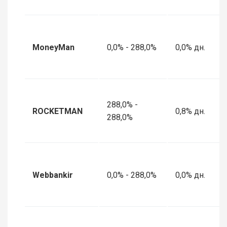
MoneyMan
0,0% - 288,0%
0,0% дн.
288,0% -
ROCKETMAN
0,8% дн.
288,0%
Webbankir
0,0% - 288,0%
0,0% дн.