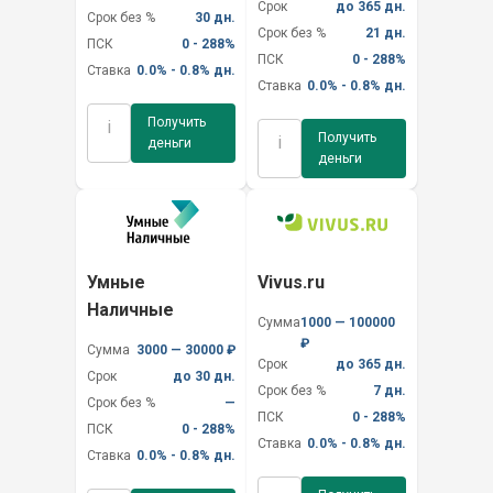
Срок
до 365 дн.
Срок без %
30 дн.
Срок без %
21 дн.
ПСК
0 - 288%
ПСК
0 - 288%
Ставка
0.0% - 0.8% дн.
Ставка
0.0% - 0.8% дн.
Получить
i
Получить
i
деньги
деньги
Умные
Vivus.ru
Наличные
Сумма
1000 — 100000
₽
Сумма
3000 — 30000 ₽
Срок
до 365 дн.
Срок
до 30 дн.
Срок без %
7 дн.
Срок без %
—
ПСК
0 - 288%
ПСК
0 - 288%
Ставка
0.0% - 0.8% дн.
Ставка
0.0% - 0.8% дн.