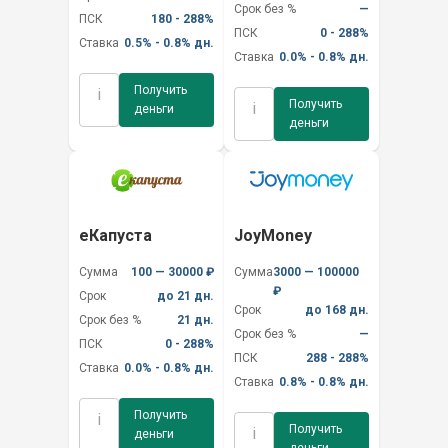
Срок без %
—
ПСК
180 - 288%
ПСК
0 - 288%
Ставка
0.5% - 0.8% дн.
Ставка
0.0% - 0.8% дн.
Получить
i
Получить
i
деньги
деньги
еКапуста
JoyMoney
Сумма
100 — 30000 ₽
Сумма
3000 — 100000
₽
Срок
до 21 дн.
Срок
до 168 дн.
Срок без %
21 дн.
Срок без %
—
ПСК
0 - 288%
ПСК
288 - 288%
Ставка
0.0% - 0.8% дн.
Ставка
0.8% - 0.8% дн.
Получить
i
Получить
i
деньги