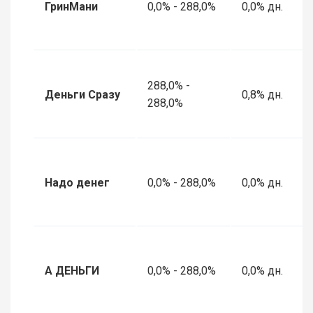
ГринМани
0,0% - 288,0%
0,0% дн.
288,0% -
Деньги Сразу
0,8% дн.
288,0%
Надо денег
0,0% - 288,0%
0,0% дн.
А ДЕНЬГИ
0,0% - 288,0%
0,0% дн.