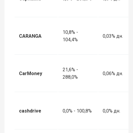
10,8% -
CARANGA
0,03% дн.
104,4%
21,6% -
CarMoney
0,06% дн.
288,0%
cashdrive
0,0% - 100,8%
0,0% дн.