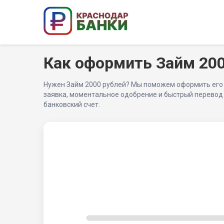
Как оформить Займ 200
Нужен Займ 2000 рублей? Мы поможем оформить его 
заявка, моментальное одобрение и быстрый перевод 
банковский счет.