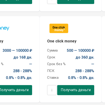
ey
One click money
3000 — 100000 ₽
Сумма
500 — 100000 ₽
до 168 дн.
Срок
до 360 дн.
 %
—
Срок без %
—
288 - 288%
ПСК
288 - 288%
0.8% - 0.8% дн.
Ставка
0.8% - 0.8% дн.
Получить деньги
Получить деньги
i