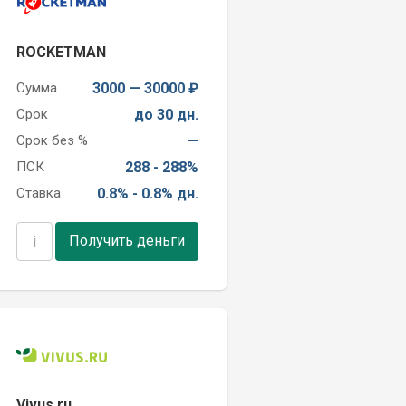
ROCKETMAN
Сумма
3000 — 30000 ₽
Срок
до 30 дн.
Срок без %
—
ПСК
288 - 288%
Ставка
0.8% - 0.8% дн.
Получить деньги
i
Vivus.ru