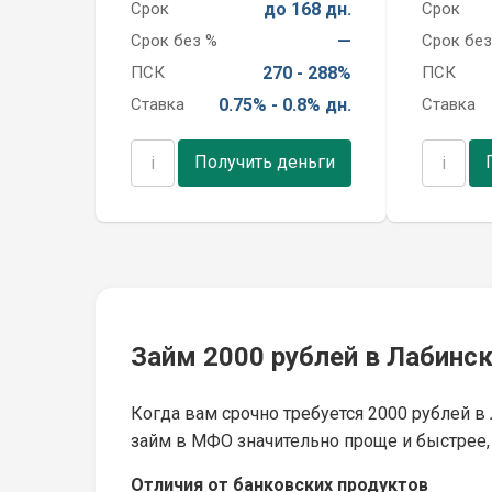
Срок
до 168 дн.
Срок
Срок без %
—
Срок без
ПСК
270 - 288%
ПСК
Ставка
0.75% - 0.8% дн.
Ставка
Получить деньги
i
i
Займ 2000 рублей в Лабинс
Когда вам срочно требуется 2000 рублей 
займ в МФО значительно проще и быстрее, 
Отличия от банковских продуктов