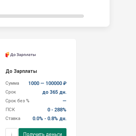
До Зарплаты
Сумма
1000 — 100000 ₽
Срок
до 365 дн.
Срок без %
—
ПСК
0 - 288%
Ставка
0.0% - 0.8% дн.
Получить деньги
i