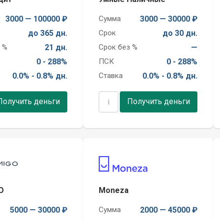
3000 — 100000 ₽
Сумма
3000 — 30000 ₽
до 365 дн.
Срок
до 30 дн.
 %
21 дн.
Срок без %
—
0 - 288%
ПСК
0 - 288%
0.0% - 0.8% дн.
Ставка
0.0% - 0.8% дн.
Получить деньги
Получить деньги
i
O
Moneza
5000 — 30000 ₽
Сумма
2000 — 45000 ₽