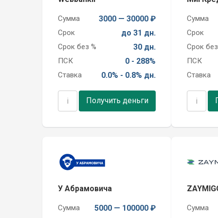
Сумма
3000 — 30000 ₽
Сумма
Срок
до 31 дн.
Срок
Срок без %
30 дн.
Срок без
ПСК
0 - 288%
ПСК
Ставка
0.0% - 0.8% дн.
Ставка
Получить деньги
i
i
У Абрамовича
ZAYMIG
Сумма
5000 — 100000 ₽
Сумма