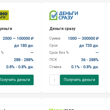
деньги
Деньги сразу
2000 — 100000 ₽
Сумма
1000 — 300000 ₽
до 180 дн.
Срок
до 730 дн.
 %
—
Срок без %
—
288 - 288%
ПСК
36 - 288%
0.8% - 0.8% дн.
Ставка
0.1% - 0.8% дн.
Получить деньги
Получить деньги
i