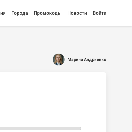
гия
Города
Промокоды
Новости
Войти
Марина Андриенко