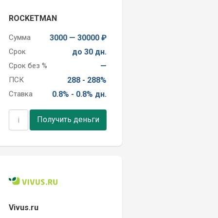
ROCKETMAN
Сумма
3000 — 30000 ₽
Срок
до 30 дн.
Срок без %
—
ПСК
288 - 288%
Ставка
0.8% - 0.8% дн.
Получить деньги
i
Vivus.ru