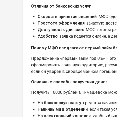
Отличия от банковских услуг
Скорость принятия решений
: МФО одо
Простота оформления
: зачастую дост
Доступность для всех
: МФО готовы ра
Удобство
: заявка подается онлайн, а д
Почему МФО предлагают первый займ б
Предложение «первый займ под 0%» – это 
сформировать лояльную аудиторию, рассчи
если он уверен в своевременном погашени
Основные способы получения денег
Получить 10000 рублей в Тимашёвске мо
На банковскую карту
: средства зачис
Наличными в отделении
: если такая у
На электронный кошелек
: удобный ва