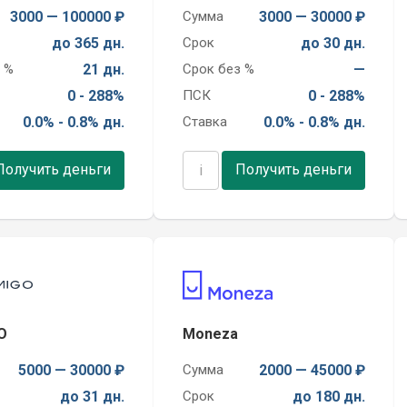
3000 — 100000 ₽
Сумма
3000 — 30000 ₽
до 365 дн.
Срок
до 30 дн.
 %
21 дн.
Срок без %
—
0 - 288%
ПСК
0 - 288%
0.0% - 0.8% дн.
Ставка
0.0% - 0.8% дн.
Получить деньги
Получить деньги
i
O
Moneza
5000 — 30000 ₽
Сумма
2000 — 45000 ₽
до 31 дн.
Срок
до 180 дн.