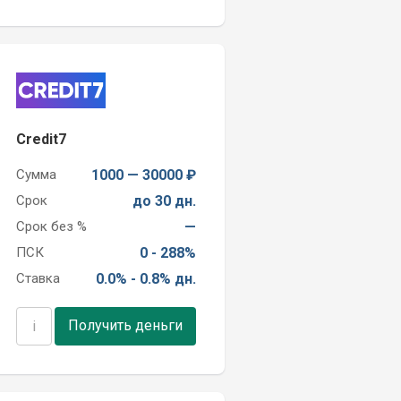
Credit7
Сумма
1000 — 30000 ₽
Срок
до 30 дн.
Срок без %
—
ПСК
0 - 288%
Ставка
0.0% - 0.8% дн.
Получить деньги
i