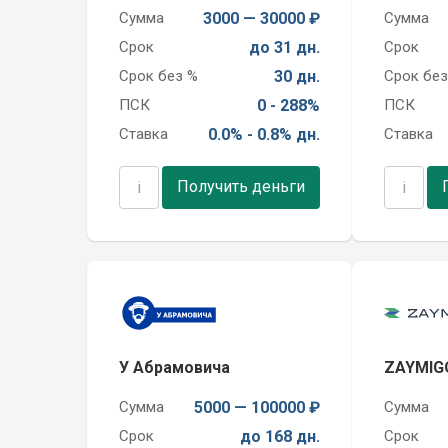
Сумма
3000 — 30000 ₽
Сумма
Срок
до 31 дн.
Срок
Срок без %
30 дн.
Срок без
ПСК
0 - 288%
ПСК
Ставка
0.0% - 0.8% дн.
Ставка
Получить деньги
i
i
У Абрамовича
ZAYMIG
Сумма
5000 — 100000 ₽
Сумма
Срок
до 168 дн.
Срок