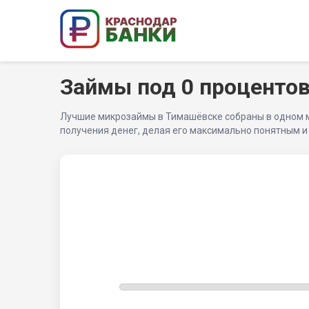
Займы под 0 проценто
Лучшие микрозаймы в Тимашёвске собраны в одном 
получения денег, делая его максимально понятным и