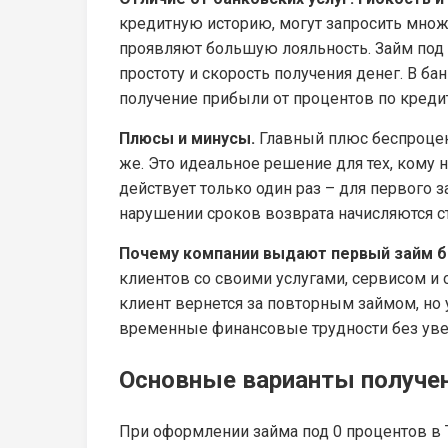
кредитную историю, могут запросить множ
проявляют большую лояльность. Займ под 
простоту и скорость получения денег. В б
получение прибыли от процентов по креди
Плюсы и минусы.
Главный плюс беспроцент
же. Это идеальное решение для тех, кому 
действует только один раз – для первого з
нарушении сроков возврата начисляются 
Почему компании выдают первый займ б
клиентов со своими услугами, сервисом и
клиент вернется за повторным займом, но 
временные финансовые трудности без увел
Основные варианты получе
При оформлении займа под 0 процентов в