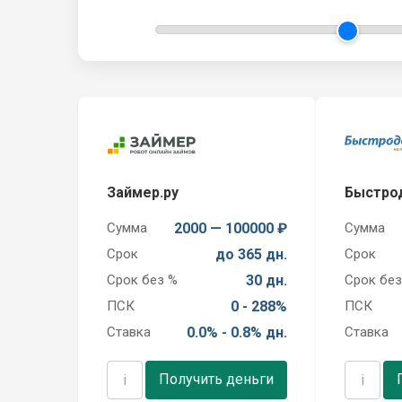
Займер.ру
Быстро
Сумма
2000 — 100000 ₽
Сумма
Срок
до 365 дн.
Срок
Срок без %
30 дн.
Срок без
ПСК
0 - 288%
ПСК
Ставка
0.0% - 0.8% дн.
Ставка
Получить деньги
i
i