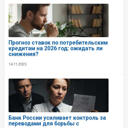
Прогноз ставок по потребительским
кредитам на 2026 год: ожидать ли
снижения?
14.11.2025
Банк России усиливает контроль за
переводами для борьбы с