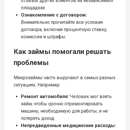
отзывы других клиентов на независимых
площадках.
Ознакомление с договором:
Внимательно прочитайте все условия
договора, включая процентную ставку,
комиссии и штрафы.
Как займы помогали решать
проблемы
Микрозаймы часто выручают в самых разных
ситуациях. Например:
Ремонт автомобиля:
Человек мог взять
займ, чтобы срочно отремонтировать
машину, необходимую для работы, и не
потерять доход.
Непредвиденные медицинские расходы: