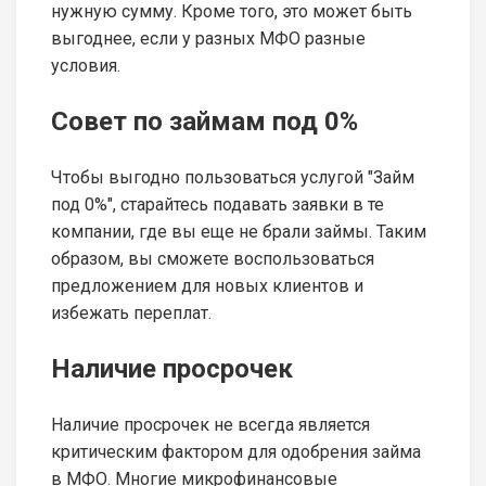
нужную сумму. Кроме того, это может быть
выгоднее, если у разных МФО разные
условия.
Совет по займам под 0%
Чтобы выгодно пользоваться услугой "Займ
под 0%", старайтесь подавать заявки в те
компании, где вы еще не брали займы. Таким
образом, вы сможете воспользоваться
предложением для новых клиентов и
избежать переплат.
Наличие просрочек
Наличие просрочек не всегда является
критическим фактором для одобрения займа
в МФО. Многие микрофинансовые