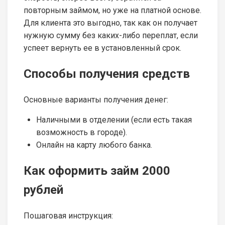
повторным займом, но уже на платной основе.
Для клиента это выгодно, так как он получает
нужную сумму без каких-либо переплат, если
успеет вернуть ее в установленный срок.
Способы получения средств
Основные варианты получения денег:
Наличными в отделении (если есть такая
возможность в городе).
Онлайн на карту любого банка.
Как оформить займ 2000
рублей
Пошаговая инструкция: