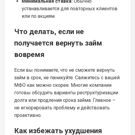
Минимальная ставка:
Обычно
устанавливается для повторных клиентов
или по акциям.
Что делать, если не
получается вернуть займ
вовремя
Если вы понимаете, что не сможете вернуть
займ в срок, не паникуйте. Свяжитесь с вашей
МФО как можно скорее. Многие компании
готовы обсудить варианты реструктуризации
долга или продления срока займа. Главное –
не игнорировать проблему и действовать
проактивно.
Как избежать ухудшения