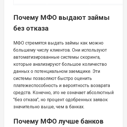
Почему МФО выдают займы
без отказа
МФО стремятся выдать займы как можно
большему числу клиентов. Они используют
автоматизированные системы скоринга,
которые анализируют большое количество
данных о потенциальном заемщике. Эти
системы позволяют быстро оценить
платежеспособность и вероятность возврата
средств. Конечно, это не означает абсолютный
"без отказа", но процент одобренных заявок
значительно выше, чем в банках.
Почему МФО лучше банков