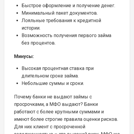
Быстрое оформление и получение денег.
Минимальный пакет документов.
Лояльные требования к кредитной
истории.
Возможность получения первого займа
без процентов.
Минусы:
Высокая процентная ставка при
длительном сроке займа.
Небольшие суммы и сроки.
Почему банки не выдают займы с
просрочками, а МФО выдают? Банки
работают с более крупными суммами и
имеют более строгие правила оценки рисков.
Для них клиент с просроченной