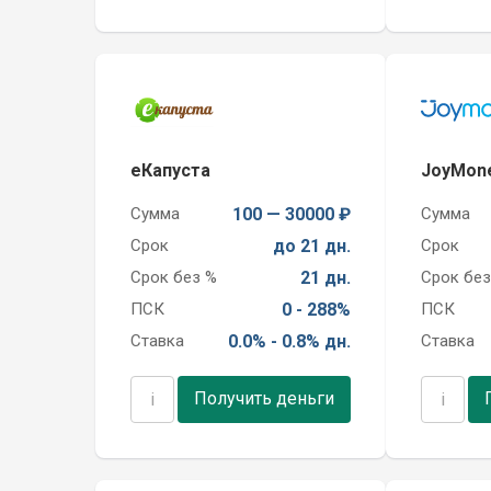
еКапуста
JoyMon
Сумма
100 — 30000 ₽
Сумма
Срок
до 21 дн.
Срок
Срок без %
21 дн.
Срок без
ПСК
0 - 288%
ПСК
Ставка
0.0% - 0.8% дн.
Ставка
Получить деньги
i
i