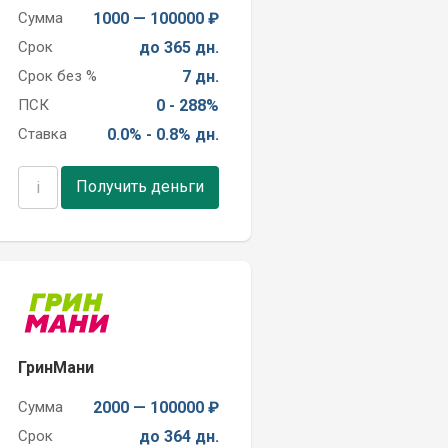
Сумма
1000 — 100000 ₽
Срок
до 365 дн.
Срок без %
7 дн.
ПСК
0 - 288%
Ставка
0.0% - 0.8% дн.
Получить деньги
i
ГринМани
Сумма
2000 — 100000 ₽
Срок
до 364 дн.