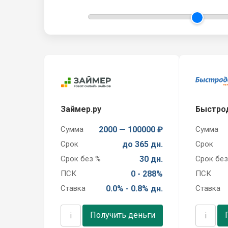
Займер.ру
Быстро
Сумма
2000 — 100000 ₽
Сумма
Срок
до 365 дн.
Срок
Срок без %
30 дн.
Срок без
ПСК
0 - 288%
ПСК
Ставка
0.0% - 0.8% дн.
Ставка
Получить деньги
i
i