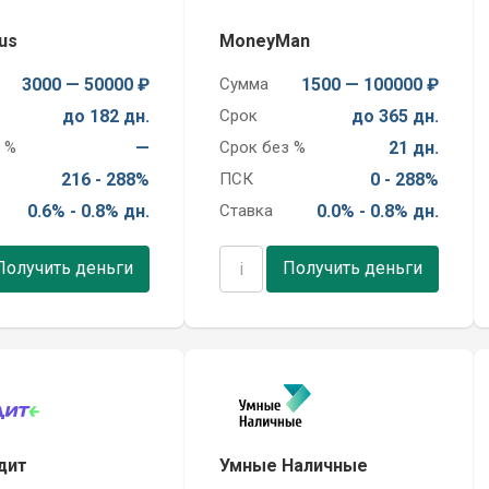
us
MoneyMan
3000 — 50000 ₽
Сумма
1500 — 100000 ₽
до 182 дн.
Срок
до 365 дн.
 %
—
Срок без %
21 дн.
216 - 288%
ПСК
0 - 288%
0.6% - 0.8% дн.
Ставка
0.0% - 0.8% дн.
Получить деньги
Получить деньги
i
дит
Умные Наличные