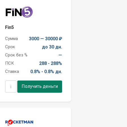
Fin5
Сумма
3000 — 30000 ₽
Срок
до 30 дн.
Срок без %
—
ПСК
288 - 288%
Ставка
0.8% - 0.8% дн.
Получить деньги
i