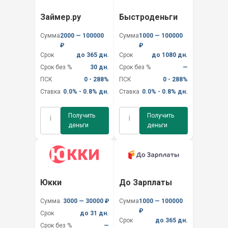
Займер.ру
Быстроденьги
Сумма
2000 — 100000
Сумма
1000 — 100000
₽
₽
Срок
до 365 дн.
Срок
до 1080 дн.
Срок без %
30 дн.
Срок без %
—
ПСК
0 - 288%
ПСК
0 - 288%
Ставка
0.0% - 0.8% дн.
Ставка
0.0% - 0.8% дн.
Получить
Получить
i
i
деньги
деньги
Юкки
До Зарплаты
Сумма
3000 — 30000 ₽
Сумма
1000 — 100000
₽
Срок
до 31 дн.
Срок
до 365 дн.
Срок без %
—