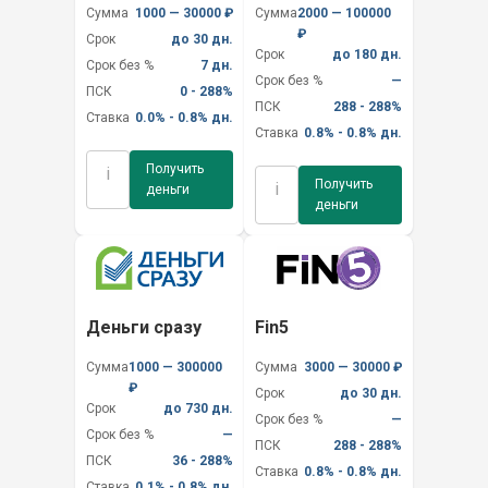
Сумма
1000 — 30000 ₽
Сумма
2000 — 100000
₽
Срок
до 30 дн.
Срок
до 180 дн.
Срок без %
7 дн.
Срок без %
—
ПСК
0 - 288%
ПСК
288 - 288%
Ставка
0.0% - 0.8% дн.
Ставка
0.8% - 0.8% дн.
Получить
i
Получить
i
деньги
деньги
Деньги сразу
Fin5
Сумма
1000 — 300000
Сумма
3000 — 30000 ₽
₽
Срок
до 30 дн.
Срок
до 730 дн.
Срок без %
—
Срок без %
—
ПСК
288 - 288%
ПСК
36 - 288%
Ставка
0.8% - 0.8% дн.
Ставка
0.1% - 0.8% дн.