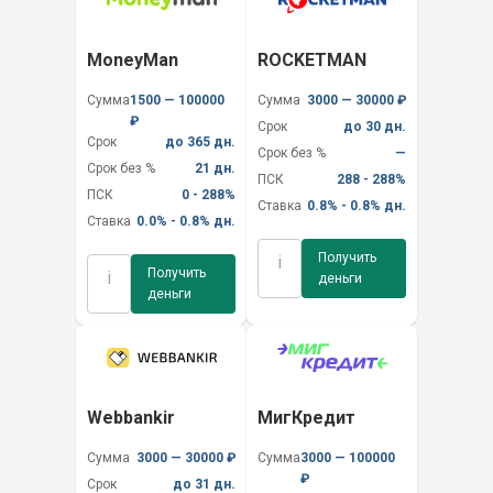
MoneyMan
ROCKETMAN
Сумма
1500 — 100000
Сумма
3000 — 30000 ₽
₽
Срок
до 30 дн.
Срок
до 365 дн.
Срок без %
—
Срок без %
21 дн.
ПСК
288 - 288%
ПСК
0 - 288%
Ставка
0.8% - 0.8% дн.
Ставка
0.0% - 0.8% дн.
Получить
i
Получить
i
деньги
деньги
Webbankir
МигКредит
Сумма
3000 — 30000 ₽
Сумма
3000 — 100000
₽
Срок
до 31 дн.