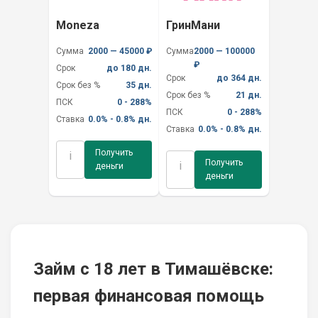
Moneza
ГринМани
Сумма
2000 — 45000 ₽
Сумма
2000 — 100000
₽
Срок
до 180 дн.
Срок
до 364 дн.
Срок без %
35 дн.
Срок без %
21 дн.
ПСК
0 - 288%
ПСК
0 - 288%
Ставка
0.0% - 0.8% дн.
Ставка
0.0% - 0.8% дн.
Получить
i
Получить
i
деньги
деньги
Займ с 18 лет в Тимашёвске:
первая финансовая помощь