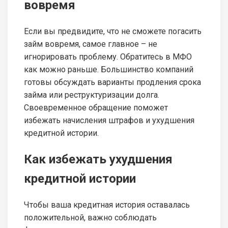
вовремя
Если вы предвидите, что не сможете погасить
займ вовремя, самое главное – не
игнорировать проблему. Обратитесь в МФО
как можно раньше. Большинство компаний
готовы обсуждать варианты продления срока
займа или реструктуризации долга.
Своевременное обращение поможет
избежать начисления штрафов и ухудшения
кредитной истории.
Как избежать ухудшения
кредитной истории
Чтобы ваша кредитная история оставалась
положительной, важно соблюдать