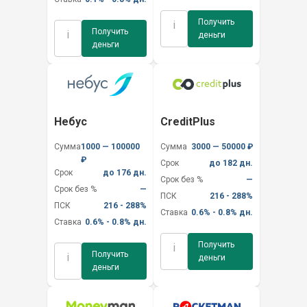
Получить
i
Получить
i
деньги
деньги
Небус
CreditPlus
Сумма
1000 — 100000
Сумма
3000 — 50000 ₽
₽
Срок
до 182 дн.
Срок
до 176 дн.
Срок без %
—
Срок без %
—
ПСК
216 - 288%
ПСК
216 - 288%
Ставка
0.6% - 0.8% дн.
Ставка
0.6% - 0.8% дн.
Получить
i
Получить
i
деньги
деньги