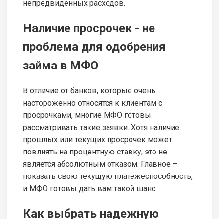
непредвиденных расходов.
Наличие просрочек - не
проблема для одобрения
займа в МФО
В отличие от банков, которые очень
настороженно относятся к клиентам с
просрочками, многие МФО готовы
рассматривать такие заявки. Хотя наличие
прошлых или текущих просрочек может
повлиять на процентную ставку, это не
является абсолютным отказом. Главное –
показать свою текущую платежеспособность,
и МФО готовы дать вам такой шанс.
Как выбрать надежную