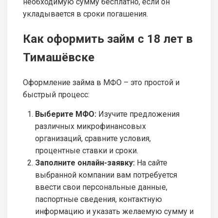
необходимую сумму бесплатно, если он
укладывается в сроки погашения.
Как оформить займ с 18 лет в
Тимашёвске
Оформление займа в МФО – это простой и
быстрый процесс:
Выберите МФО:
Изучите предложения
различных микрофинансовых
организаций, сравните условия,
процентные ставки и сроки.
Заполните онлайн-заявку:
На сайте
выбранной компании вам потребуется
ввести свои персональные данные,
паспортные сведения, контактную
информацию и указать желаемую сумму и