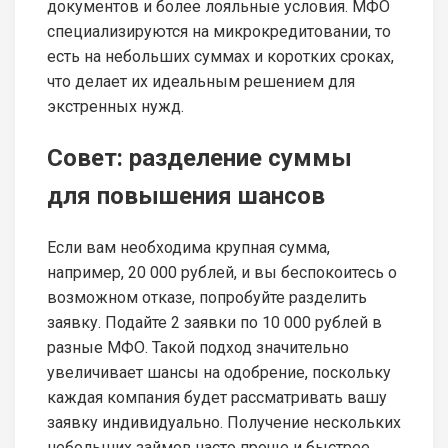
документов и более лояльные условия. МФО
специализируются на микрокредитовании, то
есть на небольших суммах и коротких сроках,
что делает их идеальным решением для
экстренных нужд.
Совет: разделение суммы
для повышения шансов
Если вам необходима крупная сумма,
например, 20 000 рублей, и вы беспокоитесь о
возможном отказе, попробуйте разделить
заявку. Подайте 2 заявки по 10 000 рублей в
разные МФО. Такой подход значительно
увеличивает шансы на одобрение, поскольку
каждая компания будет рассматривать вашу
заявку индивидуально. Получение нескольких
небольших займов часто проще и быстрее,