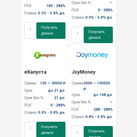
Срок без %
—
ПСК
180 - 288%
ПСК
0 - 288%
Ставка
0.5% - 0.8% дн.
Ставка
0.0% - 0.8% дн.
Получить
i
Получить
i
деньги
деньги
еКапуста
JoyMoney
Сумма
100 — 30000 ₽
Сумма
3000 — 100000
₽
Срок
до 21 дн.
Срок
до 168 дн.
Срок без %
21 дн.
Срок без %
—
ПСК
0 - 288%
ПСК
288 - 288%
Ставка
0.0% - 0.8% дн.
Ставка
0.8% - 0.8% дн.
Получить
i
Получить
i
деньги