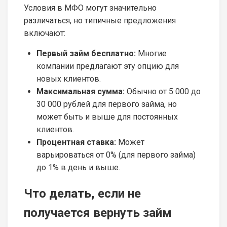
Условия в МФО могут значительно
различаться, но типичные предложения
включают:
Первый займ бесплатно:
Многие
компании предлагают эту опцию для
новых клиентов.
Максимальная сумма:
Обычно от 5 000 до
30 000 рублей для первого займа, но
может быть и выше для постоянных
клиентов.
Процентная ставка:
Может
варьироваться от 0% (для первого займа)
до 1% в день и выше.
Что делать, если не
получается вернуть займ