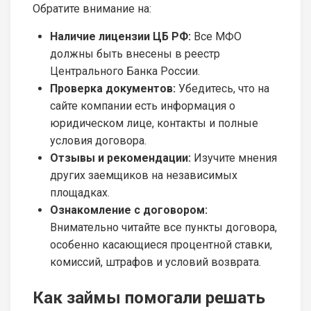
Обратите внимание на:
Наличие лицензии ЦБ РФ:
Все МФО
должны быть внесены в реестр
Центрального Банка России.
Проверка документов:
Убедитесь, что на
сайте компании есть информация о
юридическом лице, контакты и полные
условия договора.
Отзывы и рекомендации:
Изучите мнения
других заемщиков на независимых
площадках.
Ознакомление с договором:
Внимательно читайте все пункты договора,
особенно касающиеся процентной ставки,
комиссий, штрафов и условий возврата.
Как займы помогали решать