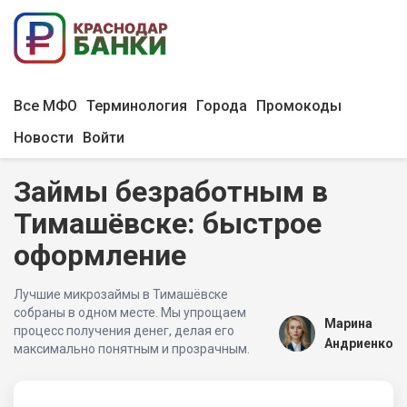
Все МФО
Терминология
Города
Промокоды
Новости
Войти
Займы безработным в
Тимашёвске: быстрое
оформление
Лучшие микрозаймы в Тимашёвске
собраны в одном месте. Мы упрощаем
Марина
процесс получения денег, делая его
Андриенко
максимально понятным и прозрачным.