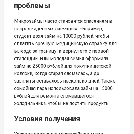
проблемы
Микрозаймы часто становятся спасением в
непредвиденных ситуациях. Например,
студент взял займ на 10000 рублей, чтобы
оплатить срочную медицинскую справку для
выезда за границу, и вернул его с первой
стипендии. Или молодая семья оформила
займ на 25000 рублей для покупки детской
коляски, когда старая сломалась, а до
зарплаты оставалось несколько дней. Также
семейная пара использовала займ на 15000
рублей для ремонта сломавшегося
холодильника, чтобы не портить продукты.
Условия получения