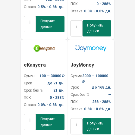
ПСК
0 - 288%
Ставка
0.5% - 0.8% дн.
Ставка
0.0% - 0.8% дн.
Получить
i
Получить
i
деньги
деньги
еКапуста
JoyMoney
Сумма
100 — 30000 ₽
Сумма
3000 — 100000
₽
Срок
до 21 дн.
Срок
до 168 дн.
Срок без %
21 дн.
Срок без %
—
ПСК
0 - 288%
ПСК
288 - 288%
Ставка
0.0% - 0.8% дн.
Ставка
0.8% - 0.8% дн.
Получить
i
Получить
i
деньги
деньги