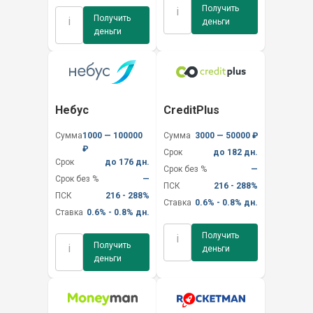
Получить
i
Получить
i
деньги
деньги
Небус
CreditPlus
Сумма
1000 — 100000
Сумма
3000 — 50000 ₽
₽
Срок
до 182 дн.
Срок
до 176 дн.
Срок без %
—
Срок без %
—
ПСК
216 - 288%
ПСК
216 - 288%
Ставка
0.6% - 0.8% дн.
Ставка
0.6% - 0.8% дн.
Получить
i
Получить
i
деньги
деньги