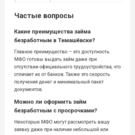
Частые вопросы
Какие преимущества займа
безработным в Тимашёвске?
Главное преимущество – это доступность.
МФО готовы выдать займ даже при
отсутствии официального трудоустройства, что
отличает их от банков. Также это скорость
получения денег и минимальный пакет
документов.
Можно ли оформить займ
безработным с просрочками?
Некоторые МФО могут рассмотреть вашу
заявку даже при наличии небольшой или