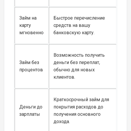
Займ на
Быстрое перечисление
карту
средств на вашу
мгновенно
банковскую карту.
Возможность получить
Займ без
деньги без переплат,
процентов
обычно для новых
клиентов.
Краткосрочный займ для
Деньги до
покрытия расходов до
зарплаты
получения основного
дохода.