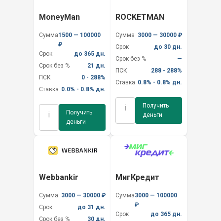
MoneyMan
ROCKETMAN
Сумма
1500 — 100000
Сумма
3000 — 30000 ₽
₽
Срок
до 30 дн.
Срок
до 365 дн.
Срок без %
—
Срок без %
21 дн.
ПСК
288 - 288%
ПСК
0 - 288%
Ставка
0.8% - 0.8% дн.
Ставка
0.0% - 0.8% дн.
Получить
i
Получить
i
деньги
деньги
Webbankir
МигКредит
Сумма
3000 — 30000 ₽
Сумма
3000 — 100000
₽
Срок
до 31 дн.
Срок
до 365 дн.
Срок без %
30 дн.