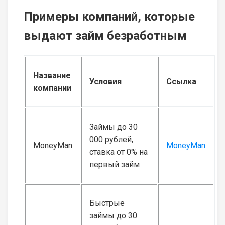
Примеры компаний, которые
выдают займ безработным
Название
Условия
Ссылка
компании
Займы до 30
000 рублей,
MoneyMan
MoneyMan
ставка от 0% на
первый займ
Быстрые
займы до 30