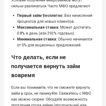
Условия получения микрозаймов могут
сильно различаться. Часто МФО предлагают:
Первый займ бесплатно:
Без начисления
процентов для новых клиентов.
Максимальная ставка:
Может достигать
0.8% в день (или 292% годовых).
Минимальная ставка:
Обычно начинается
от 0% для акционных предложений.
Что делать, если не
получается вернуть займ
вовремя
Если вы понимаете, что не сможете вернуть
займ в срок, не паникуйте. Свяжитесь с МФО
как можно скорее. Обсудите возможность
продления срока займа (пролонгации) или