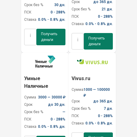
Срок
до 365 дн.
Срок без %
30 дн.
Срок без %
21 дн.
ПСК
0 - 288%
ПСК
0 - 288%
Ставка
0.0% - 0.8% дн.
Ставка
0.0% - 0.8% дн.
Получить
i
Получить
i
деньги
деньги
Умные
Vivus.ru
Наличные
Сумма
1000 — 100000
₽
Сумма
3000 — 30000 ₽
Срок
до 365 дн.
Срок
до 30 дн.
Срок без %
7 дн.
Срок без %
—
ПСК
0 - 288%
ПСК
0 - 288%
Ставка
0.0% - 0.8% дн.
Ставка
0.0% - 0.8% дн.