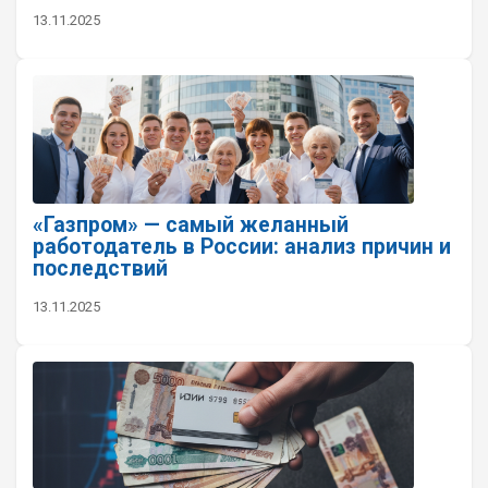
13.11.2025
«Газпром» — самый желанный
работодатель в России: анализ причин и
последствий
13.11.2025