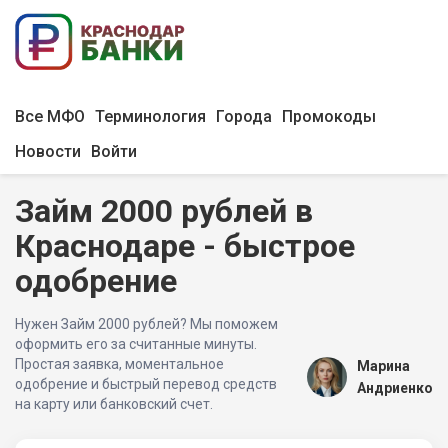
Все МФО
Терминология
Города
Промокоды
Новости
Войти
Займ 2000 рублей в
Краснодаре - быстрое
одобрение
Нужен Займ 2000 рублей? Мы поможем
оформить его за считанные минуты.
Простая заявка, моментальное
Марина
одобрение и быстрый перевод средств
Андриенко
на карту или банковский счет.