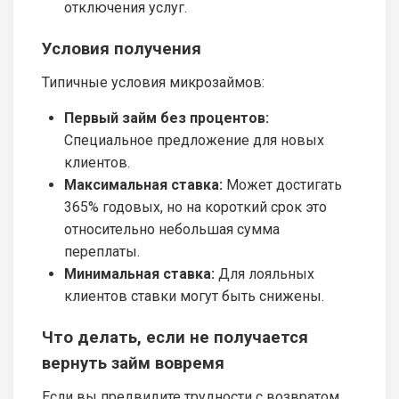
отключения услуг.
Условия получения
Типичные условия микрозаймов:
Первый займ без процентов:
Специальное предложение для новых
клиентов.
Максимальная ставка:
Может достигать
365% годовых, но на короткий срок это
относительно небольшая сумма
переплаты.
Минимальная ставка:
Для лояльных
клиентов ставки могут быть снижены.
Что делать, если не получается
вернуть займ вовремя
Если вы предвидите трудности с возвратом