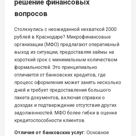
решение финансовых
вопросов
Столкнулись с неожиданной нехваткой 2000
рублей в Краснодаре? Микрофинансовые
организации (МФО) предлагают оперативный
выход из ситуации, предоставляя займы на
короткий срок с минимальным количеством
формальностей. Это принципиально
отличается от банковских кредитов, где
процесс оформления может занять несколько
дней и требует предоставления большого
пакета документов, включая справки о
доходах и подтверждение отсутствия других
задолженностей. МФО более гибки в оценке
кредитоспособности клиентов.
Отличия от банковских услуг:
Основное