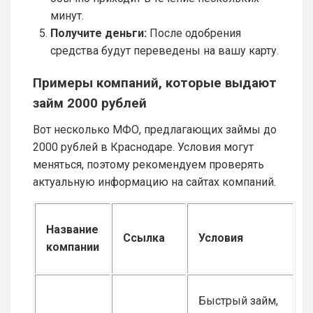
минут.
Получите деньги:
После одобрения
средства будут переведены на вашу карту.
Примеры компаний, которые выдают
займ 2000 рублей
Вот несколько МФО, предлагающих займы до
2000 рублей в Краснодаре. Условия могут
меняться, поэтому рекомендуем проверять
актуальную информацию на сайтах компаний.
Название
Ссылка
Условия
компании
Быстрый займ,