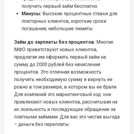
получить первый займ бесплатно.
Минусы:
Высокие процентные ставки для
повторных клиентов, короткие сроки
погашения, небольшие лимиты.
Займ до зарплаты без процентов:
Многие
МФО приветствуют новых клиентов,
предлагая им оформить первый займ на
сумму до 2000 рублей без начисления
процентов. Это отличная возможность
получить необходимую сумму и вернуть ее
ровно в том размере, в котором вы ее брали.
Для компаний это маркетинговый ход: они
привлекают новых клиентов, рассчитывая на
их лояльность и последующее обращение за
платными займами. Для вас это чистая выгода
– деньги без переплаты.