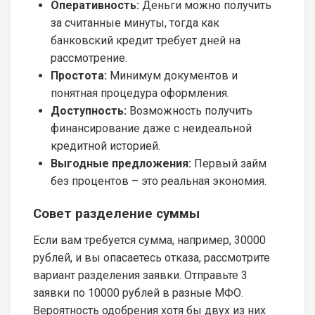
Оперативность:
Деньги можно получить
за считанные минуты, тогда как
банковский кредит требует дней на
рассмотрение.
Простота:
Минимум документов и
понятная процедура оформления.
Доступность:
Возможность получить
финансирование даже с неидеальной
кредитной историей.
Выгодные предложения:
Первый займ
без процентов – это реальная экономия.
Совет разделение суммы
Если вам требуется сумма, например, 30000
рублей, и вы опасаетесь отказа, рассмотрите
вариант разделения заявки. Отправьте 3
заявки по 10000 рублей в разные МФО.
Вероятность одобрения хотя бы двух из них