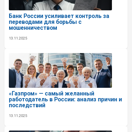
Банк России усиливает контроль за
переводами для борьбы с
мошенничеством
13.11.2025
«Газпром» — самый желанный
работодатель в России: анализ причин и
последствий
13.11.2025