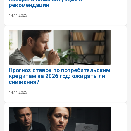
рекомендации
14.11.2025
Прогноз ставок по потребительским
кредитам на 2026 год: ожидать ли
снижения?
14.11.2025