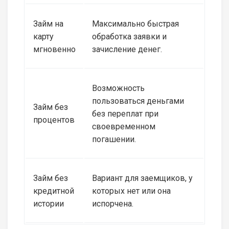
Займ на
Максимально быстрая
карту
обработка заявки и
мгновенно
зачисление денег.
Возможность
пользоваться деньгами
Займ без
без переплат при
процентов
своевременном
погашении.
Займ без
Вариант для заемщиков, у
кредитной
которых нет или она
истории
испорчена.