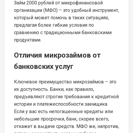
Займ 2000 рублей от микрофинансовой
организации (МФО) – это удобный инструмент,
который может помочь в таких ситуациях,
предлагая более гибкие условия по
сравнению с традиционными банковскими
продуктами.
Отличия микрозаймов от
банковских услуг
Ключевое преимущество микрозаймов – это
их доступность. Банки, как правило,
предъявляют строгие требования к кредитной
истории и платежеспособности заемщика.
Если у вас есть непогашенные кредиты или
небольшие просрочки, банк, скорее всего,
откажет в выдаче средств. МФО же, напротив,