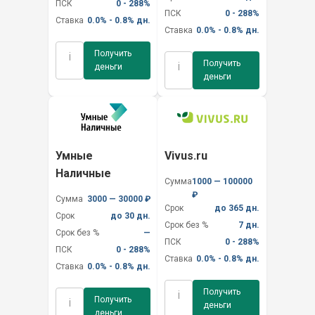
ПСК
0 - 288%
ПСК
0 - 288%
Ставка
0.0% - 0.8% дн.
Ставка
0.0% - 0.8% дн.
Получить
i
Получить
i
деньги
деньги
Умные
Vivus.ru
Наличные
Сумма
1000 — 100000
₽
Сумма
3000 — 30000 ₽
Срок
до 365 дн.
Срок
до 30 дн.
Срок без %
7 дн.
Срок без %
—
ПСК
0 - 288%
ПСК
0 - 288%
Ставка
0.0% - 0.8% дн.
Ставка
0.0% - 0.8% дн.
Получить
i
Получить
i
деньги
деньги