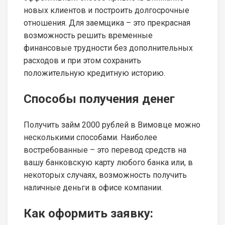
новых клиентов и построить долгосрочные
отношения. Для заемщика – это прекрасная
возможность решить временные
финансовые трудности без дополнительных
расходов и при этом сохранить
положительную кредитную историю.
Способы получения денег
Получить займ 2000 рублей в Вимовце можно
несколькими способами. Наиболее
востребованные – это перевод средств на
вашу банковскую карту любого банка или, в
некоторых случаях, возможность получить
наличные деньги в офисе компании.
Как оформить заявку: