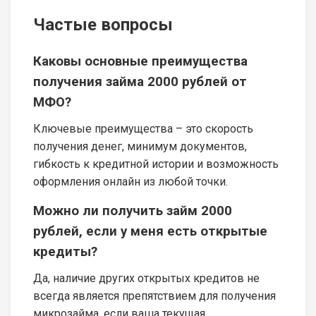
Частые вопросы
Каковы основные преимущества
получения займа 2000 рублей от
МФО?
Ключевые преимущества – это скорость
получения денег, минимум документов,
гибкость к кредитной истории и возможность
оформления онлайн из любой точки.
Можно ли получить займ 2000
рублей, если у меня есть открытые
кредиты?
Да, наличие других открытых кредитов не
всегда является препятствием для получения
микрозайма, если ваша текущая