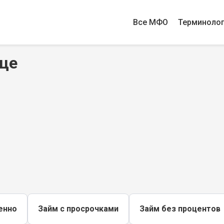
Все МФО
Терминоло
вце
енно
Займ с просрочками
Займ без процентов