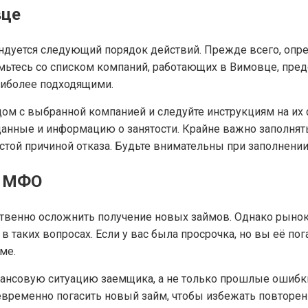
вце
дуется следующий порядок действий. Прежде всего, опр
омьтесь со списком компаний, работающих в Вимовце, пре
аиболее подходящими.
ом с выбранной компанией и следуйте инструкциям на их с
нные и информацию о занятости. Крайне важно заполнять 
той причиной отказа. Будьте внимательны при заполнении
я МФО
твенно осложнить получение новых займов. Однако рынок 
аких вопросах. Если у вас была просрочка, но вы её пога
ме.
нсовую ситуацию заемщика, а не только прошлые ошибки.
оевременно погасить новый займ, чтобы избежать повторен