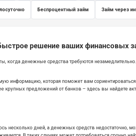
глосуточно
Беспроцентный займ
Займ через и
быстрое решение ваших финансовых з
, когда денежные средства требуются незамедлительно. 
мую информацию, которая поможет вам сориентироваться 
ее крупных предложений от банков – здесь вы найдете ак
лось несколько дней, а денежных средств недостаточно, м
ивается. В таких случаях может потребоваться срочно на