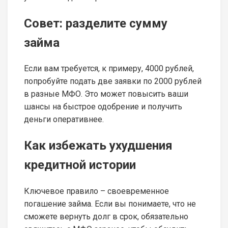
Совет: разделите сумму
займа
Если вам требуется, к примеру, 4000 рублей,
попробуйте подать две заявки по 2000 рублей
в разные МФО. Это может повысить ваши
шансы на быстрое одобрение и получить
деньги оперативнее.
Как избежать ухудшения
кредитной истории
Ключевое правило – своевременное
погашение займа. Если вы понимаете, что не
сможете вернуть долг в срок, обязательно