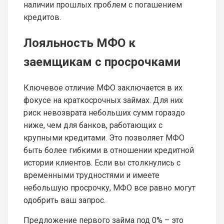
наличии прошлых проблем с погашением
кредитов.
Лояльность МФО к
заемщикам с просрочками
Ключевое отличие МФО заключается в их
фокусе на краткосрочных займах. Для них
риск невозврата небольших сумм гораздо
ниже, чем для банков, работающих с
крупными кредитами. Это позволяет МФО
быть более гибкими в отношении кредитной
истории клиентов. Если вы столкнулись с
временными трудностями и имеете
небольшую просрочку, МФО все равно могут
одобрить ваш запрос.
Предложение первого займа под 0% – это