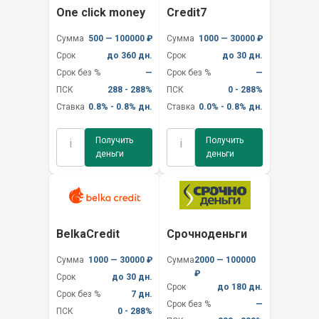
One click money
Credit7
Сумма
500 — 100000 ₽
Сумма
1000 — 30000 ₽
Срок
до 360 дн.
Срок
до 30 дн.
Срок без %
—
Срок без %
—
ПСК
288 - 288%
ПСК
0 - 288%
Ставка
0.8% - 0.8% дн.
Ставка
0.0% - 0.8% дн.
Получить
Получить
i
i
деньги
деньги
BelkaCredit
Срочноденьги
Сумма
1000 — 30000 ₽
Сумма
2000 — 100000
₽
Срок
до 30 дн.
Срок
до 180 дн.
Срок без %
7 дн.
Срок без %
—
ПСК
0 - 288%