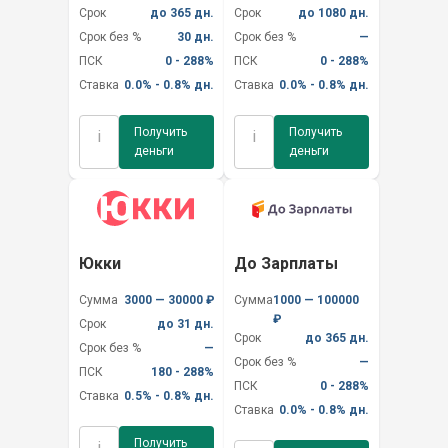
Срок
до 365 дн.
Срок
до 1080 дн.
Срок без %
30 дн.
Срок без %
—
ПСК
0 - 288%
ПСК
0 - 288%
Ставка
0.0% - 0.8% дн.
Ставка
0.0% - 0.8% дн.
Получить
Получить
i
i
деньги
деньги
Юкки
До Зарплаты
Сумма
3000 — 30000 ₽
Сумма
1000 — 100000
₽
Срок
до 31 дн.
Срок
до 365 дн.
Срок без %
—
Срок без %
—
ПСК
180 - 288%
ПСК
0 - 288%
Ставка
0.5% - 0.8% дн.
Ставка
0.0% - 0.8% дн.
Получить
i