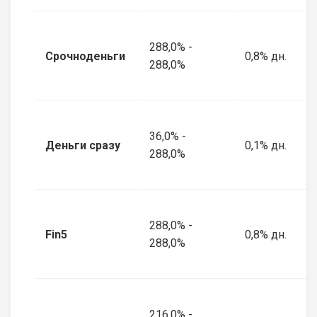
288,0% -
Срочноденьги
0,8% дн.
288,0%
36,0% -
Деньги сразу
0,1% дн.
288,0%
288,0% -
Fin5
0,8% дн.
288,0%
216,0% -