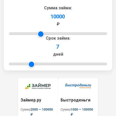
Сумма займа:
10000
₽
Срок займа:
7
дней
Займер.ру
Быстроденьги
Сумма
2000 — 100000
Сумма
1000 — 100000
₽
₽