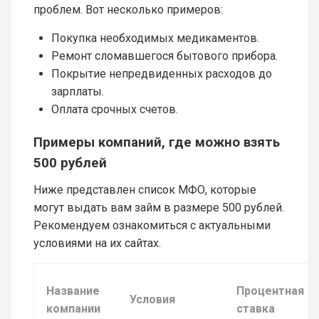
проблем. Вот несколько примеров:
Покупка необходимых медикаментов.
Ремонт сломавшегося бытового прибора.
Покрытие непредвиденных расходов до
зарплаты.
Оплата срочных счетов.
Примеры компаний, где можно взять
500 рублей
Ниже представлен список МФО, которые
могут выдать вам займ в размере 500 рублей.
Рекомендуем ознакомиться с актуальными
условиями на их сайтах.
Название
Процентная
Условия
компании
ставка