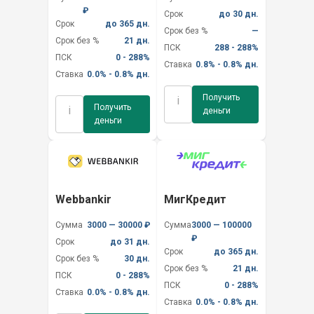
₽
Срок
до 30 дн.
Срок
до 365 дн.
Срок без %
—
Срок без %
21 дн.
ПСК
288 - 288%
ПСК
0 - 288%
Ставка
0.8% - 0.8% дн.
Ставка
0.0% - 0.8% дн.
Получить
i
Получить
i
деньги
деньги
Webbankir
МигКредит
Сумма
3000 — 30000 ₽
Сумма
3000 — 100000
₽
Срок
до 31 дн.
Срок
до 365 дн.
Срок без %
30 дн.
Срок без %
21 дн.
ПСК
0 - 288%
ПСК
0 - 288%
Ставка
0.0% - 0.8% дн.
Ставка
0.0% - 0.8% дн.