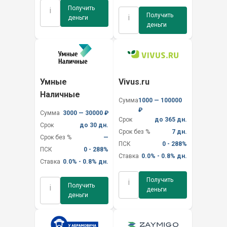
Получить
i
Получить
i
деньги
деньги
Умные
Vivus.ru
Наличные
Сумма
1000 — 100000
₽
Сумма
3000 — 30000 ₽
Срок
до 365 дн.
Срок
до 30 дн.
Срок без %
7 дн.
Срок без %
—
ПСК
0 - 288%
ПСК
0 - 288%
Ставка
0.0% - 0.8% дн.
Ставка
0.0% - 0.8% дн.
Получить
i
Получить
i
деньги
деньги