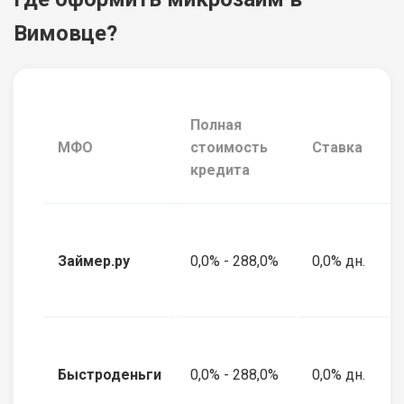
Вимовце?
Полная
МФО
стоимость
Ставка
кредита
Займер.ру
0,0% - 288,0%
0,0% дн.
Быстроденьги
0,0% - 288,0%
0,0% дн.