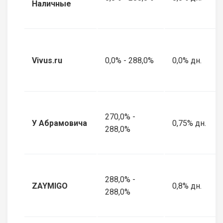
Наличные
Vivus.ru
0,0% - 288,0%
0,0% дн.
270,0% -
У Абрамовича
0,75% дн.
288,0%
288,0% -
ZAYMIGO
0,8% дн.
288,0%