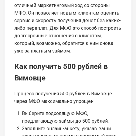
отличный маркетинговый ход со стороны
МФО. Он позволяет новым клиентам оценить
сервис и скорость получения денег без каких-
либо переплат. Для МФО это способ построить
долгосрочные отношения с клиентом,
который, возможно, обратится к ним снова
уже за платным займом.
Как получить 500 рублей в
Вимовце
Процесс получения 500 рублей в Вимовце
через МФО максимально упрощен:
Выберите подходящую МФО,
предлагающую займы до 500 рублей.
Заполните онлайн-анкету, указав ваши