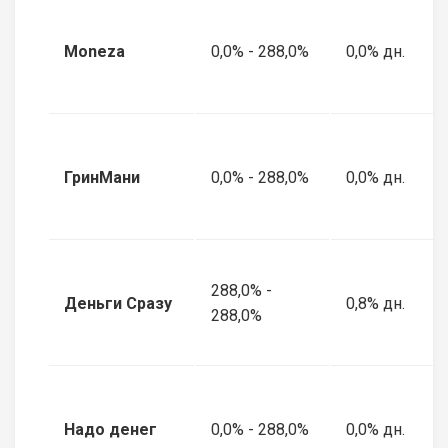
Moneza
0,0% - 288,0%
0,0% дн.
ГринМани
0,0% - 288,0%
0,0% дн.
288,0% -
Деньги Сразу
0,8% дн.
288,0%
Надо денег
0,0% - 288,0%
0,0% дн.