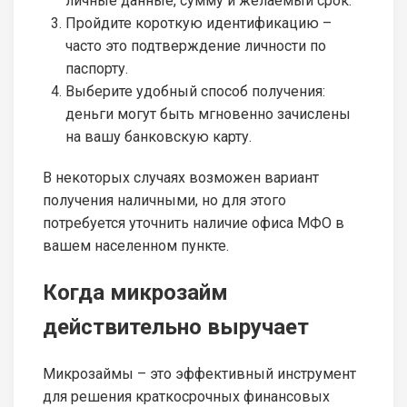
личные данные, сумму и желаемый срок.
Пройдите короткую идентификацию –
часто это подтверждение личности по
паспорту.
Выберите удобный способ получения:
деньги могут быть мгновенно зачислены
на вашу банковскую карту.
В некоторых случаях возможен вариант
получения наличными, но для этого
потребуется уточнить наличие офиса МФО в
вашем населенном пункте.
Когда микрозайм
действительно выручает
Микрозаймы – это эффективный инструмент
для решения краткосрочных финансовых