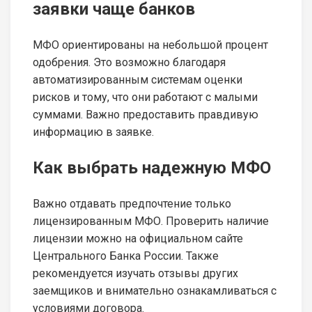
заявки чаще банков
МФО ориентированы на небольшой процент
одобрения. Это возможно благодаря
автоматизированным системам оценки
рисков и тому, что они работают с малыми
суммами. Важно предоставить правдивую
информацию в заявке.
Как выбрать надежную МФО
Важно отдавать предпочтение только
лицензированным МФО. Проверить наличие
лицензии можно на официальном сайте
Центрального Банка России. Также
рекомендуется изучать отзывы других
заемщиков и внимательно ознакамливаться с
условиями договора.