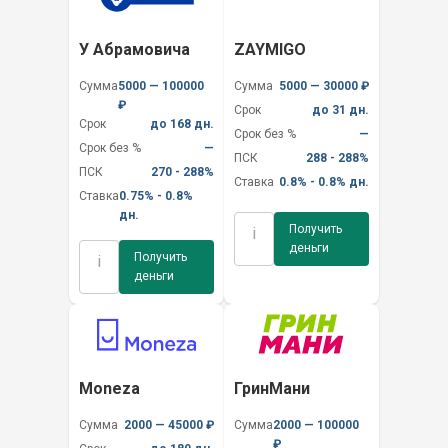
У Абрамовича
ZAYMIGO
Сумма
5000 — 100000
Сумма
5000 — 30000 ₽
₽
Срок
до 31 дн.
Срок
до 168 дн.
Срок без %
—
Срок без %
—
ПСК
288 - 288%
ПСК
270 - 288%
Ставка
0.8% - 0.8% дн.
Ставка
0.75% - 0.8%
дн.
Получить
i
деньги
Получить
i
деньги
Moneza
ГринМани
Сумма
2000 — 45000 ₽
Сумма
2000 — 100000
₽