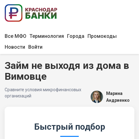
Все МФО
Терминология
Города
Промокоды
Новости
Войти
Займ не выходя из дома в
Вимовце
Сравните условия микрофинансовых
Марина
организаций
Андриенко
Быстрый подбор