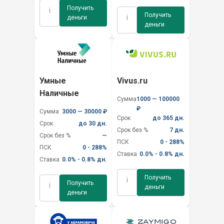
Получить
i
Получить
i
деньги
деньги
Умные
Vivus.ru
Наличные
Сумма
1000 — 100000
₽
Сумма
3000 — 30000 ₽
Срок
до 365 дн.
Срок
до 30 дн.
Срок без %
7 дн.
Срок без %
—
ПСК
0 - 288%
ПСК
0 - 288%
Ставка
0.0% - 0.8% дн.
Ставка
0.0% - 0.8% дн.
Получить
i
Получить
i
деньги
деньги