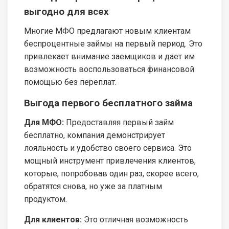
выгодно для всех
Многие МФО предлагают новым клиентам
беспроцентные займы на первый период. Это
привлекает внимание заемщиков и дает им
возможность воспользоваться финансовой
помощью без переплат.
Выгода первого бесплатного займа
Для МФО:
Предоставляя первый займ
бесплатно, компания демонстрирует
лояльность и удобство своего сервиса. Это
мощный инструмент привлечения клиентов,
которые, попробовав один раз, скорее всего,
обратятся снова, но уже за платным
продуктом.
Для клиентов:
Это отличная возможность