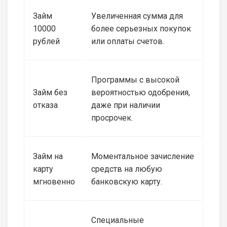
Займ
Увеличенная сумма для
10000
более серьезных покупок
рублей
или оплаты счетов.
Программы с высокой
Займ без
вероятностью одобрения,
отказа
даже при наличии
просрочек.
Займ на
Моментальное зачисление
карту
средств на любую
мгновенно
банковскую карту.
Специальные