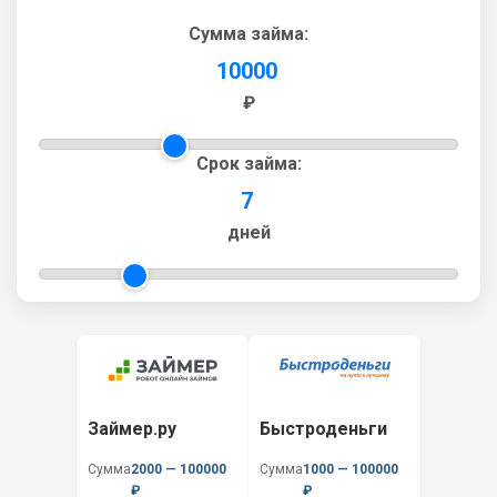
Сумма займа:
10000
₽
Срок займа:
7
дней
Займер.ру
Быстроденьги
Сумма
2000 — 100000
Сумма
1000 — 100000
₽
₽