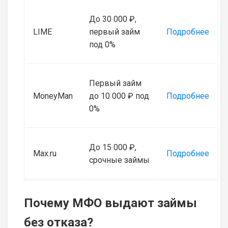
До 30 000 ₽,
LIME
первый займ
Подробнее
под 0%
Первый займ
MoneyMan
до 10 000 ₽ под
Подробнее
0%
До 15 000 ₽,
Max.ru
Подробнее
срочные займы
Почему МФО выдают займы
без отказа?