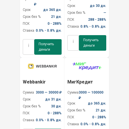
₽
Срок
до 30 дн.
Срок
до 365 дн.
Срок без %
—
Срок без %
21 дн.
ПСК
288 - 288%
ПСК
0 - 288%
Ставка
0.8% - 0.8% дн.
Ставка
0.0% - 0.8% дн.
Получить
i
Получить
i
деньги
деньги
Webbankir
МигКредит
Сумма
3000 — 30000 ₽
Сумма
3000 — 100000
₽
Срок
до 31 дн.
Срок
до 365 дн.
Срок без %
30 дн.
Срок без %
21 дн.
ПСК
0 - 288%
ПСК
0 - 288%
Ставка
0.0% - 0.8% дн.
Ставка
0.0% - 0.8% дн.