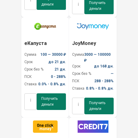
Получить
i
деньги
деньги
еКапуста
JoyMoney
Сумма
100 — 30000 ₽
Сумма
3000 — 100000
₽
Срок
до 21 дн.
Срок
до 168 дн.
Срок без %
21 дн.
Срок без %
—
ПСК
0 - 288%
ПСК
288 - 288%
Ставка
0.0% - 0.8% дн.
Ставка
0.8% - 0.8% дн.
Получить
i
Получить
i
деньги
деньги