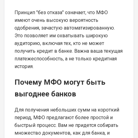
Принцип "без отказа" означает, что МФО
имеют очень высокую вероятность
одобрения, зачастую автоматизированную.
Это позволяет им охватывать широкую
аудиторию, включая тех, кто не может
получить кредит в банке. Важна ваша текущая
платежеспособность, а не только кредитная
история.
Почему МФО могут быть
выгоднее банков
Для получения небольших сумм на короткий
период, МФО предлагают более простой и
быстрый процесс. Вам не придется собирать
множество документов, как для банка, и