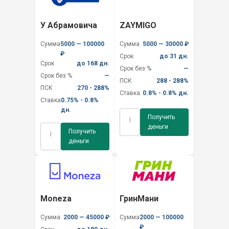
У Абрамовича
ZAYMIGO
Сумма
5000 — 100000
Сумма
5000 — 30000 ₽
₽
Срок
до 31 дн.
Срок
до 168 дн.
Срок без %
—
Срок без %
—
ПСК
288 - 288%
ПСК
270 - 288%
Ставка
0.8% - 0.8% дн.
Ставка
0.75% - 0.8%
дн.
Получить
i
деньги
Получить
i
деньги
Moneza
ГринМани
Сумма
2000 — 45000 ₽
Сумма
2000 — 100000
₽